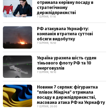
отримала керівну посаду в
стратегічному
держпідприємстві
7 СЕРПНЯ, 17:10
РФ атакувала Укрнафту:
компанія втратила суттєві
обсяги видобутку
7 СЕРПНЯ, 16:50
Україна уразила шість суден
тіньового флоту РФ та 10
енерговузлів
7 СЕРПНЯ, 18:10
Новини 7 серпня: фігурантка
"плівок Міндіча" отримала
посаду в держпідприємстві,
масована атака РФ на Укрнафту
7 СЕРПНЯ, 20:00