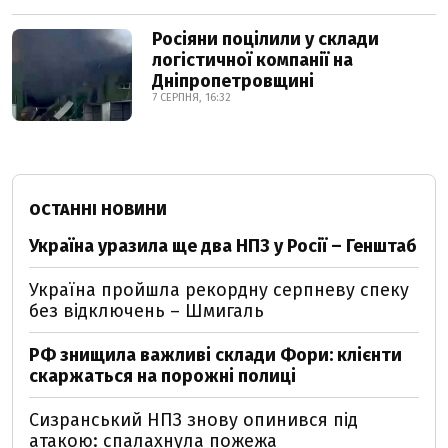
Росіяни поцілили у склади
логістичної компанії на
Дніпропетровщині
7 СЕРПНЯ, 16:32
ОСТАННІ НОВИНИ
Україна уразила ще два НПЗ у Росії – Генштаб
Україна пройшла рекордну серпневу спеку
без відключень – Шмигаль
РФ знищила важливі склади Фори: клієнти
скаржаться на порожні полиці
Сизранський НПЗ знову опинився під
атакою: спалахнула пожежа