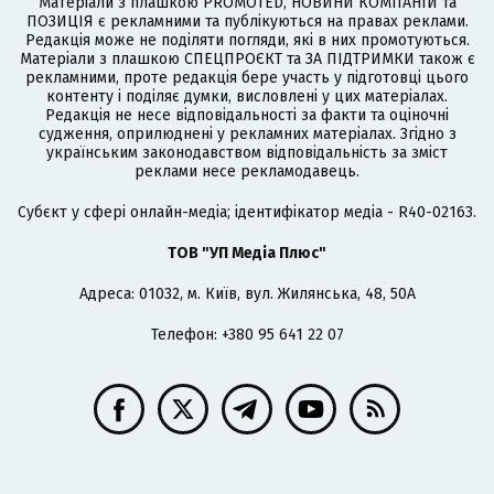
Матеріали з плашкою PROMOTED, НОВИНИ КОМПАНІЙ та
ПОЗИЦІЯ є рекламними та публікуються на правах реклами.
Редакція може не поділяти погляди, які в них промотуються.
Матеріали з плашкою СПЕЦПРОЄКТ та ЗА ПІДТРИМКИ також є
рекламними, проте редакція бере участь у підготовці цього
контенту і поділяє думки, висловлені у цих матеріалах.
Редакція не несе відповідальності за факти та оціночні
судження, оприлюднені у рекламних матеріалах. Згідно з
українським законодавством відповідальність за зміст
реклами несе рекламодавець.
Cубєкт у сфері онлайн-медіа; ідентифікатор медіа - R40-02163.
ТОВ "УП Медіа Плюс"
Адреса: 01032, м. Київ, вул. Жилянська, 48, 50А
Телефон: +380 95 641 22 07