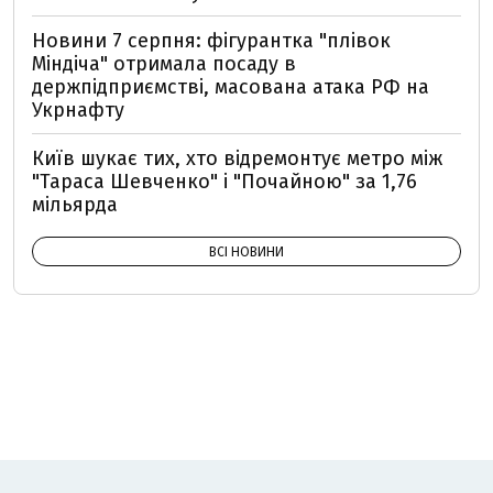
Новини 7 серпня: фігурантка "плівок
Міндіча" отримала посаду в
держпідприємстві, масована атака РФ на
Укрнафту
Київ шукає тих, хто відремонтує метро між
"Тараса Шевченко" і "Почайною" за 1,76
мільярда
ВСІ НОВИНИ