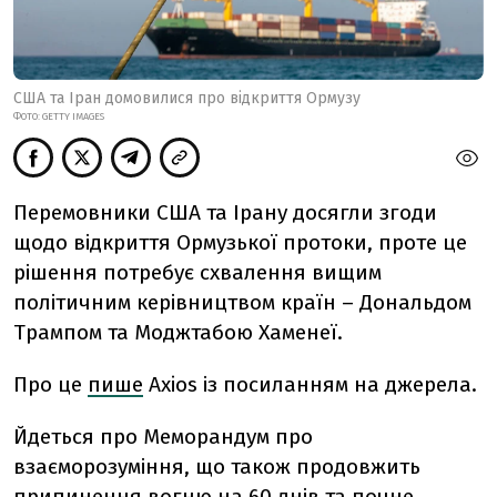
США та Іран домовилися про відкриття Ормузу
ФОТО: GETTY IMAGES
Перемовники США та Ірану досягли згоди
щодо відкриття Ормузької протоки, проте це
рішення потребує схвалення вищим
політичним керівництвом країн – Дональдом
Трампом та Моджтабою Хаменеї.
Про це
пише
Axios із посиланням на джерела.
Йдеться про Меморандум про
взаєморозуміння, що також продовжить
припинення вогню на 60 днів та почне