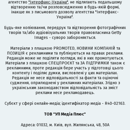
агентство
"Інтерфакс-Україна"
, не підлягають подальшому
відтворенню та/чи розповсюдженню в будь-якій формі,
інакше як з письмового дозволу агентства "Інтерфакс-
Україна".
Будь-яке копіювання, передрук та відтворення фотографічних
творів та/або аудіовізуальних творів правовласника Getty
Images - суворо забороняється.
Матеріали з плашкою PROMOTED, НОВИНИ КОМПАНІЙ та
ПОЗИЦІЯ є рекламними та публікуються на правах реклами.
Редакція може не поділяти погляди, які в них промотуються.
Матеріали з плашкою СПЕЦПРОЄКТ та ЗА ПІДТРИМКИ також є
рекламними, проте редакція бере участь у підготовці цього
контенту і поділяє думки, висловлені у цих матеріалах.
Редакція не несе відповідальності за факти та оціночні
судження, оприлюднені у рекламних матеріалах. Згідно з
українським законодавством відповідальність за зміст
реклами несе рекламодавець.
Cубєкт у сфері онлайн-медіа; ідентифікатор медіа - R40-02163.
ТОВ "УП Медіа Плюс"
Адреса: 01032, м. Київ, вул. Жилянська, 48, 50А