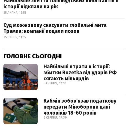
Найбільше злиття голлівудських кіногігантів в
історії відклали на рік
25 ЛИПНЯ, 12:55
Суд може знову скасувати глобальні мита
Трампа: компанії подали позов
25 ЛИПНЯ, 11:55
ГОЛОВНЕ СЬОГОДНІ
Найбільші втрати в історії:
збитки Rozetka від ударів РФ
сягають мільярдів
6 СЕРПНЯ, 12:10
Кабмін зобовʼязав податкову
передати Міноборони дані
чоловіків 18-60 років
6 СЕРПНЯ, 19:39