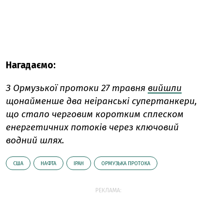
Нагадаємо:
З Ормузької протоки 27 травня
вийшли
щонайменше два неіранські супертанкери,
що стало черговим коротким сплеском
енергетичних потоків через ключовий
водний шлях.
США
НАФТА
ІРАН
ОРМУЗЬКА ПРОТОКА
РЕКЛАМА: