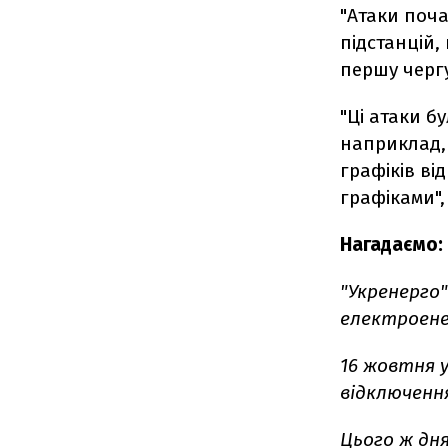
"Атаки поча
підстанцій, 
першу чергу
"Ці атаки б
наприклад, 
графіків ві
графіками", 
Нагадаємо:
"Укренерго"
електроенер
16 жовтня у
відключення
Цього ж дня