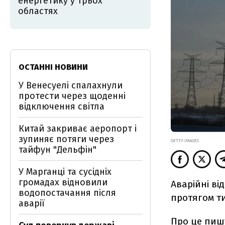
енергетику у трьох
областях
ОСТАННІ НОВИНИ
У Венесуелі спалахнули
протести через щоденні
відключення світла
Китай закриває аеропорт і
зупиняє потяги через
GETTY IMAGES
тайфун "Дельфін"
У Марганці та сусідніх
громадах відновили
Аварійні ві
водопостачання після
протягом т
аварії
Про це
пиш