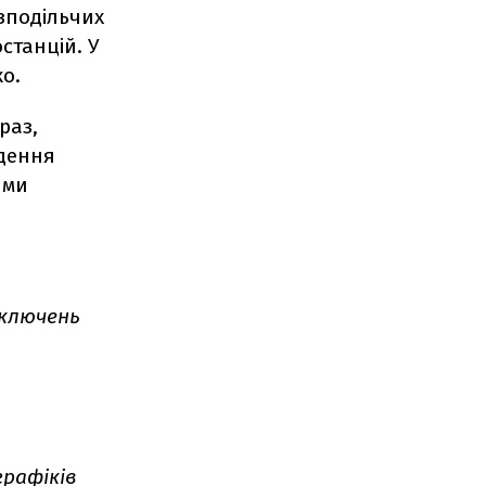
зподільчих
останцій. У
о.
раз,
едення
ими
дключень
графіків