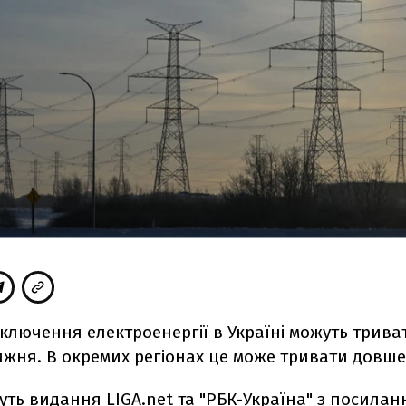
дключення електроенергії в Україні можуть трива
ижня. В окремих регіонах це може тривати довше
уть
видання LIGA.net та "
РБК-Україна
" з посилан