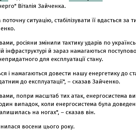
нерго" Віталія Зайченка.
 поточну ситуацію, стабілізувати її вдасться за т
ченко.
вами, росіяни змінили тактику ударів по українсь
й інфраструктурі й зараз намагаються поступов
непридатного для експлуатації стану.
ся і намагаються довести нашу енергетику до ст
атним до експлуатації", – сказав Зайченко.
вами, попри масштаб тих атак, енергосистема в
 один випадок, коли енергосистема була доведе
залишилась на ногах", – сказав він.
інилася восени цього року.