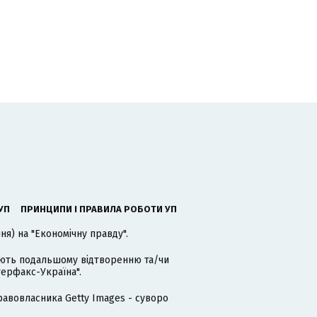
УП
ПРИНЦИПИ І ПРАВИЛА РОБОТИ УП
я) на "Економічну правду".
гають подальшому відтворенню та/чи
терфакс-Україна".
равовласника Getty Images - суворо