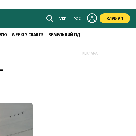
КЛУБ УП
УКР
РОС
В'Ю
WEEKLY CHARTS
ЗЕМЕЛЬНИЙ ГІД
РЕКЛАМА:
–