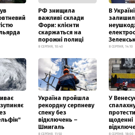
ув
РФ знищила
В Україні
овтневий
важливі склади
залишил
істю
Фори: клієнти
неушкод
ільярда
скаржаться на
електрос
порожні полиці
Зеленсь
8 СЕРПНЯ, 10:40
8 СЕРПНЯ, 14:10
риває
Україна пройшла
У Венесу
 зупиняє
рекордну серпневу
спалахн
ез
спеку без
протести
ельфін"
відключень –
щоденні
Шмигаль
відключе
8 СЕРПНЯ, 11:50
8 СЕРПНЯ, 18:00