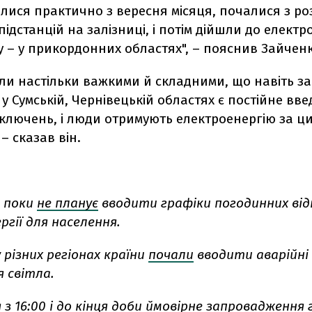
лися практично з вересня місяця, почалися з ро
підстанцій на залізниці, і потім дійшли до електр
 – у прикордонних областях", – пояснив Зайченк
ули настільки важкими й складними, що навіть за
у Сумській, Чернівецькій областях є постійне вв
дключень, і люди отримують електроенергію за ц
– сказав він.
 поки
не планує
вводити графіки погодинних ві
гії для населення.
 різних регіонах країни
почали
вводити аварійні
 світла.
 з 16:00 і до кінця доби ймовірне
запровадження