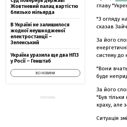
Суд повернув державі
главу "Укре
Жовтневий палац вартістю
близько мільярда
"З огляду на
В Україні не залишилося
сказав Зай
жодної неушкодженої
електростанції –
За його сло
Зеленський
енергетичні
систему до 
Україна уразила ще два НПЗ
у Росії – Генштаб
"Вони вчать
ВСІ НОВИНИ
буде неприд
За його сло
"Був тільки
РЕКЛАМА:
краху, але 
Ситуація зм