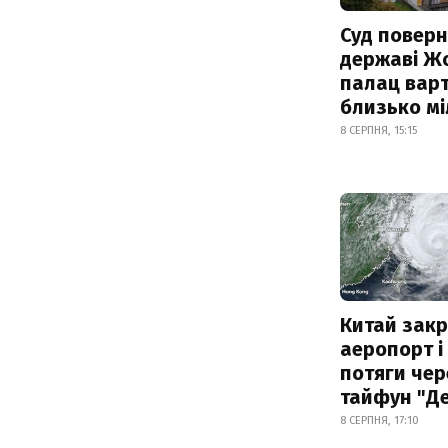
Суд поверн
державі Ж
палац варт
близько м
8 СЕРПНЯ, 15:15
Китай зак
аеропорт і
потяги чер
тайфун "Д
8 СЕРПНЯ, 17:10