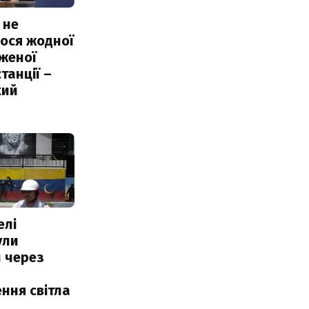
 не
ося жодної
женої
танції –
кий
елі
ули
 через
ння світла