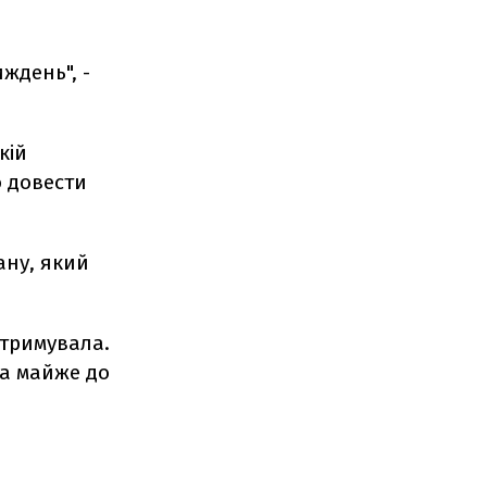
иждень", -
кій
о довести
ану, який
итримувала.
на майже до