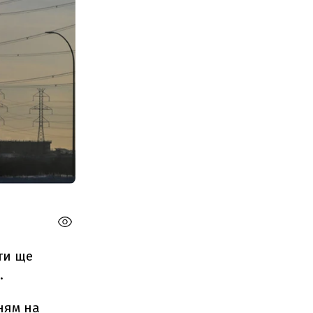
ти ще
.
ням на