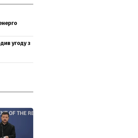
ренерго
рдив угоду з