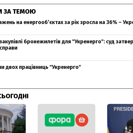
И ЗА ТЕМОЮ
ажень на енергооб’єктах за рік зросла на 36% – Ук
закупівлі бронежилетів для "Укренерго": суд затве
 справи
ли двох працівниць "Укренерго"
СЬОГОДНІ