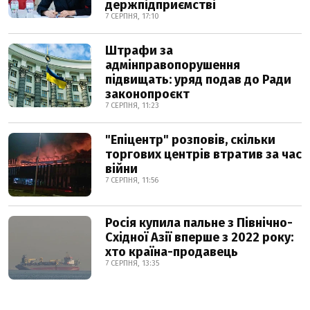
держпідприємстві
7 СЕРПНЯ, 17:10
Штрафи за
адмінправопорушення
підвищать: уряд подав до Ради
законопроєкт
7 СЕРПНЯ, 11:23
"Епіцентр" розповів, скільки
торгових центрів втратив за час
війни
7 СЕРПНЯ, 11:56
Росія купила пальне з Північно-
Східної Азії вперше з 2022 року:
хто країна-продавець
7 СЕРПНЯ, 13:35