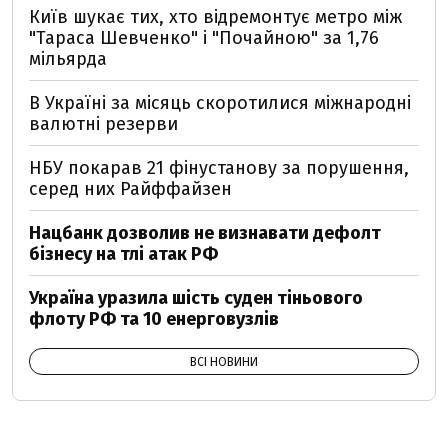
Київ шукає тих, хто відремонтує метро між
"Тараса Шевченко" і "Почайною" за 1,76
мільярда
В Україні за місяць скоротилися міжнародні
валютні резерви
НБУ покарав 21 фінустанову за порушення,
серед них Райффайзен
Нацбанк дозволив не визнавати дефолт
бізнесу на тлі атак РФ
Україна уразила шість суден тіньового
флоту РФ та 10 енерговузлів
ВСІ НОВИНИ