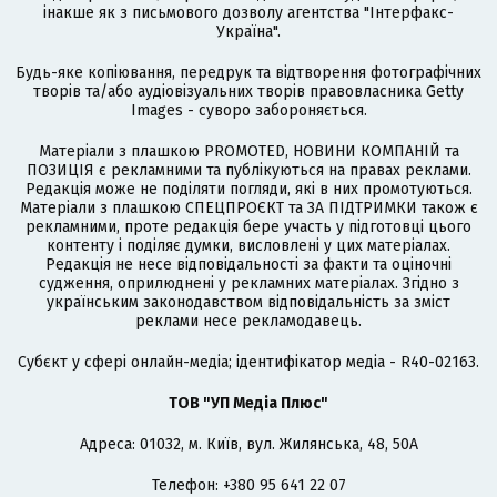
інакше як з письмового дозволу агентства "Інтерфакс-
Україна".
Будь-яке копіювання, передрук та відтворення фотографічних
творів та/або аудіовізуальних творів правовласника Getty
Images - суворо забороняється.
Матеріали з плашкою PROMOTED, НОВИНИ КОМПАНІЙ та
ПОЗИЦІЯ є рекламними та публікуються на правах реклами.
Редакція може не поділяти погляди, які в них промотуються.
Матеріали з плашкою СПЕЦПРОЄКТ та ЗА ПІДТРИМКИ також є
рекламними, проте редакція бере участь у підготовці цього
контенту і поділяє думки, висловлені у цих матеріалах.
Редакція не несе відповідальності за факти та оціночні
судження, оприлюднені у рекламних матеріалах. Згідно з
українським законодавством відповідальність за зміст
реклами несе рекламодавець.
Cубєкт у сфері онлайн-медіа; ідентифікатор медіа - R40-02163.
ТОВ "УП Медіа Плюс"
Адреса: 01032, м. Київ, вул. Жилянська, 48, 50А
Телефон: +380 95 641 22 07