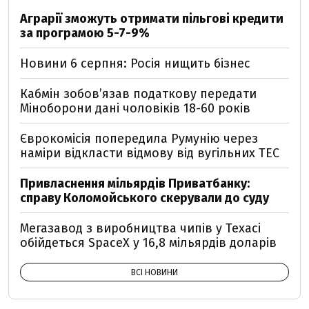
Аграрії зможуть отримати пільгові кредити
за програмою 5-7-9%
Новини 6 серпня: Росія нищить бізнес
Кабмін зобовʼязав податкову передати
Міноборони дані чоловіків 18-60 років
Єврокомісія попередила Румунію через
наміри відкласти відмову від вугільних ТЕС
Привласнення мільярдів Приватбанку:
справу Коломойського скерували до суду
Мегазавод з виробництва чипів у Техасі
обійдеться SpaceX у 16,8 мільярдів доларів
ВСІ НОВИНИ