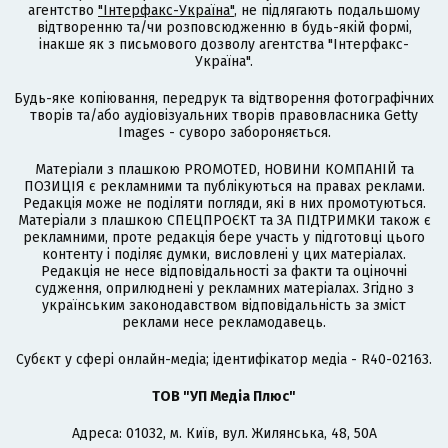
агентство
"Інтерфакс-Україна"
, не підлягають подальшому
відтворенню та/чи розповсюдженню в будь-якій формі,
інакше як з письмового дозволу агентства "Інтерфакс-
Україна".
Будь-яке копіювання, передрук та відтворення фотографічних
творів та/або аудіовізуальних творів правовласника Getty
Images - суворо забороняється.
Матеріали з плашкою PROMOTED, НОВИНИ КОМПАНІЙ та
ПОЗИЦІЯ є рекламними та публікуються на правах реклами.
Редакція може не поділяти погляди, які в них промотуються.
Матеріали з плашкою СПЕЦПРОЄКТ та ЗА ПІДТРИМКИ також є
рекламними, проте редакція бере участь у підготовці цього
контенту і поділяє думки, висловлені у цих матеріалах.
Редакція не несе відповідальності за факти та оціночні
судження, оприлюднені у рекламних матеріалах. Згідно з
українським законодавством відповідальність за зміст
реклами несе рекламодавець.
Cубєкт у сфері онлайн-медіа; ідентифікатор медіа - R40-02163.
ТОВ "УП Медіа Плюс"
Адреса: 01032, м. Київ, вул. Жилянська, 48, 50А