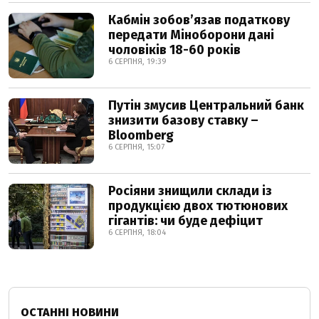
Кабмін зобовʼязав податкову
передати Міноборони дані
чоловіків 18-60 років
6 СЕРПНЯ, 19:39
Путін змусив Центральний банк
знизити базову ставку –
Bloomberg
6 СЕРПНЯ, 15:07
Росіяни знищили склади із
продукцією двох тютюнових
гігантів: чи буде дефіцит
6 СЕРПНЯ, 18:04
ОСТАННІ НОВИНИ