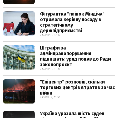
Фігурантка "плівок Міндіча"
отримала керівну посаду в
стратегічному
держпідприємстві
7 СЕРПНЯ, 17:10
Штрафи за
адмінправопорушення
підвищать: уряд подав до Ради
законопроєкт
7 СЕРПНЯ, 11:23
"Епіцентр" розповів, скільки
торгових центрів втратив за час
війни
7 СЕРПНЯ, 11:56
Україна уразила шість суден