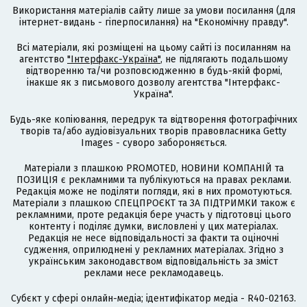
Використання матеріалів сайту лише за умови посилання (для
інтернет-видань - гіперпосилання) на "Економічну правду".
Всі матеріали, які розміщені на цьому сайті із посиланням на
агентство
"Інтерфакс-Україна"
, не підлягають подальшому
відтворенню та/чи розповсюдженню в будь-якій формі,
інакше як з письмового дозволу агентства "Інтерфакс-
Україна".
Будь-яке копіювання, передрук та відтворення фотографічних
творів та/або аудіовізуальних творів правовласника Getty
Images - суворо забороняється.
Матеріали з плашкою PROMOTED, НОВИНИ КОМПАНІЙ та
ПОЗИЦІЯ є рекламними та публікуються на правах реклами.
Редакція може не поділяти погляди, які в них промотуються.
Матеріали з плашкою СПЕЦПРОЄКТ та ЗА ПІДТРИМКИ також є
рекламними, проте редакція бере участь у підготовці цього
контенту і поділяє думки, висловлені у цих матеріалах.
Редакція не несе відповідальності за факти та оціночні
судження, оприлюднені у рекламних матеріалах. Згідно з
українським законодавством відповідальність за зміст
реклами несе рекламодавець.
Cубєкт у сфері онлайн-медіа; ідентифікатор медіа - R40-02163.