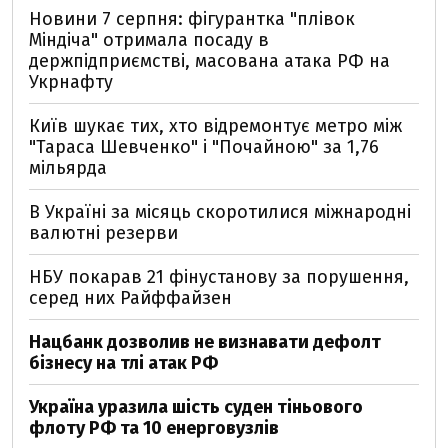
Новини 7 серпня: фігурантка "плівок
Міндіча" отримала посаду в
держпідприємстві, масована атака РФ на
Укрнафту
Київ шукає тих, хто відремонтує метро між
"Тараса Шевченко" і "Почайною" за 1,76
мільярда
В Україні за місяць скоротилися міжнародні
валютні резерви
НБУ покарав 21 фінустанову за порушення,
серед них Райффайзен
Нацбанк дозволив не визнавати дефолт
бізнесу на тлі атак РФ
Україна уразила шість суден тіньового
флоту РФ та 10 енерговузлів