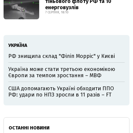
тіньового флоту РФ та 10
енерговузлів
7 СЕРПНЯ, 18:10
УКРАЇНА
РФ знищила склад "Філіп Морріс" у Києві
Україна може стати третьою економікою
Європи за темпом зростання – МВФ
США допомагають Україні обходити ППО
РФ: удари по НПЗ зросли в 11 разів – FT
ОСТАННІ НОВИНИ