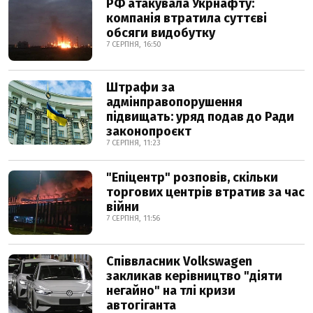
РФ атакувала Укрнафту:
компанія втратила суттєві
обсяги видобутку
7 СЕРПНЯ, 16:50
Штрафи за
адмінправопорушення
підвищать: уряд подав до Ради
законопроєкт
7 СЕРПНЯ, 11:23
"Епіцентр" розповів, скільки
торгових центрів втратив за час
війни
7 СЕРПНЯ, 11:56
Співвласник Volkswagen
закликав керівництво "діяти
негайно" на тлі кризи
автогіганта