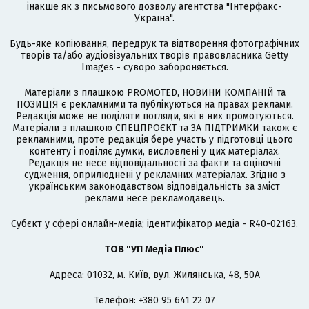
інакше як з письмового дозволу агентства "Інтерфакс-
Україна".
Будь-яке копіювання, передрук та відтворення фотографічних
творів та/або аудіовізуальних творів правовласника Getty
Images - суворо забороняється.
Матеріали з плашкою PROMOTED, НОВИНИ КОМПАНІЙ та
ПОЗИЦІЯ є рекламними та публікуються на правах реклами.
Редакція може не поділяти погляди, які в них промотуються.
Матеріали з плашкою СПЕЦПРОЄКТ та ЗА ПІДТРИМКИ також є
рекламними, проте редакція бере участь у підготовці цього
контенту і поділяє думки, висловлені у цих матеріалах.
Редакція не несе відповідальності за факти та оціночні
судження, оприлюднені у рекламних матеріалах. Згідно з
українським законодавством відповідальність за зміст
реклами несе рекламодавець.
Cубєкт у сфері онлайн-медіа; ідентифікатор медіа - R40-02163.
ТОВ "УП Медіа Плюс"
Адреса: 01032, м. Київ, вул. Жилянська, 48, 50А
Телефон: +380 95 641 22 07