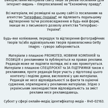
Використання матеріалів сайту лише за умови посилання (для
інтернет-видань - гіперпосилання) на "Економічну правду".
Всі матеріали, які розміщені на цьому сайті із посиланням на
агентство
"Інтерфакс-Україна"
, не підлягають подальшому
відтворенню та/чи розповсюдженню в будь-якій формі,
інакше як з письмового дозволу агентства "Інтерфакс-
Україна".
Будь-яке копіювання, передрук та відтворення фотографічних
творів та/або аудіовізуальних творів правовласника Getty
Images - суворо забороняється.
Матеріали з плашкою PROMOTED, НОВИНИ КОМПАНІЙ та
ПОЗИЦІЯ є рекламними та публікуються на правах реклами.
Редакція може не поділяти погляди, які в них промотуються.
Матеріали з плашкою СПЕЦПРОЄКТ та ЗА ПІДТРИМКИ також є
рекламними, проте редакція бере участь у підготовці цього
контенту і поділяє думки, висловлені у цих матеріалах.
Редакція не несе відповідальності за факти та оціночні
судження, оприлюднені у рекламних матеріалах. Згідно з
українським законодавством відповідальність за зміст
реклами несе рекламодавець.
Cубєкт у сфері онлайн-медіа; ідентифікатор медіа - R40-02163.