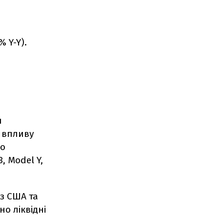
% Y-Y).
ш
і впливу
До
, Model Y,
із США та
о ліквідні