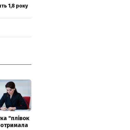
ть 1,8 року
ка "плівок
 отримала