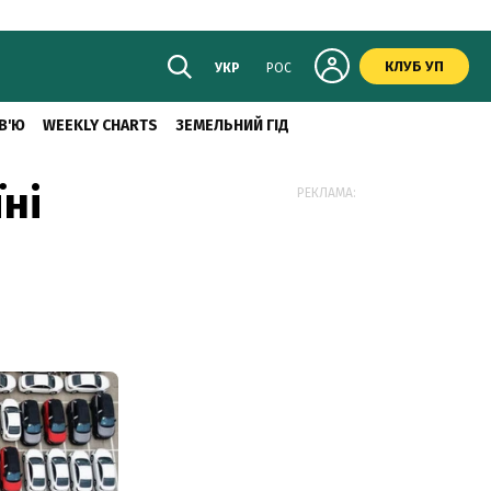
КЛУБ УП
УКР
РОС
В'Ю
WEEKLY CHARTS
ЗЕМЕЛЬНИЙ ГІД
ні
РЕКЛАМА:
а