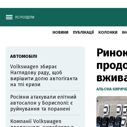
УСІ РОЗДІЛИ
НОВИНИ
ПУБЛІКАЦІЇ
КОЛОНКИ
ІН
Ринок
АВТОМОБІЛІ
продо
Volkswagen збирає
Наглядову раду, щоб
вжива
вирішити долю автогіганта
на тлі кризи
АЛЬОНА КИРИЧ
Росіяни атакували елітний
автосалон у Борисполі: є
руйнування та поранені
Компанії Volkswagen