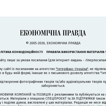
© 2005-2026, ЕКОНОМІЧНА ПРАВДА
ЛІТИКА КОНФІДЕНЦІЙНОСТІ
ПРАВИЛА ВИКОРИСТАННЯ МАТЕРІАЛІВ 
айту лише за умови посилання (для інтернет-видань - гіперпосиланн
му сайті із посиланням на агентство
"Інтерфакс-Україна"
, не підля
 будь-якій формі, інакше як з письмового дозволу агентства "Ін
відтворення фотографічних творів та/або аудіовізуальних творів п
забороняється.
НОВИНИ КОМПАНІЙ та ПОЗИЦІЯ є рекламними та публікуються на п
туються. Матеріали з плашкою СПЕЦПРОЄКТ та ЗА ПІДТРИМКИ також
 і поділяє думки, висловлені у цих матеріалах. Редакція не несе ві