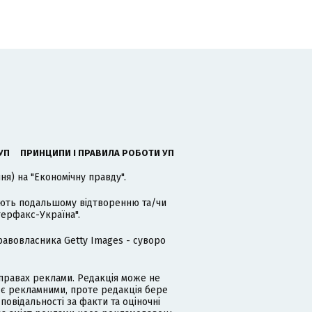
УП
ПРИНЦИПИ І ПРАВИЛА РОБОТИ УП
я) на "Економічну правду".
гають подальшому відтворенню та/чи
терфакс-Україна".
равовласника Getty Images - суворо
равах реклами. Редакція може не
 є рекламними, проте редакція бере
дповідальності за факти та оціночні