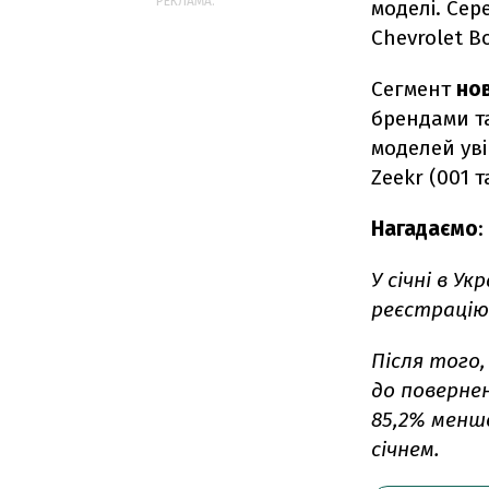
РЕКЛАМА:
моделі. Сер
Chevrolet Bo
Сегмент
но
брендами та
моделей ув
Zeekr (001 т
Нагадаємо
:
У січні в У
реєстрацію 
Після того,
до повернен
85,2% менше
січнем.