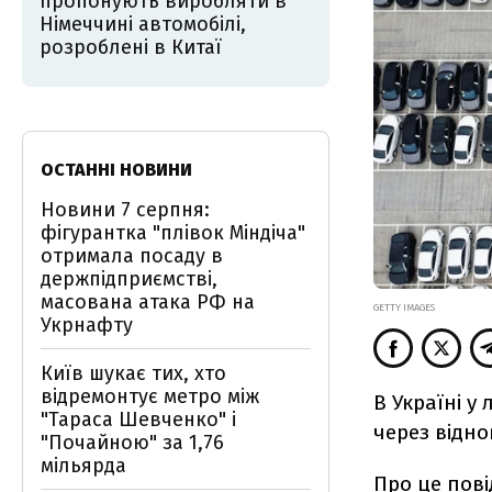
пропонують виробляти в
Німеччині автомобілі,
розроблені в Китаї
ОСТАННІ НОВИНИ
Новини 7 серпня:
фігурантка "плівок Міндіча"
отримала посаду в
держпідприємстві,
масована атака РФ на
GETTY IMAGES
Укрнафту
Київ шукає тих, хто
відремонтує метро між
В Україні у
"Тараса Шевченко" і
через відно
"Почайною" за 1,76
мільярда
Про це
пов