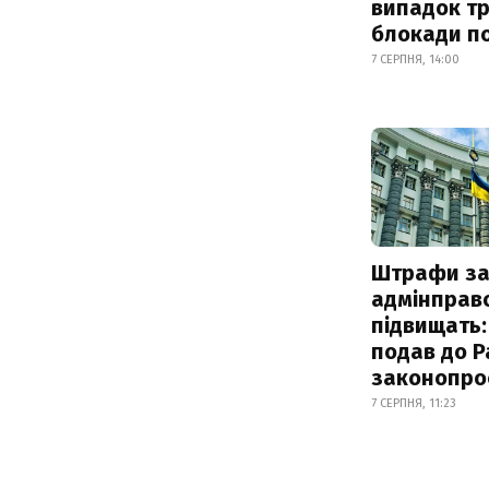
випадок т
блокади по
7 СЕРПНЯ, 14:00
Штрафи з
адмінправ
підвищать:
подав до Р
законопро
7 СЕРПНЯ, 11:23