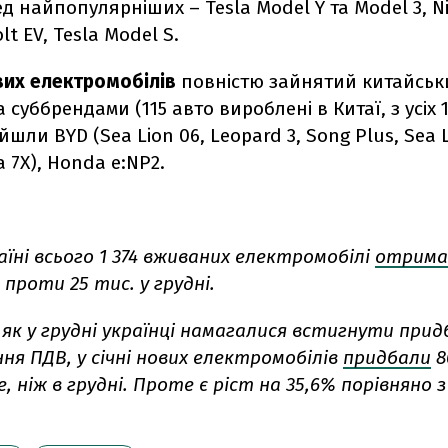
ед найпопулярніших – Tesla Model Y та Model 3, Ni
lt EV, Tesla Model S.
вих електромобілів
повністю зайнятий китайсь
 суббрендами (115 авто вироблені в Китаї, з усіх 1
ійшли
BYD (Sea Lion 06, Leopard 3, Song Plus, Sea L
а 7X),
Honda
e:NP2.
країні всього 1 374 вживаних електромобілі
отрима
проти 25 тис. у грудні.
 як у грудні українці намагалися встигнути при
ня ПДВ, у січні нових електромобілів
придбали
8
, ніж в грудні. Проте є ріст на 35,6% порівняно 