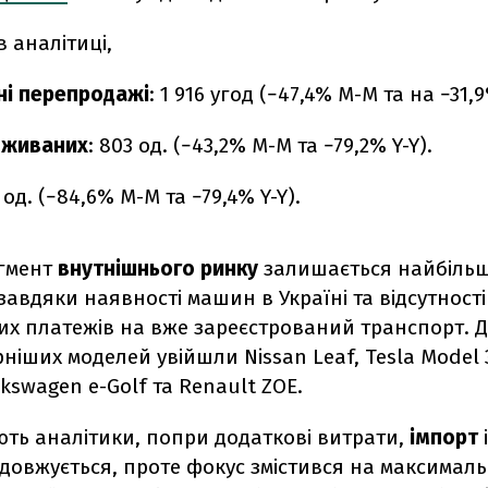
в аналітиці,
ні перепродажі
: 1 916 угод (−47,4% M-M та на −31,9
вживаних
: 803 од. (−43,2% M-M та −79,2% Y-Y).
5 од. (−84,6% M-M та −79,4% Y-Y).
егмент
внутнішнього ринку
залишається найбіль
завдяки наявності машин в Україні та відсутност
их платежів на вже зареєстрований транспорт. 
іших моделей увійшли Nissan Leaf, Tesla Model 3
lkswagen e-Golf та Renault ZOE.
ють аналітики, попри додаткові витрати,
імпорт
овжується, проте фокус змістився на максимальн