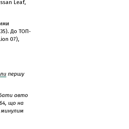
ssan Leaf,
кими
35). До ТОП-
ion 07),
ли
першу
дбати авто
64, що на
з минулим