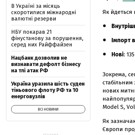
В Україні за місяць
Як йдеться 
скоротилися міжнародні
валютні резерви
Внутріш
НБУ покарав 21
фінустанову за порушення,
Імпорт 
серед них Райффайзен
Нові
: 13
Нацбанк дозволив не
визнавати дефолт бізнесу
на тлі атак РФ
Зокрема, с
стабільним 
Україна уразила шість суден
тіньового флоту РФ та 10
нових митн
енерговузлів
найпопулярн
Model S, Vo
ВСІ НОВИНИ
Як зазнача
Європи прод