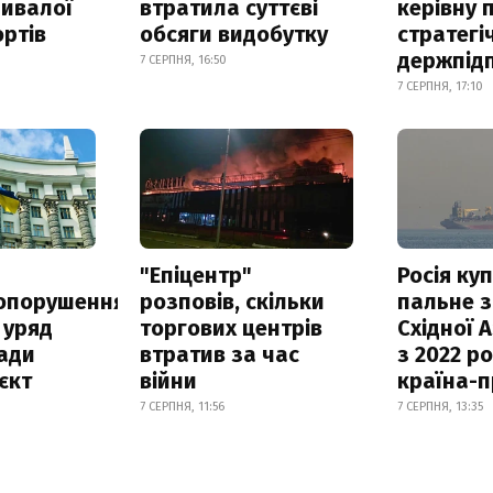
ривалої
втратила суттєві
керівну 
ртів
обсяги видобутку
стратегі
держпід
7 СЕРПНЯ, 16:50
7 СЕРПНЯ, 17:10
а
"Епіцентр"
Росія ку
опорушення
розповів, скільки
пальне з
 уряд
торгових центрів
Східної 
ади
втратив за час
з 2022 ро
єкт
війни
країна-
7 СЕРПНЯ, 11:56
7 СЕРПНЯ, 13:35