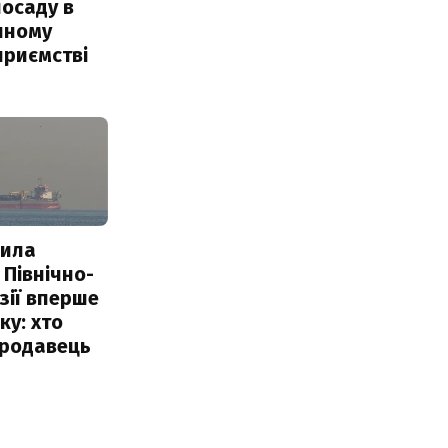
посаду в
чному
приємстві
пила
 Північно-
Азії вперше
ку: хто
продавець