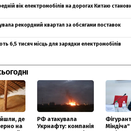
редній вік електромобілів на дорогах Китаю станови
сувала рекордний квартал за обсягами поставок
ють 6,5 тисяч місць для зарядки електромобілів
СЬОГОДНІ
айшли, де
РФ атакувала
Фігурант
зерно на
Укрнафту: компанія
Міндіча"