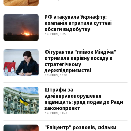
РФ атакувала Укрнафту:
компанія втратила суттєві
обсяги видобутку
7 СЕРПНЯ, 16:50
Фігурантка "плівок Міндіча"
отримала керівну посаду в
стратегічному
держпідприємстві
7 СЕРПНЯ, 17:10
Штрафи за
адмінправопорушення
підвищать: уряд подав до Ради
законопроєкт
7 СЕРПНЯ, 11:23
"Епіцентр" розповів, скільки