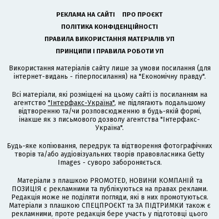
РЕКЛАМА НА САЙТІ
ПРО ПРОЄКТ
ПОЛІТИКА КОНФІДЕНЦІЙНОСТІ
ПРАВИЛА ВИКОРИСТАННЯ МАТЕРІАЛІВ УП
ПРИНЦИПИ І ПРАВИЛА РОБОТИ УП
Використання матеріалів сайту лише за умови посилання (для
інтернет-видань - гіперпосилання) на "Економічну правду".
Всі матеріали, які розміщені на цьому сайті із посиланням на
агентство
"Інтерфакс-Україна"
, не підлягають подальшому
відтворенню та/чи розповсюдженню в будь-якій формі,
інакше як з письмового дозволу агентства "Інтерфакс-
Україна".
Будь-яке копіювання, передрук та відтворення фотографічних
творів та/або аудіовізуальних творів правовласника Getty
Images - суворо забороняється.
Матеріали з плашкою PROMOTED, НОВИНИ КОМПАНІЙ та
ПОЗИЦІЯ є рекламними та публікуються на правах реклами.
Редакція може не поділяти погляди, які в них промотуються.
Матеріали з плашкою СПЕЦПРОЄКТ та ЗА ПІДТРИМКИ також є
рекламними, проте редакція бере участь у підготовці цього