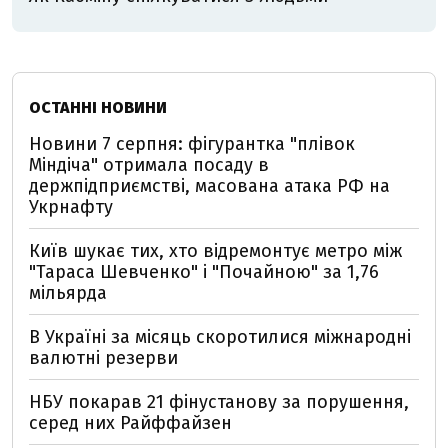
ОСТАННІ НОВИНИ
Новини 7 серпня: фігурантка "плівок
Міндіча" отримала посаду в
держпідприємстві, масована атака РФ на
Укрнафту
Київ шукає тих, хто відремонтує метро між
"Тараса Шевченко" і "Почайною" за 1,76
мільярда
В Україні за місяць скоротилися міжнародні
валютні резерви
НБУ покарав 21 фінустанову за порушення,
серед них Райффайзен