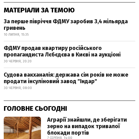
МАТЕРІАЛИ ЗА ТЕМОЮ
За перше півріччя ФДМУ заробив 3,4 мільярда
гривень
10 ЛИПНЯ, 15:35
ФДМУ продав квартиру російського
пропагандиста Лєбєдєва в Києві на аукціоні
30 ЧЕРВНЯ, 20:20
Судова вакханалія: держава сім років не може
продати інсуліновий завод "Індар"
30 ЧЕРВНЯ, 08:00
ГОЛОВНЕ СЬОГОДНІ
Аграрії знайшли, де зберігати
зерно на випадок тривалої
блокади портів
7 СЕРПНЯ, 14:00