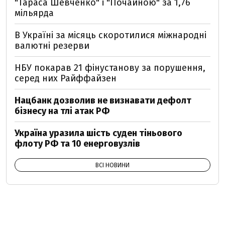
"Тараса Шевченко" і "Почайною" за 1,76
мільярда
В Україні за місяць скоротилися міжнародні
валютні резерви
НБУ покарав 21 фінустанову за порушення,
серед них Райффайзен
Нацбанк дозволив не визнавати дефолт
бізнесу на тлі атак РФ
Україна уразила шість суден тіньового
флоту РФ та 10 енерговузлів
ВСІ НОВИНИ