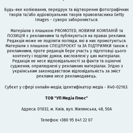
Будь-яке копіювання, передрук та відтворення фотографічних
творів та/або аудіовізуальних творів правовласника Getty
Images - суворо забороняється.
Матеріали з плашкою PROMOTED, НОВИНИ КОМПАНІЙ та
ПОЗИЦІЯ є рекламними та публікуються на правах реклами.
Редакція може не поділяти погляди, які в них промотуються.
Матеріали з плашкою СПЕЦПРОЄКТ та ЗА ПІДТРИМКИ також є
рекламними, проте редакція бере участь у підготовці цього
контенту і поділяє думки, висловлені у цих матеріалах.
Редакція не несе відповідальності за факти та оціночні
судження, оприлюднені у рекламних матеріалах. Згідно з
українським законодавством відповідальність за зміст
реклами несе рекламодавець.
Cубєкт у сфері онлайн-медіа; ідентифікатор медіа - R40-02163.
ТОВ "УП Медіа Плюс"
Адреса: 01032, м. Київ, вул. Жилянська, 48, 50А
Телефон: +380 95 641 22 07