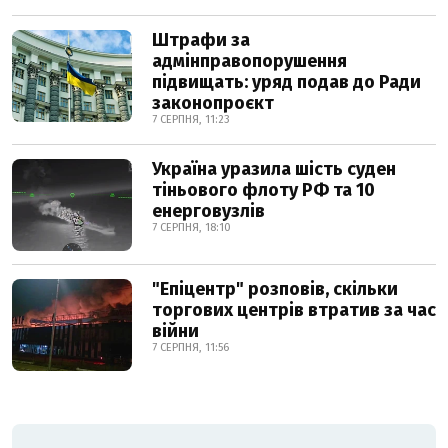
Штрафи за
адмінправопорушення
підвищать: уряд подав до Ради
законопроєкт
7 СЕРПНЯ, 11:23
Україна уразила шість суден
тіньового флоту РФ та 10
енерговузлів
7 СЕРПНЯ, 18:10
"Епіцентр" розповів, скільки
торгових центрів втратив за час
війни
7 СЕРПНЯ, 11:56