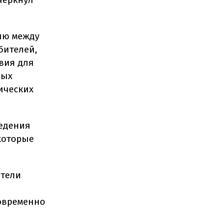
ию между
бителей,
вия для
ных
ических
едения
которые
атели
овременно