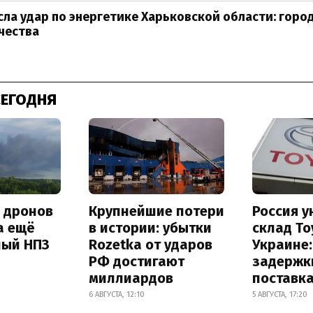
сла удар по энергетике Харьковской области: горо
чества
СЕГОДНЯ
а дронов
Крупнейшие потери
Россия 
а ещё
в истории: убытки
склад To
ный НПЗ
Rozetka от ударов
Украине
РФ достигают
задержк
миллиардов
поставк
6 АВГУСТА, 12:10
5 АВГУСТА, 17:20