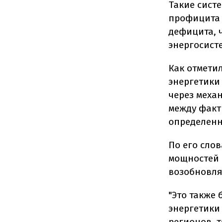
Такие сист
профицита 
дефицита, 
энергосист
Как отмети
энергетики
через меха
между факт
определенн
По его сло
мощностей 
возобновля
"Это также
энергетики
регионов, 