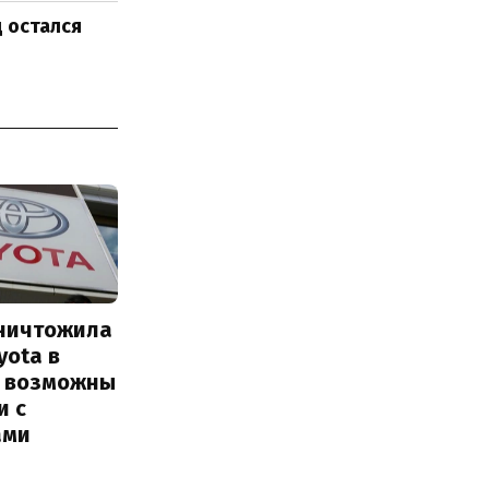
д остался
уничтожила
yota в
: возможны
и с
ами