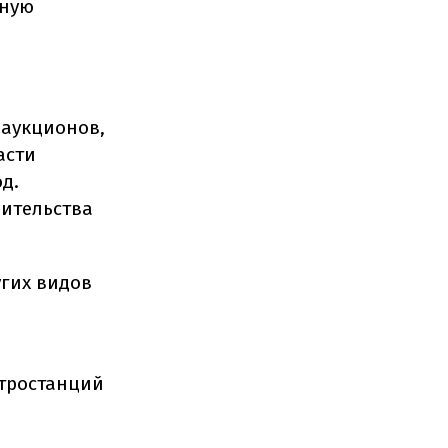
чную
 аукционов,
асти
д.
ительства
угих видов
ктростанций