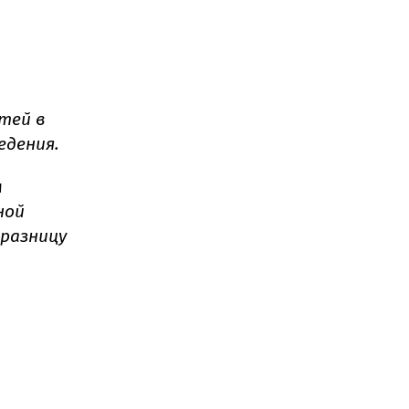
тей в
едения.
м
ной
 разницу