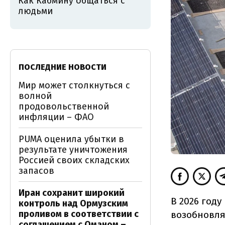
Как Кабмину общаться с
людьми
ПОСЛЕДНИЕ НОВОСТИ
Мир может столкнуться с
волной
продовольственной
инфляции – ФАО
PUMA оценила убытки в
результате уничтожения
Россией своих складских
запасов
Иран сохранит широкий
В 2026 год
контроль над Ормузским
проливом в соответствии с
возобновля
соглашением с Оманом –