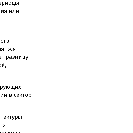
периоды
ния или
истр
ляться
ет разницу
ой,
рирующих
ии в сектор
итектуры
ть
черкнул