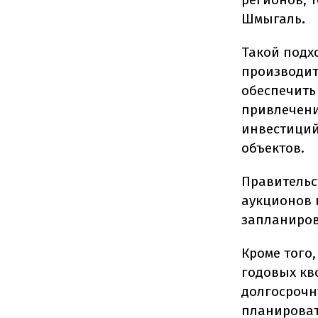
Шмыгаль
.
Такой подх
производит
обеспечить
привлечени
инвестиций
объектов.
Правительс
аукционов 
запланиров
Кроме того
годовых кв
долгосрочн
планироват