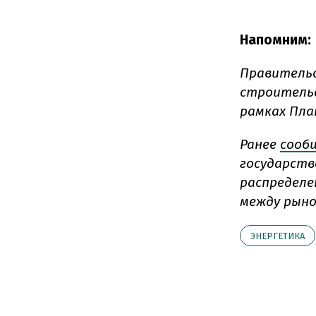
Напомним:
Правитель
строительс
рамках Пла
Ранее
сооб
государств
распределе
между рыно
ЭНЕРГЕТИКА