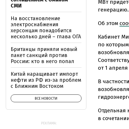
МВт придет
СМИ
генерацию.
На восстановление
Об этом
соо
электроснабжения
херсонцам понадобится
Кабинет Ми
несколько дней – глава ОГА
по которым
Британцы приняли новый
возобновляе
пакет санкций против
Соответств
России: кто в него попал
от 1 апреля
Китай наращивает импорт
нефти из РФ из-за проблем
В частности
с Ближним Востоком
возобновля
гидроэнерг
ВСЕ НОВОСТИ
Отдельная 
в сочетани
РЕКЛАМА: