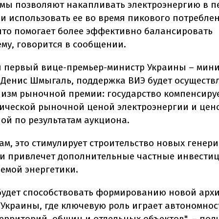
емы позволяют накапливать электроэнергию в 
и использовать ее во время пикового потребле
что помогает более эффективно балансировать
ему, говорится в сообщении.
л первый вице-премьер-министр Украины – мин
 Денис Шмыгаль, поддержка ВИЭ будет осуществ
низм рыночной премии: государство компенсиру
ической рыночной ценой электроэнергии и цен
ой по результатам аукциона.
вам, это стимулирует строительство новых гене
и привлечет дополнительные частные инвестиц
емой энергетики.
 будет способствовать формированию новой арх
 Украины, где ключевую роль играет автономнос
территорий, общин и отдельных объектов", – под