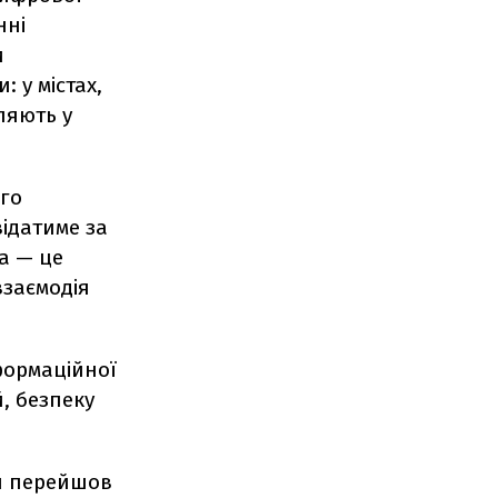
нні
и
 у містах,
ляють у
ого
ідатиме за
а — це
взаємодія
формаційної
, безпеку
ри перейшов