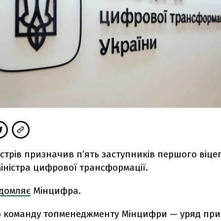
істрів призначив пʼять заступників першого віце
міністра цифрової трансформації.
ідомляє
Мінцифра.
 команду топменеджменту Мінцифри — уряд пр