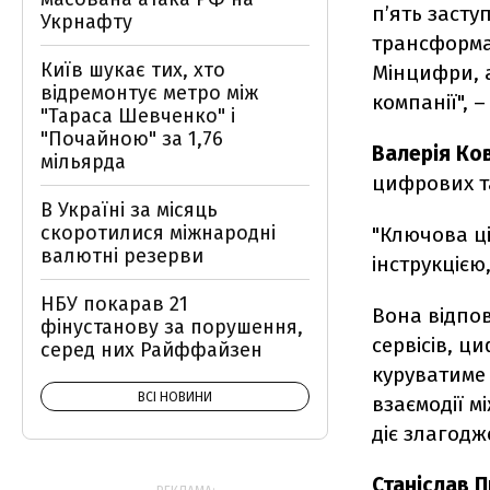
пʼять засту
Укрнафту
трансформа
Київ шукає тих, хто
Мінцифри, а
відремонтує метро між
компанії", 
"Тараса Шевченко" і
"Почайною" за 1,76
Валерія Ко
мільярда
цифрових т
В Україні за місяць
скоротилися міжнародні
"Ключова ці
валютні резерви
інструкцією
НБУ покарав 21
Вона відпов
фінустанову за порушення,
сервісів, ц
серед них Райффайзен
куруватиме
ВСІ НОВИНИ
взаємодії 
діє злагодж
Станіслав 