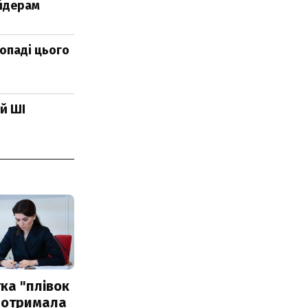
йдерам
опаді цього
ий ШІ
ка "плівок
 отримала