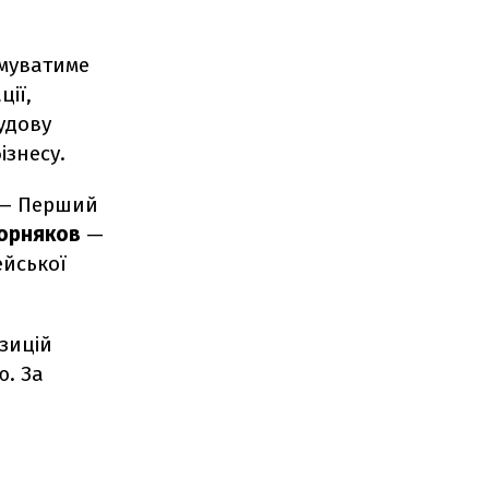
рмуватиме
ції,
будову
ізнесу.
— Перший
орняков
—
ейської
зицій
ю. За