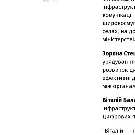
РЕКЛАМА:
інфраструкт
комунікації
широкосмуго
селах, на д
міністерстві
Зоряна Сте
урядування,
розвиток ц
ефективні д
між органам
Віталій Ба
інфраструк
цифрових пр
"Віталій —