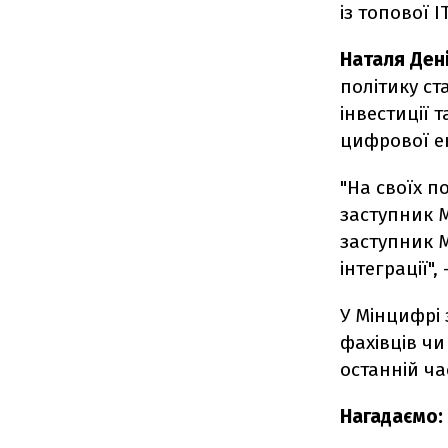
із топової 
Наталя Ден
політику ст
інвестиції 
цифрової ек
"На своїх 
заступник М
заступник М
інтеграції",
У Мінцифрі 
фахівців чи
останній ча
Нагадаємо: