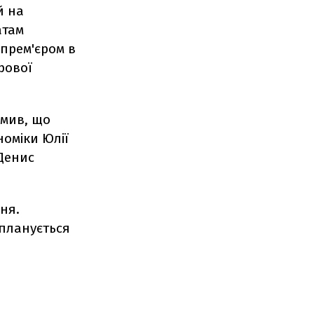
й на
атам
епрем'єром в
рової
омив, що
номіки Юлії
 Денис
ня.
 планується