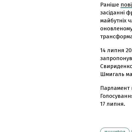
Раніше
пов
засіданні ф
майбутніх ч
оновленому 
трансформа
14 липня 2
запропонува
Свириденк
Шмигаль м
Парламент в
Голосування
17 липня.