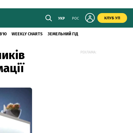
КЛУБ УП
УКР
РОС
В'Ю
WEEKLY CHARTS
ЗЕМЕЛЬНИЙ ГІД
ників
РЕКЛАМА:
ації