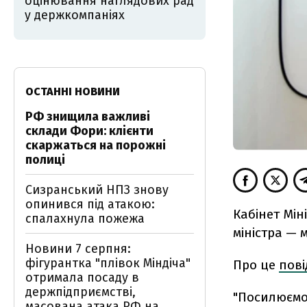
оцінювання наглядових рад
у держкомпаніях
ОСТАННІ НОВИНИ
РФ знищила важливі
склади Фори: клієнти
скаржаться на порожні
полиці
Сизранський НПЗ знову
опинився під атакою:
Кабінет Мін
спалахнула пожежа
міністра — 
Новини 7 серпня:
фігурантка "плівок Міндіча"
Про це
пов
отримала посаду в
держпідприємстві,
"Посилюємо
масована атака РФ на