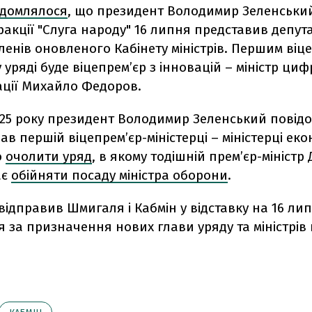
ідомлялося
, що п
резидент Володимир Зеленськи
ракції "Слуга народу" 16 липня представив депут
ленів оновленого Кабінету міністрів. Першим віц
уряді буде віцепремʼєр з інновацій – міністр циф
ції
Михайло Федоров
.
025 року президент Володимир Зеленський повід
в першій віцепремʼєр-міністерці – міністерці еко
о
очолити уряд
, в якому тодішній премʼєр-міністр
ає
обійняти посаду міністра оборони
.
ідправив Шмигаля і Кабмін у відставку на 16 лип
 за призначення нових глави уряду та міністрів