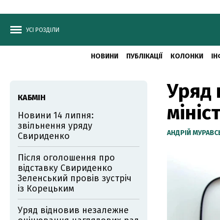
УСІ РОЗДІЛИ
НОВИНИ
ПУБЛІКАЦІЇ
КОЛОНКИ
ІН
Уряд 
КАБМІН
мініс
Новини 14 липня:
звільнення уряду
АНДРІЙ МУРАВ
Свириденко
Після оголошення про
відставку Свириденко
Зеленський провів зустріч
із Корецьким
Уряд відновив незалежне