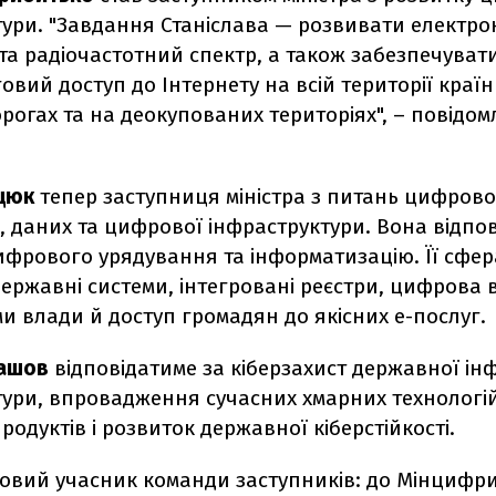
ури. "Завдання Станіслава — розвивати електро
 та радіочастотний спектр, а також забезпечуват
вий доступ до Інтернету на всій території країни:
орогах та на деокупованих територіях", – повідом
.
цюк
тепер заступниця міністра з питань цифров
 даних та цифрової інфраструктури. Вона відпов
ифрового урядування та інформатизацію. Її сфер
ержавні системи, інтегровані реєстри, цифрова 
и влади й доступ громадян до якісних е-послуг.
лашов
відповідатиме за кіберзахист державної ін
тури, впровадження сучасних хмарних технологій
одуктів і розвиток державної кіберстійкості.
 новий учасник команди заступників: до Мінциф