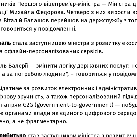
пників Першого віцепрем’єр-міністра — Міністра 
ції Михайла Федорова. Четверо з них виросли в
 Віталій Балашов перейшов на держслужбу з топ
– говориться у повідомленні.
валь
стала заступницею міністра з розвитку екос
а офлайн-персоналізованих сервісів.
ль Валерії — змінити логіку державних послуг: не
, а за потребою людини", – говориться у повідомл
ідатиме за розвиток електронних і адміністрати
ифрову зручність, а також персоналізований підхід
 напрям G2G (government-to-government) — побу
між органами влади як єдиного цифрового серед
ено, а не фрагментарно.
Прибитько
став заступником міністра з розвитку 