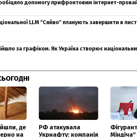
ообіцяло допомогу прифронтовим інтернет-прова
ціональної LLM "Сяйво" планують завершити в лист
зійшло за графіком. Як Україна створює національн
СЬОГОДНІ
айшли, де
РФ атакувала
Фігурант
зерно на
Укрнафту: компанія
Міндіча"