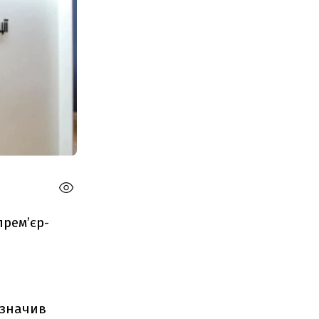
прем’єр-
изначив