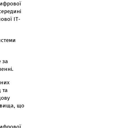
цифрової
середині
ової ІТ-
истеми
 за
енні.
вних
 та
дову
овища, що
цифрової