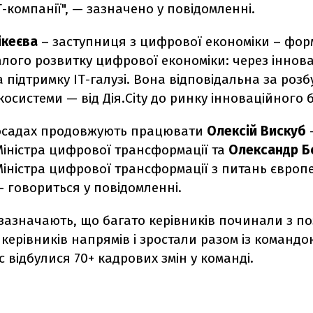
ІТ-компанії", — зазначено у повідомленні.
ікеєва
– заступниця з цифрової економіки – фо
алого розвитку цифрової економіки: через іннова
та підтримку ІТ-галузі. Вона відповідальна за роз
осистеми — від Дія.City до ринку інноваційного б
посадах продовжують працювати
Олексій Вискуб
іністра цифрової трансформації та
Олександр Б
іністра цифрової трансформації з питань європ
 – говориться у повідомленні.
зазначають, що багато керівників починали з по
 керівників напрямів і зростали разом із командо
с відбулися 70+ кадрових змін у команді.