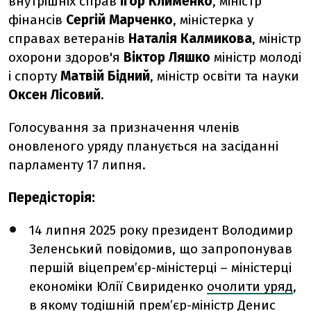
внутрішніх справ
Ігор
Клименко
, міністр
фінансів
Сергій Марченко
, міністерка у
справах ветеранів
Наталія Калмикова
, міністр
охорони здоров'я
Віктор
Ляшко
міністр молоді
і спорту
Матвій Бідний
, міністр освіти та науки
Оксен Лісовий
.
Голосування за призначення членів
оновленого уряду планується на засіданні
парламенту 17 липня.
Передісторія:
14 липня 2025 року президент Володимир
Зеленський повідомив, що запропонував
першій віцепремʼєр-міністерці – міністерці
економіки Юлії Свириденко
очолити уряд
,
в якому тодішній премʼєр-міністр Денис