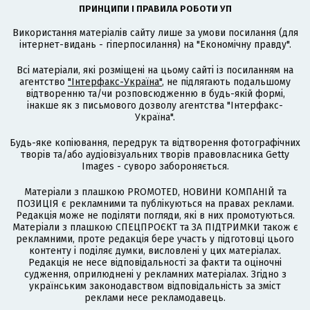
ПРИНЦИПИ І ПРАВИЛА РОБОТИ УП
Використання матеріалів сайту лише за умови посилання (для
інтернет-видань - гіперпосилання) на "Економічну правду".
Всі матеріали, які розміщені на цьому сайті із посиланням на
агентство
"Інтерфакс-Україна"
, не підлягають подальшому
відтворенню та/чи розповсюдженню в будь-якій формі,
інакше як з письмового дозволу агентства "Інтерфакс-
Україна".
Будь-яке копіювання, передрук та відтворення фотографічних
творів та/або аудіовізуальних творів правовласника Getty
Images - суворо забороняється.
Матеріали з плашкою PROMOTED, НОВИНИ КОМПАНІЙ та
ПОЗИЦІЯ є рекламними та публікуються на правах реклами.
Редакція може не поділяти погляди, які в них промотуються.
Матеріали з плашкою СПЕЦПРОЄКТ та ЗА ПІДТРИМКИ також є
рекламними, проте редакція бере участь у підготовці цього
контенту і поділяє думки, висловлені у цих матеріалах.
Редакція не несе відповідальності за факти та оціночні
судження, оприлюднені у рекламних матеріалах. Згідно з
українським законодавством відповідальність за зміст
реклами несе рекламодавець.