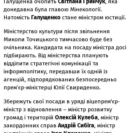
Галущенка очолить
Світлана Гринчук
, яка
донедавна була главою Мінекології.
Натомість
Галущенко
стане міністром юстиції.
Міністерство культури після звільнення
Миколи Точицького тимчасово буде без
очільника. Кандидата на посаду міністра досі
підбирають. Від міністерства планують
відділити стратегічні комунікації та
інформполітику, передавши їх одній із
агенцій, підпорядкованих безпосередньо
премʼєр-міністерці Юлії Свириденко.
Збережуть свої посади в уряді віцепрем'єр-
міністр з відновлення – міністр розвитку
громад і територій
Олексій Кулеба
, міністр
закордонних справ
Андрій Сибіга
, міністр