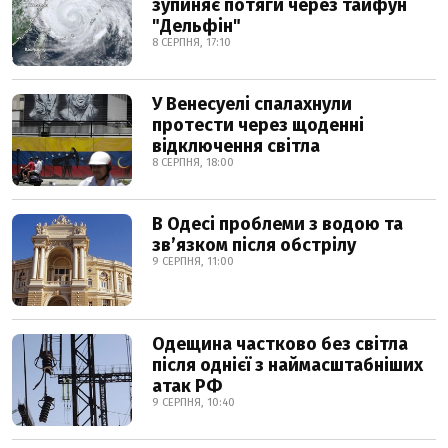
зупиняє потяги через тайфун
"Дельфін"
8 СЕРПНЯ, 17:10
У Венесуелі спалахнули
протести через щоденні
відключення світла
8 СЕРПНЯ, 18:00
В Одесі проблеми з водою та
звʼязком після обстрілу
9 СЕРПНЯ, 11:00
Одещина частково без світла
після однієї з наймасштабніших
атак РФ
9 СЕРПНЯ, 10:40