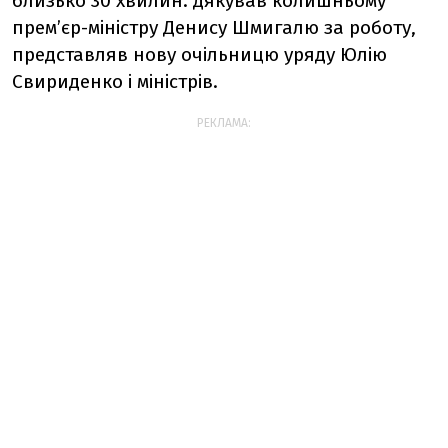
близько 30 хвилин: дякував колишньому
премʼєр-міністру Денису Шмигалю за роботу,
представляв нову очільницю уряду Юлію
Свириденко і міністрів.
РЕКЛАМА: