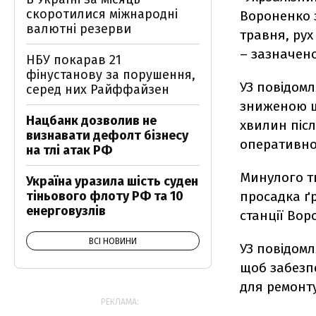
скоротилися міжнародні
Вороненко з
валютні резерви
травня, рух
– зазначено
НБУ покарав 21
фінустанову за порушення,
УЗ повідомл
серед них Райффайзен
зниженою ш
Нацбанк дозволив не
хвилин післ
визнавати дефолт бізнесу
оперативно
на тлі атак РФ
Минулого ти
Україна уразила шість суден
просадка ґр
тіньового флоту РФ та 10
енерговузлів
станції Вор
ВСІ НОВИНИ
УЗ повідомл
щоб забезпе
для ремонту
РЕКЛАМА: