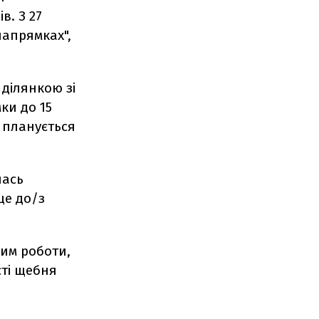
в. З 27
напрямках",
 ділянкою зі
ки до 15
и планується
лась
ще до/з
жим роботи,
сті щебня