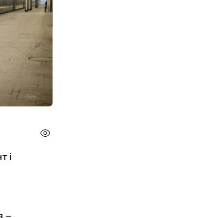
т і
я –