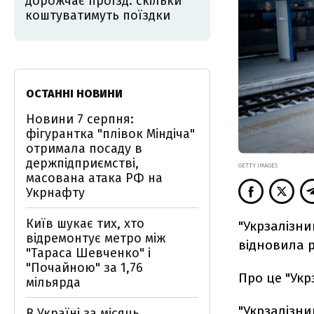
дорожчає проїзд: скільки
коштуватимуть поїздки
ОСТАННІ НОВИНИ
Новини 7 серпня:
фігурантка "плівок Міндіча"
отримала посаду в
держпідприємстві,
GETTY IMAGES
масована атака РФ на
Укрнафту
Київ шукає тих, хто
"Укрзалізни
відремонтує метро між
відновила р
"Тараса Шевченко" і
"Почайною" за 1,76
Про це "Укр
мільярда
"Укрзалізни
В Україні за місяць