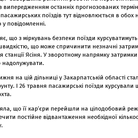
 випередженням останніх прогнозованих терміні
 пасажирських поїздів тут відновлюється в обох 
 у повідомленні.
яє, що з міркувань безпеки поїзди курсуватимуть
видкістю, що може спричинити незначні затрим
я станції Ясіня. У зворотному напрямку затримк
 надолужувати.
жня на цій дільниці у Закарпатській області ста
унту. І 26 травня пасажирські поїзди курсували 
охта.
яла, що її карʼєри перейшли на цілодобовий ре
чити постійне відвантаження необхідної кілько
.