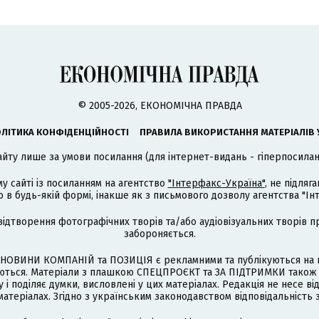
© 2005-2026, ЕКОНОМІЧНА ПРАВДА
ЛІТИКА КОНФІДЕНЦІЙНОСТІ
ПРАВИЛА ВИКОРИСТАННЯ МАТЕРІАЛІВ 
айту лише за умови посилання (для інтернет-видань - гіперпосиланн
му сайті із посиланням на агентство
"Інтерфакс-Україна"
, не підля
 будь-якій формі, інакше як з письмового дозволу агентства "Ін
відтворення фотографічних творів та/або аудіовізуальних творів п
забороняється.
НОВИНИ КОМПАНІЙ та ПОЗИЦІЯ є рекламними та публікуються на п
туються. Матеріали з плашкою СПЕЦПРОЄКТ та ЗА ПІДТРИМКИ також
 і поділяє думки, висловлені у цих матеріалах. Редакція не несе ві
атеріалах. Згідно з українським законодавством відповідальність 