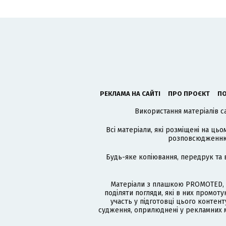
РЕКЛАМА НА САЙТІ
ПРО ПРОЄКТ
ПО
Використання матеріалів с
Всі матеріали, які розміщені на цьо
розповсюдженню в
Будь-яке копіювання, передрук та 
Матеріали з плашкою PROMOTED, 
поділяти погляди, які в них промо
участь у підготовці цього контенту
судження, оприлюднені у рекламних м