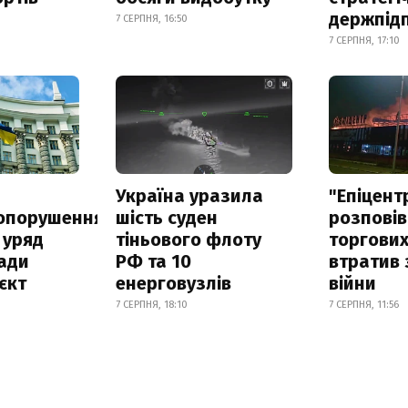
держпід
7 СЕРПНЯ, 16:50
7 СЕРПНЯ, 17:10
а
Україна уразила
"Епіцент
опорушення
шість суден
розповів
 уряд
тіньового флоту
торгових
ади
РФ та 10
втратив 
єкт
енерговузлів
війни
7 СЕРПНЯ, 18:10
7 СЕРПНЯ, 11:56