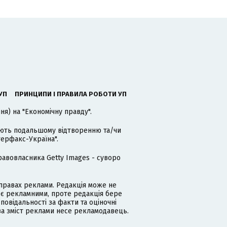
УП
ПРИНЦИПИ І ПРАВИЛА РОБОТИ УП
я) на "Економічну правду".
гають подальшому відтворенню та/чи
терфакс-Україна".
равовласника Getty Images - суворо
равах реклами. Редакція може не
 є рекламними, проте редакція бере
дповідальності за факти та оціночні
за зміст реклами несе рекламодавець.