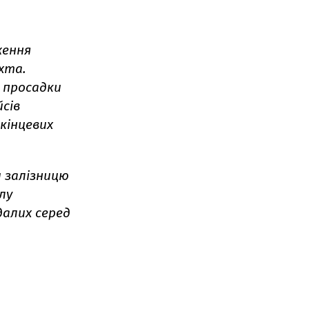
ження
хта.
 просадки
йсів
кінцевих
и залізницю
лу
алих серед