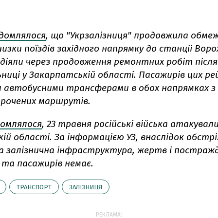
ідомлялося
, що "Укрзалізниця" продовжила обме
зки поїздів західного напрямку до станціі Воро
діяли через продовження ремонтних робіт після
льниці у Закарпатській області. Пасажирів цих ре
 автобусними трансферами в обох напрямках з 
орочених маршрутів.
домлялося
, 23 травня російські війська атакувал
кій області. За інформацією УЗ, внаслідок обстрі
 залізнична інфраструктура, жертв і постражд
 та пасажирів немає.
ТРАНСПОРТ
ЗАЛІЗНИЦЯ
РЕКЛАМА: