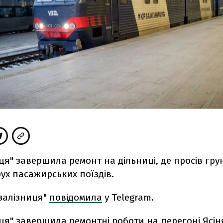
ця" завершила ремонт на дільниці, де просів грун
ух пасажирських поїздів.
залізниця"
повідомила
у Telegram.
ця" завершила ремонтні роботи на перегоні Ясін