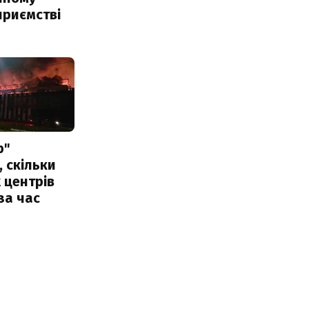
приємстві
р"
, скільки
 центрів
за час