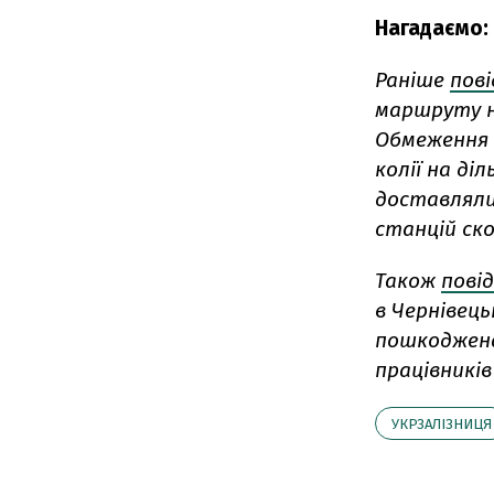
Нагадаємо:
Раніше
пов
маршруту ни
Обмеження 
колії на ді
доставляли
станцій ск
Також
пові
в Чернівець
пошкоджена
працівників
УКРЗАЛІЗНИЦЯ