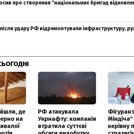
осив про створення "національних бригад відновле
 після удару РФ відремонтували інфраструктуру, рух
СЬОГОДНІ
айшли, де
РФ атакувала
Фігурант
зерно на
Укрнафту: компанія
Міндіча"
ривалої
втратила суттєві
керівну 
ртів
обсяги видобутку
стратегі