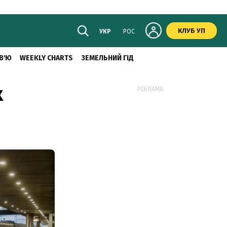
КЛУБ УП
УКР
РОС
В'Ю
WEEKLY CHARTS
ЗЕМЕЛЬНИЙ ГІД
х
РЕКЛАМА: