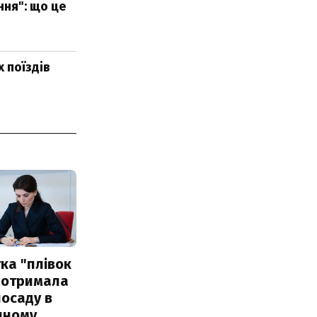
ння": що це
 поїздів
ка "плівок
 отримала
посаду в
чному