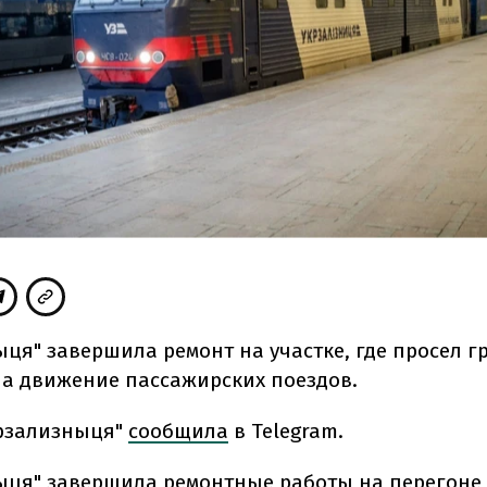
ця" завершила ремонт на участке, где просел г
а движение пассажирских поездов.
крзализныця"
сообщила
в Telegram.
ыця" завершила ремонтные работы на перегоне 