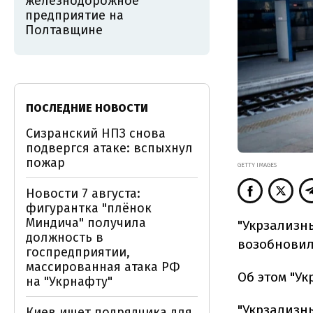
железнодорожное
предприятие на
Полтавщине
ПОСЛЕДНИЕ НОВОСТИ
Сизранский НПЗ снова
подвергся атаке: вспыхнул
пожар
GETTY IMAGES
Новости 7 августа:
фигурантка "плёнок
Миндича" получила
"Укрзализны
должность в
возобновил
госпредприятии,
массированная атака РФ
Об этом "У
на "Укрнафту"
"Укрзализн
Киев ищет подрядчика для