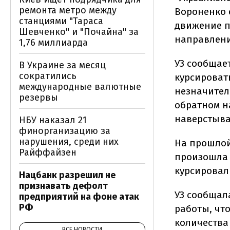
ремонта метро между
Вороненко 
станциями "Тараса
движение п
Шевченко" и "Почайна" за
направлени
1,76 миллиарда
УЗ сообщае
В Украине за месяц
сократились
курсироват
международные валютные
незначител
резервы
обратном н
наверстыва
НБУ наказал 21
финорганизацию за
нарушения, среди них
На прошлой
Райффайзен
произошла 
курсировал
Нацбанк разрешил не
признавать дефолт
УЗ сообщал
предприятий на фоне атак
РФ
работы, чт
количества
ВСЕ НОВОСТИ