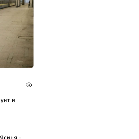
рунт и
Ясиня -