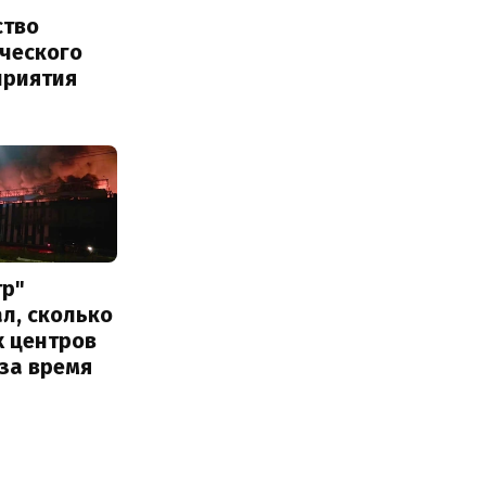
ство
ического
приятия
тр"
л, сколько
х центров
за время