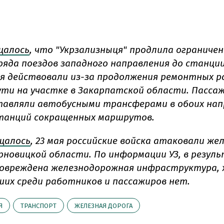
щалось
, что "Укрзализныця" продлила ограниче
яда поездов западного направления до станци
я действовали из-за продолжения ремонтных р
ути на участке в Закарпатской области. Пасса
тавляли автобусными трансферами в обоих нап
танций сокращенных маршрутов.
щалось
, 23 мая российские войска атаковали же
ерновицкой области. По информации УЗ, в резул
овреждена железнодорожная инфраструктура, 
их среди работников и пассажиров нет.
Я
ТРАНСПОРТ
ЖЕЛЕЗНАЯ ДОРОГА