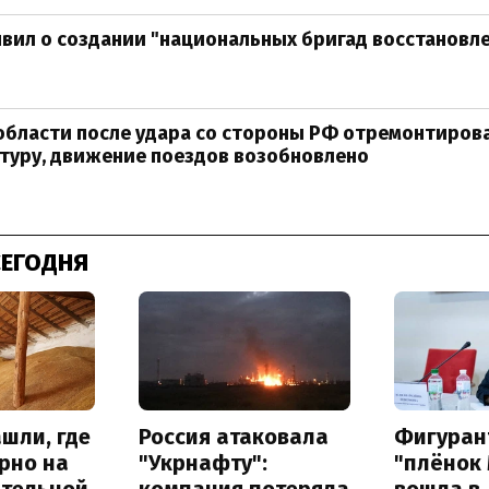
вил о создании "национальных бригад восстановле
области после удара со стороны РФ отремонтиров
туру, движение поездов возобновлено
СЕГОДНЯ
шли, где
Россия атаковала
Фигуран
рно на
"Укрнафту":
"плёнок
ительной
компания потеряла
вошла в