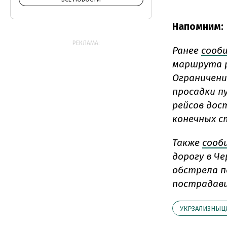
Напомним:
РЕКЛАМА:
Ранее
сооб
маршрута р
Ограничени
просадки п
рейсов дос
конечных с
Также
сооб
дорогу в Ч
обстрела п
пострадавш
УКРЗАЛИЗНЫЦ