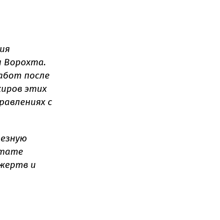
ния
и Ворохта.
абот после
жиров этих
равлениях с
лезную
ьтате
жертв и