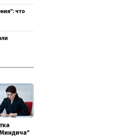
ния": что
али
тка
 Миндича"