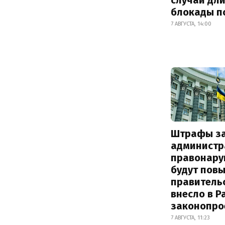
блокады п
7 АВГУСТА, 14:00
Штрафы з
администр
правонару
будут пов
правитель
внесло в Р
законопро
7 АВГУСТА, 11:23