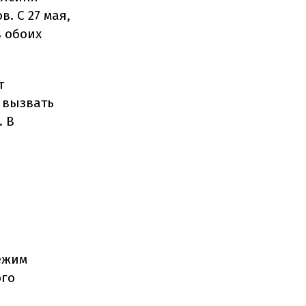
. С 27 мая,
в обоих
т
 вызвать
. В
и
ежим
ого