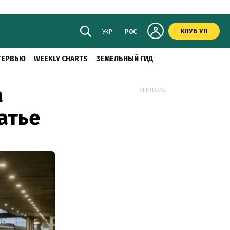
КЛУБ УП
УКР
РОС
ТЕРВЬЮ
WEEKLY CHARTS
ЗЕМЕЛЬНЫЙ ГИД
а
РЕКЛАМА:
атье