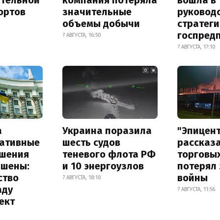
ортов
значительные
руковод
объемы добычи
стратег
госпред
7 АВГУСТА, 16:50
7 АВГУСТА, 17:10
а
Украина поразила
"Эпицен
ативные
шесть судов
рассказа
шения
теневого флота РФ
торговы
ышены:
и 10 энергоузлов
потерял 
ство
войны
7 АВГУСТА, 18:10
аду
7 АВГУСТА, 11:56
ект