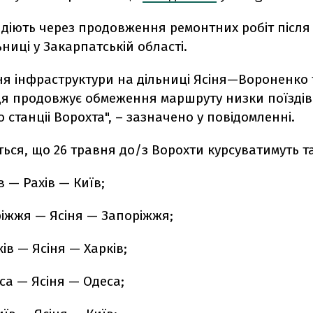
діють через продовження ремонтних робіт після
ьниці у Закарпатській області.
ня інфраструктури на дільниці Ясіня—Вороненко 
ця продовжує обмеження маршруту низки поїздів
 станціі Ворохта", – зазначено у повідомленні.
ься, що 26 травня до/з Ворохти курсуватимуть та
 — Рахів — Київ;
іжжя — Ясіня — Запоріжжя;
ів — Ясіня — Харків;
са — Ясіня — Одеса;