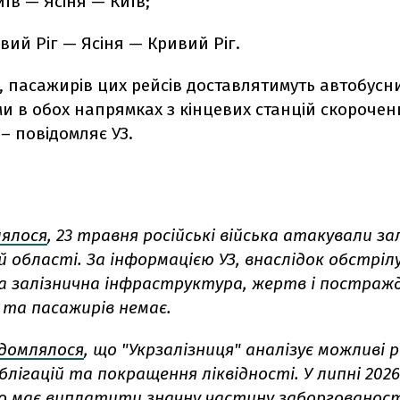
їв — Ясіня — Київ;
ий Ріг — Ясіня — Кривий Ріг.
е, пасажирів цих рейсів доставлятимуть автобус
и в обох напрямках з кінцевих станцій скорочен
 – повідомляє УЗ.
лялося
, 23 травня російські війська атакували за
й області. За інформацією УЗ, внаслідок обстріл
 залізнична інфраструктура, жертв і постражд
 та пасажирів немає.
ідомлялося
, що "Укрзалізниця" аналізує можливі 
лігацій та покращення ліквідності. У липні 2026
 має виплатити значну частину заборгованост