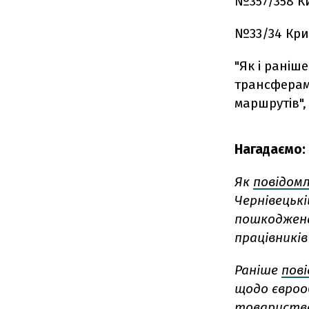
№357/358 Ки
№33/34 Крив
"Як і раніш
трансферам
маршрутів",
Нагадаємо:
Як
повідом
Чернівецькі
пошкоджена
працівників
Раніше
пов
щодо єврооб
товариство