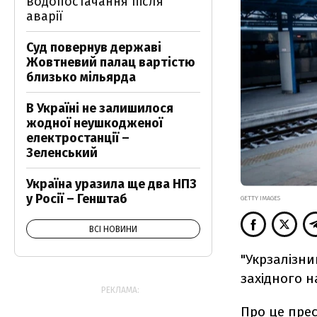
водопостачання після
аварії
Суд повернув державі
Жовтневий палац вартістю
близько мільярда
В Україні не залишилося
жодної неушкодженої
електростанції –
Зеленський
Україна уразила ще два НПЗ
у Росії – Генштаб
GETTY IMAGES
ВСІ НОВИНИ
"Укрзалізн
західного н
РЕКЛАМА:
Про це прес