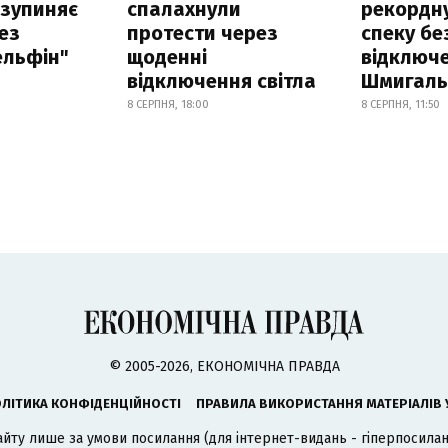
 зупиняє
спалахнули
рекордн
ез
протести через
спеку бе
ельфін"
щоденні
відключе
відключення світла
Шмигал
8 СЕРПНЯ, 18:00
8 СЕРПНЯ, 11:50
© 2005-2026, ЕКОНОМІЧНА ПРАВДА
ЛІТИКА КОНФІДЕНЦІЙНОСТІ
ПРАВИЛА ВИКОРИСТАННЯ МАТЕРІАЛІВ 
айту лише за умови посилання (для інтернет-видань - гіперпосиланн