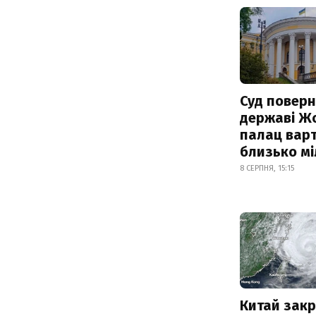
Суд поверн
державі Ж
палац варт
близько м
8 СЕРПНЯ, 15:15
Китай зак