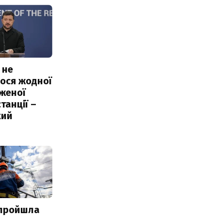
 не
ося жодної
женої
танції –
кий
 пройшла