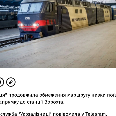
иця" продовжила обмеження маршруту низки поїз
апрямку до станції Ворохта.
служба "Укрзалізниці"
повідомила
у Telegram.