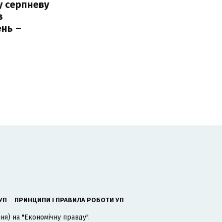
у серпневу
з
нь –
ь
УП
ПРИНЦИПИ І ПРАВИЛА РОБОТИ УП
я) на "Економічну правду".