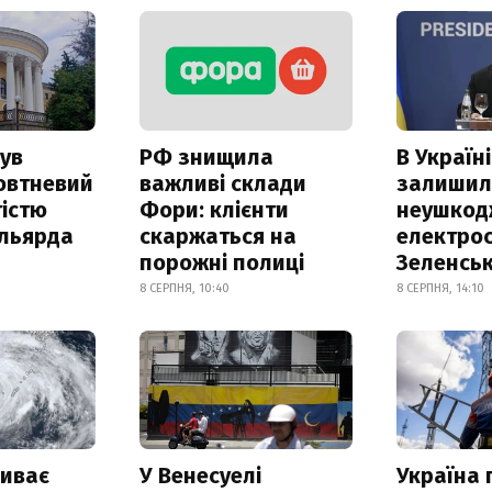
ув
РФ знищила
В Україні
овтневий
важливі склади
залишил
істю
Фори: клієнти
неушкод
ільярда
скаржаться на
електрос
порожні полиці
Зеленсь
8 СЕРПНЯ, 10:40
8 СЕРПНЯ, 14:10
риває
У Венесуелі
Україна