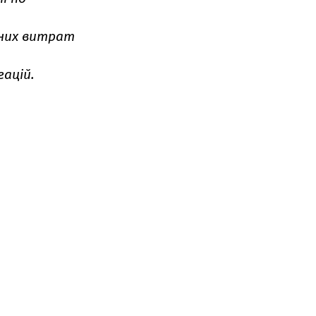
чних витрат
гацій.