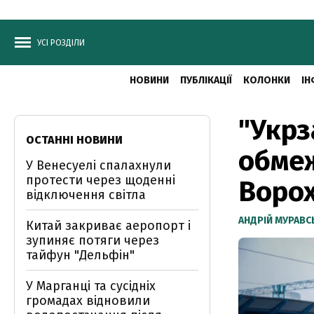
УСІ РОЗДІЛИ
НОВИНИ
ПУБЛІКАЦІЇ
КОЛОНКИ
ІН
"Укрз
ОСТАННІ НОВИНИ
обмеж
У Венесуелі спалахнули
протести через щоденні
Воро
відключення світла
АНДРІЙ МУРАВ
Китай закриває аеропорт і
зупиняє потяги через
тайфун "Дельфін"
У Марганці та сусідніх
громадах відновили