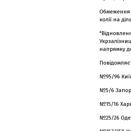
Обмеження 
колії на діл
"Відновлен
Укрзалізни
напрямку до
Повідомляєт
№95/96 Київ
№5/6 Запор
№15/16 Харк
№25/26 Оде