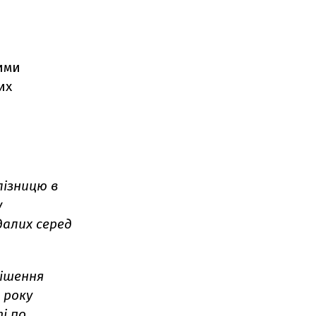
ними
их
лізницю в
у
алих серед
рішення
 року
і по