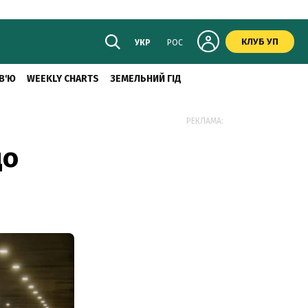
КЛУБ УП
УКР
РОС
В'Ю
WEEKLY CHARTS
ЗЕМЕЛЬНИЙ ГІД
РЕКЛАМА:
до