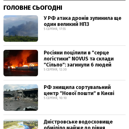
ГОЛОВНЕ СЬОГОДНІ
У РФ атака дронів зупинила ще
один великий НПЗ
5 СЕРПНЯ, 17:55
Росіяни поцілили в "серце
логістики" NOVUS та склади
"Сільпо": загинули 6 людей
5 СЕРПНЯ, 12:30
РФ знищила сортувальний
центр "Нової пошти" в Києві
5 СЕРПНЯ, 10:10
Дністровське водосховище
обміліло майже до рівня