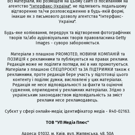
Всі матеріали, які розміщені на цьому сайті із посиланням на
агентство
"Інтерфакс-Україна"
, не підлягають подальшому
відтворенню та/чи розповсюдженню в будь-якій формі,
інакше як з письмового дозволу агентства "Інтерфакс-
Україна".
Будь-яке копіювання, передрук та відтворення фотографічних
творів та/або аудіовізуальних творів правовласника Getty
Images - суворо забороняється.
Матеріали з плашкою PROMOTED, НОВИНИ КОМПАНІЙ та
ПОЗИЦІЯ є рекламними та публікуються на правах реклами.
Редакція може не поділяти погляди, які в них промотуються.
Матеріали з плашкою СПЕЦПРОЄКТ та ЗА ПІДТРИМКИ також є
рекламними, проте редакція бере участь у підготовці цього
контенту і поділяє думки, висловлені у цих матеріалах.
Редакція не несе відповідальності за факти та оціночні
судження, оприлюднені у рекламних матеріалах. Згідно з
українським законодавством відповідальність за зміст
реклами несе рекламодавець.
Cубєкт у сфері онлайн-медіа; ідентифікатор медіа - R40-02163.
ТОВ "УП Медіа Плюс"
Адреса: 01032, м. Київ, вул. Жилянська, 48, 50А