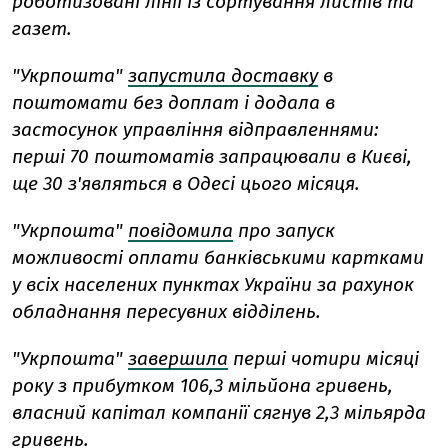
роботизовані лінії із сортування листів та
газет.
"Укрпошта"
запустила доставку
в
поштомати без доплат і додала в
застосунок управління відправленнями:
перші 70 поштоматів запрацювали в Києві,
ще 30 з'являться в Одесі цього місяця.
"Укрпошта"
повідомила
про запуск
можливості оплати банківськими картками
у всіх населених пунктах України за рахунок
обладнання пересувних відділень.
"Укрпошта"
завершила
перші чотири місяці
року з прибутком 106,3 мільйона гривень,
власний капітал компанії сягнув 2,3 мільярда
гривень.