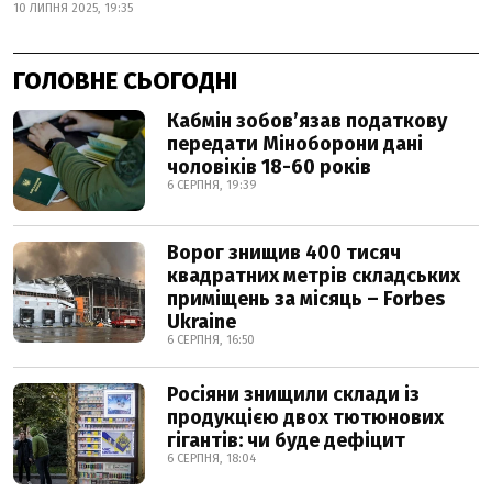
10 ЛИПНЯ 2025, 19:35
ГОЛОВНЕ СЬОГОДНІ
Кабмін зобовʼязав податкову
передати Міноборони дані
чоловіків 18-60 років
6 СЕРПНЯ, 19:39
Ворог знищив 400 тисяч
квадратних метрів складських
приміщень за місяць – Forbes
Ukraine
6 СЕРПНЯ, 16:50
Росіяни знищили склади із
продукцією двох тютюнових
гігантів: чи буде дефіцит
6 СЕРПНЯ, 18:04