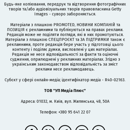
Будь-яке копіювання, передрук та відтворення фотографічних
творів та/або аудіовізуальних творів правовласника Getty
Images - суворо забороняється.
Матеріали з плашкою PROMOTED, НОВИНИ КОМПАНІЙ та
ПОЗИЦІЯ є рекламними та публікуються на правах реклами.
Редакція може не поділяти погляди, які в них промотуються.
Матеріали з плашкою СПЕЦПРОЄКТ та ЗА ПІДТРИМКИ також є
рекламними, проте редакція бере участь у підготовці цього
контенту і поділяє думки, висловлені у цих матеріалах.
Редакція не несе відповідальності за факти та оціночні
судження, оприлюднені у рекламних матеріалах. Згідно з
українським законодавством відповідальність за зміст
реклами несе рекламодавець.
Cубєкт у сфері онлайн-медіа; ідентифікатор медіа - R40-02163.
ТОВ "УП Медіа Плюс"
Адреса: 01032, м. Київ, вул. Жилянська, 48, 50А
Телефон: +380 95 641 22 07