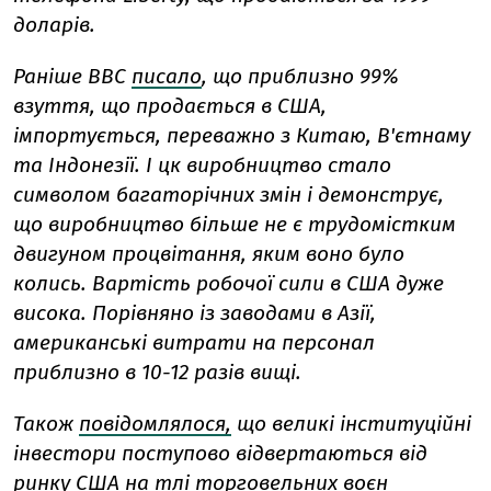
доларів.
Раніше BBC
писало
, що приблизно 99%
взуття, що продається в США,
імпортується, переважно з Китаю, В'єтнаму
та Індонезії. І цк виробництво стало
символом багаторічних змін і демонструє,
що виробництво більше не є трудомістким
двигуном процвітання, яким воно було
колись. Вартість робочої сили в США дуже
висока. Порівняно із заводами в Азії,
американські витрати на персонал
приблизно в 10-12 разів вищі.
Також
повідомлялося,
що великі інституційні
інвестори поступово відвертаються від
ринку США на тлі торговельних воєн