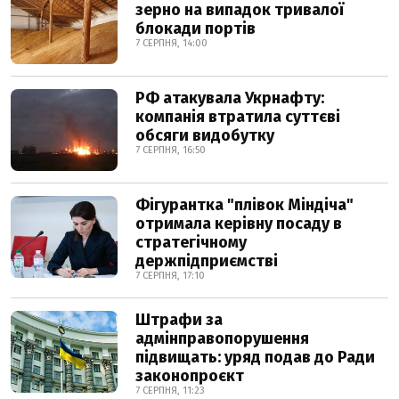
зерно на випадок тривалої
блокади портів
7 СЕРПНЯ, 14:00
РФ атакувала Укрнафту:
компанія втратила суттєві
обсяги видобутку
7 СЕРПНЯ, 16:50
Фігурантка "плівок Міндіча"
отримала керівну посаду в
стратегічному
держпідприємстві
7 СЕРПНЯ, 17:10
Штрафи за
адмінправопорушення
підвищать: уряд подав до Ради
законопроєкт
7 СЕРПНЯ, 11:23