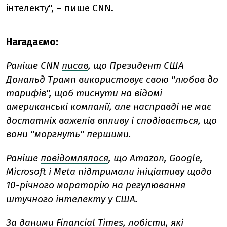
інтелекту", – пише CNN.
Нагадаємо:
Раніше CNN
писав
, що Президент США
Дональд Трамп використовує свою "любов до
тарифів", щоб тиснути на відомі
американські компанії, але насправді не має
достатніх важелів впливу і сподівається, що
вони "моргнуть" першими.
Раніше
повідомлялося
, що
Amazon, Google,
Microsoft і Meta підтримали ініціативу щодо
10-річного мораторію на регулювання
штучного інтелекту у США.
За даними Financial Times, лобісти, які