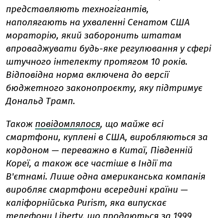
представляють техногігантів,
наполягають на ухваленні Сенатом США
мораторію, який заборонить штатам
впроваджувати будь-яке регулювання у сфері
штучного інтелекту протягом 10 років.
Відповідна норма включена до версії
бюджетного законопроєкту, яку підтримує
Дональд Трамп.
Також
повідомлялося
, що
майже всі
смартфони, куплені в США, виробляються за
кордоном — переважно в Китаї, Південній
Кореї, а також все частіше в Індії та
В'єтнамі. Лише одна американська компанія
виробляє смартфони всередині країни —
каліфорнійська Purism, яка випускає
телефони Liberty, що продаються за 1999