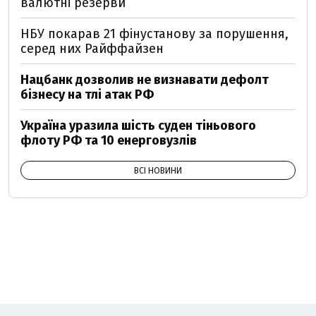
валютні резерви
НБУ покарав 21 фінустанову за порушення,
серед них Райффайзен
Нацбанк дозволив не визнавати дефолт
бізнесу на тлі атак РФ
Україна уразила шість суден тіньового
флоту РФ та 10 енерговузлів
ВСІ НОВИНИ