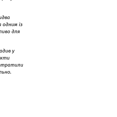
идва
 одним із
ливо для
адив у
укти
 втратили
льно.