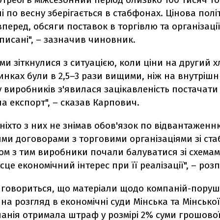
ні по весну зберігається в стабфонах. Цінова полі
вперед, обсяги поставок в торгівлю та організаці
писані", – зазначив чиновник.
ми зіткнулися з ситуацією, коли ціни на другий х
инках були в 2,5–3 рази вищими, ніж на внутрішн
 виробників з'явилася зацікавленість постачати
а експорт", – сказав Карпович.
ніхто з них не знімав обов'язок по відвантаженн
ми договорами з торговими організаціями зі ста
ом з тим виробники почали балуватися зі схемам
це економічний інтерес при її реалізації", – розп
ї говориться, що матеріали щодо компаній-поруш
на розгляд в економічні суди Мінська та Мінської
анія отримала штраф у розмірі 2% суми грошової