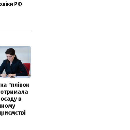
ехніки РФ
ка "плівок
 отримала
посаду в
чному
приємстві