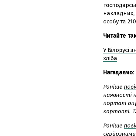
господарськ
накладних, 
особу та 21
Читайте та
У Білорусі 
хліба
Нагадаємо:
Раніше
пов
наявності 
порталі оп
картоплі. 1
Раніше
пов
серйозними