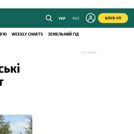
КЛУБ УП
УКР
РОС
В'Ю
WEEKLY CHARTS
ЗЕМЕЛЬНИЙ ГІД
РЕКЛАМА:
ські
т