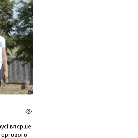
русі вперше
торгового