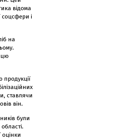
тика відома
ї соцсфери і
ліб на
ьому.
 цю
ю продукції
білізаційних
и, ставлячи
овів він.
ників були
 області.
 оцінки