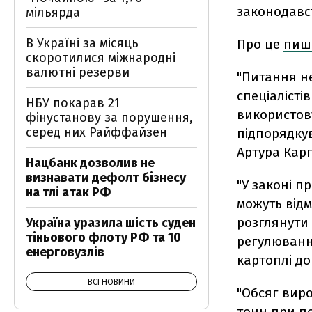
законодавст
мільярда
В Україні за місяць
Про це
пиш
скоротилися міжнародні
валютні резерви
"Питання не
спеціалісті
НБУ покарав 21
використову
фінустанову за порушення,
серед них Райффайзен
підпорядкув
Артура Кар
Нацбанк дозволив не
визнавати дефолт бізнесу
"У законі п
на тлі атак РФ
можуть відм
розглянути 
Україна уразила шість суден
тіньового флоту РФ та 10
регулюванн
енерговузлів
картоплі до
ВСІ НОВИНИ
"Обсяг виро
тонн при по