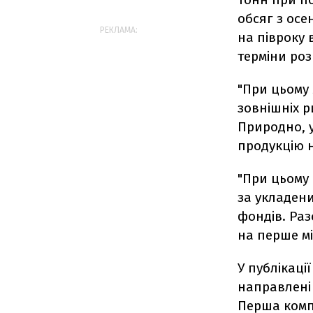
обсяг з осе
РЕКЛАМА:
на півроку 
терміни роз
"При цьому 
зовнішніх р
Природно, у
продукцію н
"При цьому 
за укладени
фондів. Раз
на перше міс
У публікаці
направлені 
Перша комп