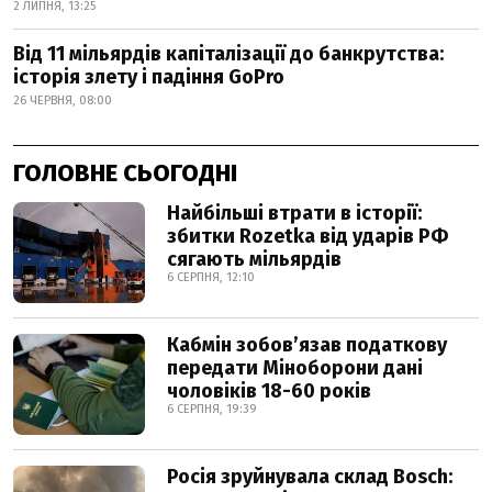
2 ЛИПНЯ, 13:25
Від 11 мільярдів капіталізації до банкрутства:
історія злету і падіння GoPro
26 ЧЕРВНЯ, 08:00
ГОЛОВНЕ СЬОГОДНІ
Найбільші втрати в історії:
збитки Rozetka від ударів РФ
сягають мільярдів
6 СЕРПНЯ, 12:10
Кабмін зобовʼязав податкову
передати Міноборони дані
чоловіків 18-60 років
6 СЕРПНЯ, 19:39
Росія зруйнувала склад Bosch: