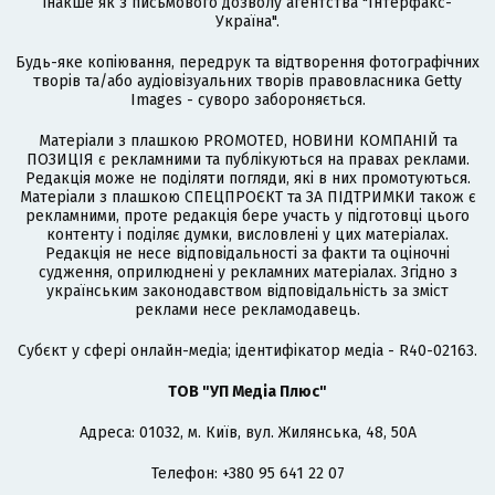
інакше як з письмового дозволу агентства "Інтерфакс-
Україна".
Будь-яке копіювання, передрук та відтворення фотографічних
творів та/або аудіовізуальних творів правовласника Getty
Images - суворо забороняється.
Матеріали з плашкою PROMOTED, НОВИНИ КОМПАНІЙ та
ПОЗИЦІЯ є рекламними та публікуються на правах реклами.
Редакція може не поділяти погляди, які в них промотуються.
Матеріали з плашкою СПЕЦПРОЄКТ та ЗА ПІДТРИМКИ також є
рекламними, проте редакція бере участь у підготовці цього
контенту і поділяє думки, висловлені у цих матеріалах.
Редакція не несе відповідальності за факти та оціночні
судження, оприлюднені у рекламних матеріалах. Згідно з
українським законодавством відповідальність за зміст
реклами несе рекламодавець.
Cубєкт у сфері онлайн-медіа; ідентифікатор медіа - R40-02163.
ТОВ "УП Медіа Плюс"
Адреса: 01032, м. Київ, вул. Жилянська, 48, 50А
Телефон: +380 95 641 22 07