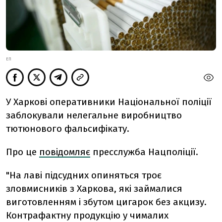
ЕП
У Харкові оперативники Національної поліції
заблокували нелегальне виробництво
тютюнового фальсифікату.
Про це
повідомляє
пресслужба Нацполіції.
"На лаві підсудних опиняться троє
зловмисників з Харкова, які займалися
виготовленням і збутом цигарок без акцизу.
Контрафактну продукцію у чималих