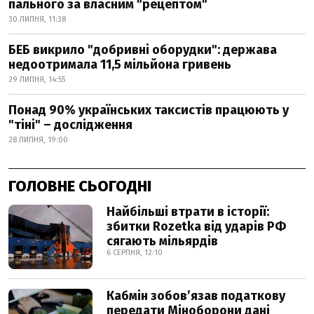
пального за власним "рецептом"
30 ЛИПНЯ, 11:38
БЕБ викрило "добривні оборудки": держава
недоотримала 11,5 мільйона гривень
29 ЛИПНЯ, 14:55
Понад 90% українських таксистів працюють у
"тіні" – дослідження
28 ЛИПНЯ, 19:00
ГОЛОВНЕ СЬОГОДНІ
Найбільші втрати в історії:
збитки Rozetka від ударів РФ
сягають мільярдів
6 СЕРПНЯ, 12:10
Кабмін зобовʼязав податкову
передати Міноборони дані