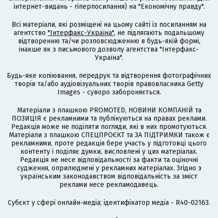
інтернет-видань - гіперпосилання) на "Економічну правду".
Всі матеріали, які розміщені на цьому сайті із посиланням на
агентство
"Інтерфакс-Україна"
, не підлягають подальшому
відтворенню та/чи розповсюдженню в будь-якій формі,
інакше як з письмового дозволу агентства "Інтерфакс-
Україна".
Будь-яке копіювання, передрук та відтворення фотографічних
творів та/або аудіовізуальних творів правовласника Getty
Images - суворо забороняється.
Матеріали з плашкою PROMOTED, НОВИНИ КОМПАНІЙ та
ПОЗИЦІЯ є рекламними та публікуються на правах реклами.
Редакція може не поділяти погляди, які в них промотуються.
Матеріали з плашкою СПЕЦПРОЄКТ та ЗА ПІДТРИМКИ також є
рекламними, проте редакція бере участь у підготовці цього
контенту і поділяє думки, висловлені у цих матеріалах.
Редакція не несе відповідальності за факти та оціночні
судження, оприлюднені у рекламних матеріалах. Згідно з
українським законодавством відповідальність за зміст
реклами несе рекламодавець.
Cубєкт у сфері онлайн-медіа; ідентифікатор медіа - R40-02163.