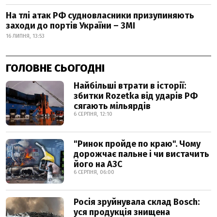
На тлі атак РФ судновласники призупиняють
заходи до портів України – ЗМІ
16 ЛИПНЯ, 13:53
ГОЛОВНЕ СЬОГОДНІ
Найбільші втрати в історії:
збитки Rozetka від ударів РФ
сягають мільярдів
6 СЕРПНЯ, 12:10
"Ринок пройде по краю". Чому
дорожчає пальне і чи вистачить
його на АЗС
6 СЕРПНЯ, 06:00
Росія зруйнувала склад Bosch:
уся продукція знищена