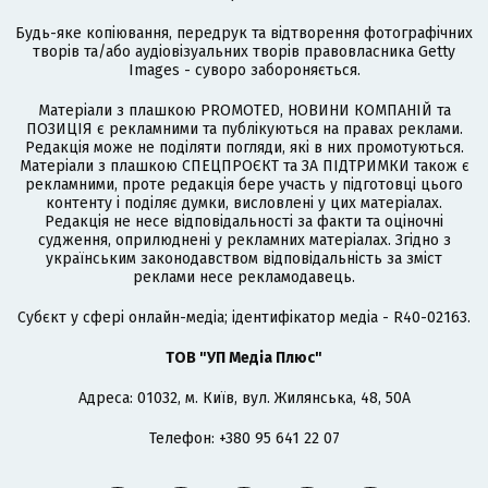
Будь-яке копіювання, передрук та відтворення фотографічних
творів та/або аудіовізуальних творів правовласника Getty
Images - суворо забороняється.
Матеріали з плашкою PROMOTED, НОВИНИ КОМПАНІЙ та
ПОЗИЦІЯ є рекламними та публікуються на правах реклами.
Редакція може не поділяти погляди, які в них промотуються.
Матеріали з плашкою СПЕЦПРОЄКТ та ЗА ПІДТРИМКИ також є
рекламними, проте редакція бере участь у підготовці цього
контенту і поділяє думки, висловлені у цих матеріалах.
Редакція не несе відповідальності за факти та оціночні
судження, оприлюднені у рекламних матеріалах. Згідно з
українським законодавством відповідальність за зміст
реклами несе рекламодавець.
Cубєкт у сфері онлайн-медіа; ідентифікатор медіа - R40-02163.
ТОВ "УП Медіа Плюс"
Адреса: 01032, м. Київ, вул. Жилянська, 48, 50А
Телефон: +380 95 641 22 07