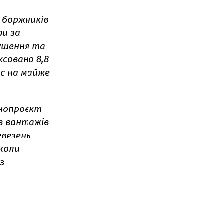
р боржників
фи за
рушення та
совано 8,8
іс на майже
онопроєкт
ів вантажів
евезень
 коли
з