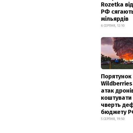
Rozetka від
РФ сягают
мільярдів
6 СЕРПНЯ, 12:10
Порятунок
Wildberries
атак дроні
коштувати
чверть деф
бюджету 
5 СЕРПНЯ, 19:50