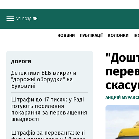
УСІ РОЗДІЛИ
НОВИНИ
ПУБЛІКАЦІЇ
КОЛОНКИ
ІН
"Дошт
ДОРОГИ
пере
Детективи БЕБ викрили
"дорожні оборудки" на
скасу
Буковині
АНДРІЙ МУРАВ
Штрафи до 17 тисяч: у Раді
готують посилення
покарання за перевищення
швидкості
Штрафів за перевантажені