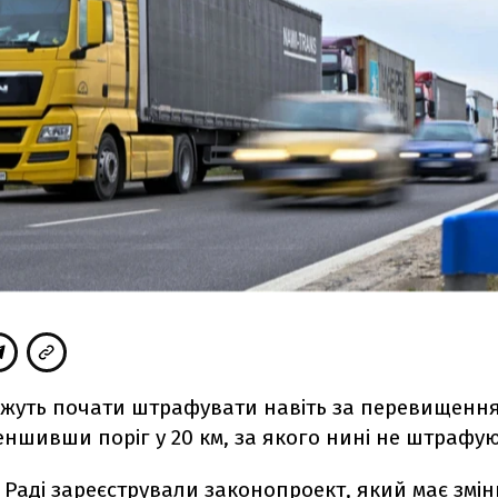
можуть почати штрафувати навіть за перевищенн
меншивши поріг у 20 км, за якого нині не штрафую
 Раді зареєстрували законопроект, який має змі