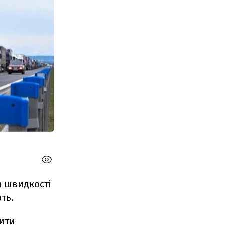
я швидкості
ть.
нити