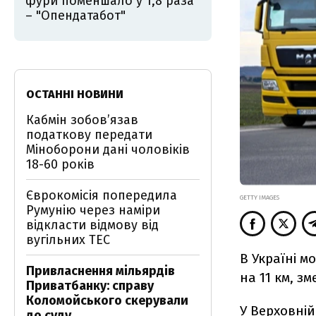
фури поменшало у 1,8 раза
– "Опендатабот"
ОСТАННІ НОВИНИ
Кабмін зобовʼязав
податкову передати
Міноборони дані чоловіків
18-60 років
Єврокомісія попередила
GETTY IMAGES
Румунію через наміри
відкласти відмову від
вугільних ТЕС
В Україні 
Привласнення мільярдів
на 11 км, з
Приватбанку: справу
Коломойського скерували
У Верховній
до суду