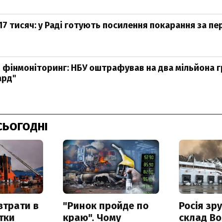
7 тисяч: у Раді готують посилення покарання за п
фінмоніторинг: НБУ оштрафував на два мільйона 
ард"
СЬОГОДНІ
втрати в
"Ринок пройде по
Росія зр
итки
краю". Чому
склад Bo