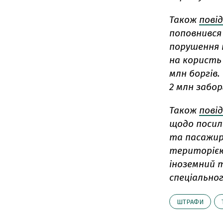
Також
пові
поповнився 
порушення 
на користь
млн боргів.
2 млн забо
Також
пові
щодо посиле
та пасажир
територією
іноземний 
спеціальног
ШТРАФИ