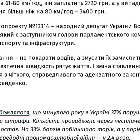
а 61-80 км/год, він заплатить 2720 грн, а у випад
 більш ніж на 80 км/год – 3400 грн.
нопроекту №13314 – народний депутат України 
який є заступником голови парламентського ком
спорту та інфраструктури.
ння – не покарати водіїв, а змусити їх замислит
езпечна швидкість рятує життя. І зміна ставленн
 з чіткого, справедливого та адекватного закону
рейденко.
ідомлялося
, що минулого року в Україні 37% пору
и штрафи. Кількість проваджень через несплач
остає. На 33% боргів побільшало торік, а у порі
ередодні повномасштабної війни — у 2,4 раза.