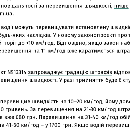
дповідальності за перевищення швидкості,
пише
m.ua.
 водії можуть перевищувати встановлену швидкіс
будь-яких наслідків. У новому законопроєкті про
 поріг до +10 км/год. Відповідно, якщо закон на
перевищення на 11 км/год вже каратиметься штр
кт №13314
запроваджує градацію штрафів
відпо
евищення швидкості. У разі прийняття буде 6 ст
 перевищив швидкість на 10–20 км/год, йому дов
40 гривень. За перевищення на 21-30 км/год штр
 вже 680 грн. Перевищення на 31-40 км/год обій
 на 41-60 км/год – у 1700 грн. Якщо водій переви