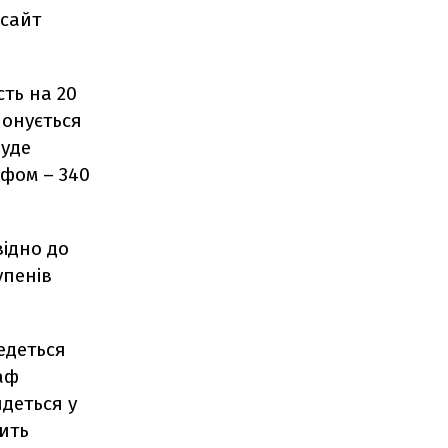
сайт
ть на 20
понується
буде
афом – 340
відно до
упенів
едеться
аф
деться у
щить