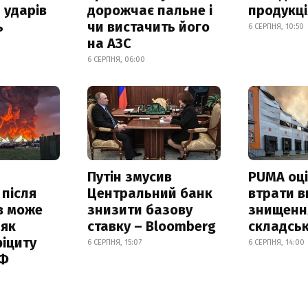
 ударів
дорожчає пальне і
продукц
ь
чи вистачить його
6 СЕРПНЯ, 10:50
на АЗС
6 СЕРПНЯ, 06:00
Путін змусив
PUMA оц
 після
Центральний банк
втрати в
в може
знизити базову
знищення
 як
ставку – Bloomberg
складськ
іциту
6 СЕРПНЯ, 15:07
6 СЕРПНЯ, 14:00
РФ