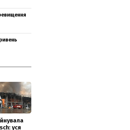
еревищення
гривень
уйнувала
sch: уся