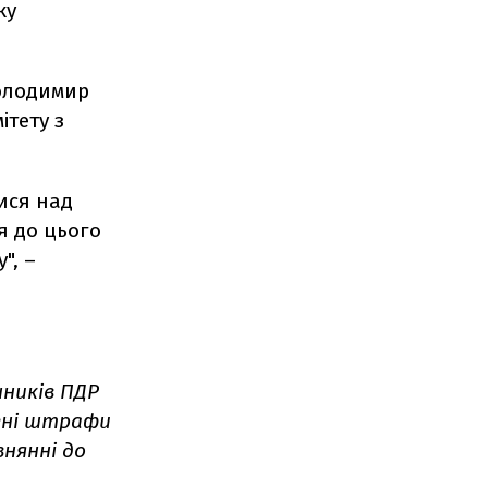
ку
Володимир
ітету з
ися над
я до цього
", –
шників ПДР
ені штрафи
внянні до