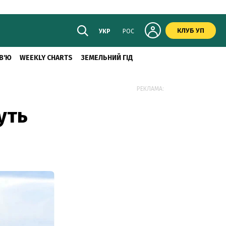
КЛУБ УП
УКР
РОС
В'Ю
WEEKLY CHARTS
ЗЕМЕЛЬНИЙ ГІД
РЕКЛАМА:
уть