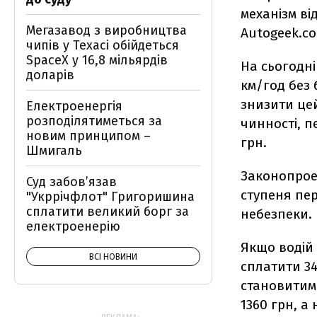
механізм ві
Мегазавод з виробництва
Autogeek.co
чипів у Техасі обійдеться
SpaceX у 16,8 мільярдів
На сьогодні
доларів
км/год без 
знизити цей
Електроенергія
розподілятиметься за
чинності, 
новим принципом –
грн.
Шмигаль
Законопрое
Суд забов’язав
ступеня пер
"Укррічфлот" Григоришина
сплатити великий борг за
небезпеки.
електроенерію
Якщо водій
ВСІ НОВИНИ
сплатити 3
становитиме
1360 грн, а