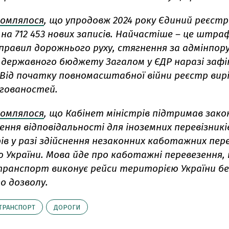
домлялося
, що упродовж 2024 року Єдиний реєст
на 712 453 нових записів. Найчастіше – це штра
правил дорожнього руху, стягнення за адмінпо
 державного бюджету Загалом у ЄДР наразі зафік
 Від початку повномасштабної війни реєстр вир
ргованостей.
домлялося
, що Кабінет міністрів підтримав зак
ння відповідальності для іноземних перевізник
ів у разі здійснення незаконних каботажних пер
 України. Мова йде про каботажні перевезення,
транспорт виконує рейси територією України бе
о дозволу.
ТРАНСПОРТ
ДОРОГИ