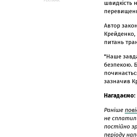
РЕКЛАМА:
швидкість н
перевищення
Автор зако
Крейденко, 
питань тран
"Наше завда
безпекою. Б
починається
зазначив К
Нагадаємо:
Раніше
пов
не сплатил
постійно зр
періоду нап