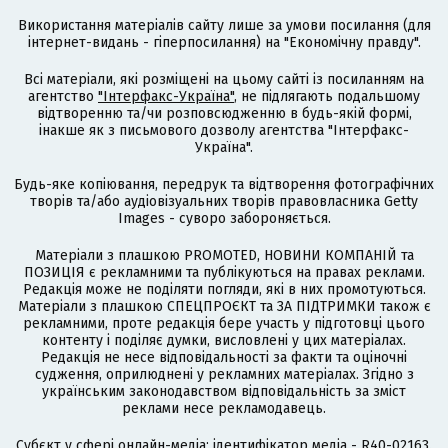
Використання матеріалів сайту лише за умови посилання (для
інтернет-видань - гіперпосилання) на "Економічну правду".
Всі матеріали, які розміщені на цьому сайті із посиланням на
агентство
"Інтерфакс-Україна"
, не підлягають подальшому
відтворенню та/чи розповсюдженню в будь-якій формі,
інакше як з письмового дозволу агентства "Інтерфакс-
Україна".
Будь-яке копіювання, передрук та відтворення фотографічних
творів та/або аудіовізуальних творів правовласника Getty
Images - суворо забороняється.
Матеріали з плашкою PROMOTED, НОВИНИ КОМПАНІЙ та
ПОЗИЦІЯ є рекламними та публікуються на правах реклами.
Редакція може не поділяти погляди, які в них промотуються.
Матеріали з плашкою СПЕЦПРОЄКТ та ЗА ПІДТРИМКИ також є
рекламними, проте редакція бере участь у підготовці цього
контенту і поділяє думки, висловлені у цих матеріалах.
Редакція не несе відповідальності за факти та оціночні
судження, оприлюднені у рекламних матеріалах. Згідно з
українським законодавством відповідальність за зміст
реклами несе рекламодавець.
Cубєкт у сфері онлайн-медіа; ідентифікатор медіа - R40-02163.