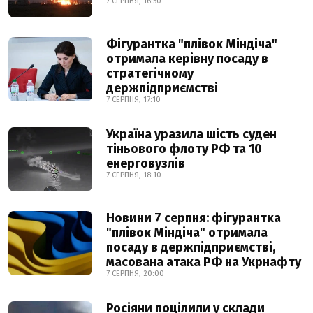
7 СЕРПНЯ, 16:50
Фігурантка "плівок Міндіча"
отримала керівну посаду в
стратегічному
держпідприємстві
7 СЕРПНЯ, 17:10
Україна уразила шість суден
тіньового флоту РФ та 10
енерговузлів
7 СЕРПНЯ, 18:10
Новини 7 серпня: фігурантка
"плівок Міндіча" отримала
посаду в держпідприємстві,
масована атака РФ на Укрнафту
7 СЕРПНЯ, 20:00
Росіяни поцілили у склади