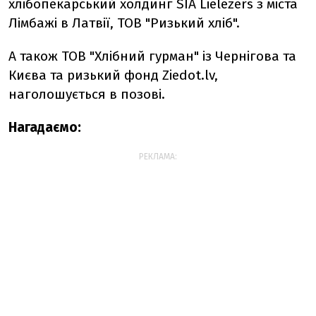
хлібопекарський холдинг SIA Lielezers з міста
Лімбажі в Латвії, ТОВ "Ризький хліб".
А також ТОВ "Хлібний гурман" із Чернігова та
Києва та ризький фонд Ziedot.lv,
наголошується в позові.
Нагадаємо:
РЕКЛАМА: