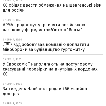
6 ЧЕРВНЯ, 11:05
ЄС обіцяє ввести обмеження на шенгенські візи
для росіян
6 ЧЕРВНЯ, 11:55
АРМА продовжує управляти російською
часткою у фармдистрибʼюторі "Вента"
6 ЧЕРВНЯ, 12:30
Суд зобов'язав компанію доплатити
ЕП
Міноборони за будівництво гуртожитку
6 ЧЕРВНЯ, 13:11
У Єврокомісії наполягають на поступовому
скасуванні перевірки на внутрішніх кордонах
ЄС
6 ЧЕРВНЯ, 14:05
За тиждень Нацбанк продав 766 мільйон
доларів
6 ЧЕРВНЯ, 15:05