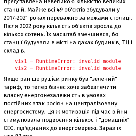
представлена невеликою кількістю великих
станцій. Майже всі 49 об'єктів збудували у
2017-2021 роках переважно за межами столиці.
Після 2022 року кількість об'єктів зросла до
кількох сотень. Їх масштаб зменшився, бо
станції будували в місті на дахах будинків, ТЦ і
складів.
vis1 = 
RuntimeError: invalid module
vis2 = 
RuntimeError: invalid module
Якщо раніше рушієм ринку був "зелений"
тариф, то тепер бізнес хоче забезпечити
власну енергонезалежність в умовах
постійних атак росіян на централізовану
енергосистему. Ця ж мотивація під час війни
стимулювала подвоєння кількості "домашніх"
СЕС, під'єднаних до енергомережі. Зараз їх