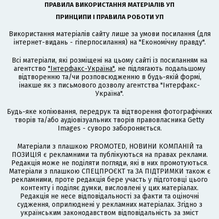
ПРАВИЛА ВИКОРИСТАННЯ МАТЕРІАЛІВ УП
ПРИНЦИПИ І ПРАВИЛА РОБОТИ УП
Використання матеріалів сайту лише за умови посилання (для
інтернет-видань - гіперпосилання) на "Економічну правду".
Всі матеріали, які розміщені на цьому сайті із посиланням на
агентство
"Інтерфакс-Україна"
, не підлягають подальшому
відтворенню та/чи розповсюдженню в будь-якій формі,
інакше як з письмового дозволу агентства "Інтерфакс-
Україна".
Будь-яке копіювання, передрук та відтворення фотографічних
творів та/або аудіовізуальних творів правовласника Getty
Images - суворо забороняється.
Матеріали з плашкою PROMOTED, НОВИНИ КОМПАНІЙ та
ПОЗИЦІЯ є рекламними та публікуються на правах реклами.
Редакція може не поділяти погляди, які в них промотуються.
Матеріали з плашкою СПЕЦПРОЄКТ та ЗА ПІДТРИМКИ також є
рекламними, проте редакція бере участь у підготовці цього
контенту і поділяє думки, висловлені у цих матеріалах.
Редакція не несе відповідальності за факти та оціночні
судження, оприлюднені у рекламних матеріалах. Згідно з
українським законодавством відповідальність за зміст