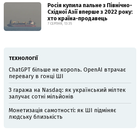
Росія купила пальне з Північно-
Східної Азії вперше з 2022 року:
хто країна-продавець
7 СЕРПНЯ, 13:35
ТЕХНОЛОГІЇ
ChatGPT більше не король. OpenAI втрачає
перевагу в гонці ШІ
З гаража на Nasdaq: як український мілтек
залучає сотні мільйонів
Монетизація самотності: як ШІ підміняє
людську близькість