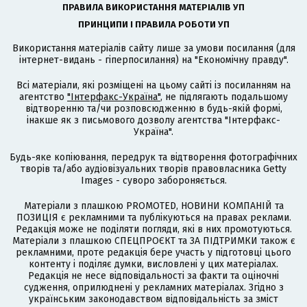
ПРАВИЛА ВИКОРИСТАННЯ МАТЕРІАЛІВ УП
ПРИНЦИПИ І ПРАВИЛА РОБОТИ УП
Використання матеріалів сайту лише за умови посилання (для
інтернет-видань - гіперпосилання) на "Економічну правду".
Всі матеріали, які розміщені на цьому сайті із посиланням на
агентство
"Інтерфакс-Україна"
, не підлягають подальшому
відтворенню та/чи розповсюдженню в будь-якій формі,
інакше як з письмового дозволу агентства "Інтерфакс-
Україна".
Будь-яке копіювання, передрук та відтворення фотографічних
творів та/або аудіовізуальних творів правовласника Getty
Images - суворо забороняється.
Матеріали з плашкою PROMOTED, НОВИНИ КОМПАНІЙ та
ПОЗИЦІЯ є рекламними та публікуються на правах реклами.
Редакція може не поділяти погляди, які в них промотуються.
Матеріали з плашкою СПЕЦПРОЄКТ та ЗА ПІДТРИМКИ також є
рекламними, проте редакція бере участь у підготовці цього
контенту і поділяє думки, висловлені у цих матеріалах.
Редакція не несе відповідальності за факти та оціночні
судження, оприлюднені у рекламних матеріалах. Згідно з
українським законодавством відповідальність за зміст