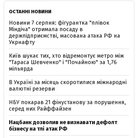
ОСТАННІ НОВИНИ
Новини 7 серпня: фігурантка "плівок
Міндіча" отримала посаду в
держпідприємстві, масована атака РФ на
Укрнафту
Київ шукає тих, хто відремонтує метро між
"Тараса Шевченко" і "Почайною" за 1,76
мільярда
В Україні за місяць скоротилися міжнародні
валютні резерви
НБУ покарав 21 фінустанову за порушення,
серед них Райффайзен
Нацбанк дозволив не визнавати дефолт
бізнесу на тлі атак РФ