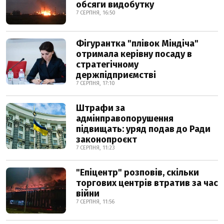
обсяги видобутку
7 СЕРПНЯ, 16:50
Фігурантка "плівок Міндіча"
отримала керівну посаду в
стратегічному
держпідприємстві
7 СЕРПНЯ, 17:10
Штрафи за
адмінправопорушення
підвищать: уряд подав до Ради
законопроєкт
7 СЕРПНЯ, 11:23
"Епіцентр" розповів, скільки
торгових центрів втратив за час
війни
7 СЕРПНЯ, 11:56