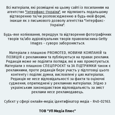
Всі матеріали, які розміщені на цьому сайті із посиланням на
агентство
"Інтерфакс-Україна"
, не підлягають подальшому
відтворенню та/чи розповсюдженню в будь-якій формі,
інакше як з письмового дозволу агентства "Інтерфакс-
Україна".
Будь-яке копіювання, передрук та відтворення фотографічних
творів та/або аудіовізуальних творів правовласника Getty
Images - суворо забороняється.
Матеріали з плашкою PROMOTED, НОВИНИ КОМПАНІЙ та
ПОЗИЦІЯ є рекламними та публікуються на правах реклами.
Редакція може не поділяти погляди, які в них промотуються.
Матеріали з плашкою СПЕЦПРОЄКТ та ЗА ПІДТРИМКИ також є
рекламними, проте редакція бере участь у підготовці цього
контенту і поділяє думки, висловлені у цих матеріалах.
Редакція не несе відповідальності за факти та оціночні
судження, оприлюднені у рекламних матеріалах. Згідно з
українським законодавством відповідальність за зміст
реклами несе рекламодавець.
Cубєкт у сфері онлайн-медіа; ідентифікатор медіа - R40-02163.
ТОВ "УП Медіа Плюс"