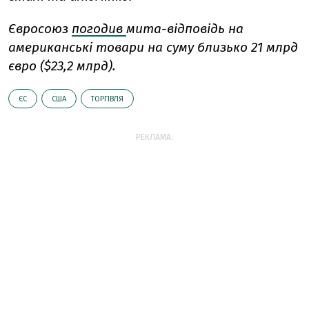
Євросоюз
погодив
мита-відповідь на
американські товари на суму близько 21 млрд
євро ($23,2 млрд).
ЄС
США
ТОРГІВЛЯ
РЕКЛАМА: