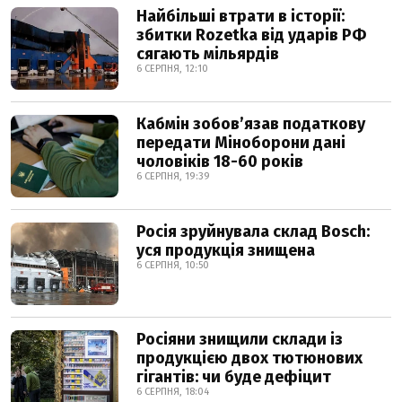
Найбільші втрати в історії:
збитки Rozetka від ударів РФ
сягають мільярдів
6 СЕРПНЯ, 12:10
Кабмін зобовʼязав податкову
передати Міноборони дані
чоловіків 18-60 років
6 СЕРПНЯ, 19:39
Росія зруйнувала склад Bosch:
уся продукція знищена
6 СЕРПНЯ, 10:50
Росіяни знищили склади із
продукцією двох тютюнових
гігантів: чи буде дефіцит
6 СЕРПНЯ, 18:04