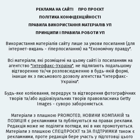
РЕКЛАМА НА САЙТІ
ПРО ПРОЄКТ
ПОЛІТИКА КОНФІДЕНЦІЙНОСТІ
ПРАВИЛА ВИКОРИСТАННЯ МАТЕРІАЛІВ УП
ПРИНЦИПИ І ПРАВИЛА РОБОТИ УП
Використання матеріалів сайту лише за умови посилання (для
інтернет-видань - гіперпосилання) на "Економічну правду".
Всі матеріали, які розміщені на цьому сайті із посиланням на
агентство
"Інтерфакс-Україна"
, не підлягають подальшому
відтворенню та/чи розповсюдженню в будь-якій формі,
інакше як з письмового дозволу агентства "Інтерфакс-
Україна".
Будь-яке копіювання, передрук та відтворення фотографічних
творів та/або аудіовізуальних творів правовласника Getty
Images - суворо забороняється.
Матеріали з плашкою PROMOTED, НОВИНИ КОМПАНІЙ та
ПОЗИЦІЯ є рекламними та публікуються на правах реклами.
Редакція може не поділяти погляди, які в них промотуються.
Матеріали з плашкою СПЕЦПРОЄКТ та ЗА ПІДТРИМКИ також є
рекламними, проте редакція бере участь у підготовці цього