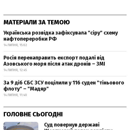
МАТЕРІАЛИ ЗА ТЕМОЮ
Українська розвідка зафіксувала "сіру" схему
нафтопереробки РФ
14 ЛИПНЯ, 15:02
Росія перенаправить експорт подалі від
Азовського моря після атак дронів – ЗМІ
14 ЛИПНЯ, 12:45
За 9 діб СБС ЗСУ поцілили у 116 суден "тіньового
флоту" – "Мадяр"
14 ЛИПНЯ, 11:40
ГОЛОВНЕ СЬОГОДНІ
Суд повернув державі