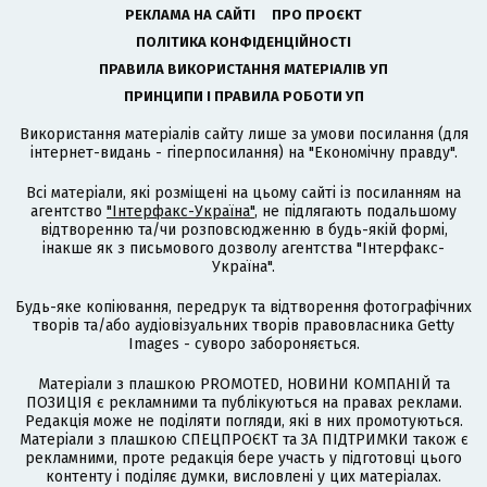
РЕКЛАМА НА САЙТІ
ПРО ПРОЄКТ
ПОЛІТИКА КОНФІДЕНЦІЙНОСТІ
ПРАВИЛА ВИКОРИСТАННЯ МАТЕРІАЛІВ УП
ПРИНЦИПИ І ПРАВИЛА РОБОТИ УП
Використання матеріалів сайту лише за умови посилання (для
інтернет-видань - гіперпосилання) на "Економічну правду".
Всі матеріали, які розміщені на цьому сайті із посиланням на
агентство
"Інтерфакс-Україна"
, не підлягають подальшому
відтворенню та/чи розповсюдженню в будь-якій формі,
інакше як з письмового дозволу агентства "Інтерфакс-
Україна".
Будь-яке копіювання, передрук та відтворення фотографічних
творів та/або аудіовізуальних творів правовласника Getty
Images - суворо забороняється.
Матеріали з плашкою PROMOTED, НОВИНИ КОМПАНІЙ та
ПОЗИЦІЯ є рекламними та публікуються на правах реклами.
Редакція може не поділяти погляди, які в них промотуються.
Матеріали з плашкою СПЕЦПРОЄКТ та ЗА ПІДТРИМКИ також є
рекламними, проте редакція бере участь у підготовці цього
контенту і поділяє думки, висловлені у цих матеріалах.