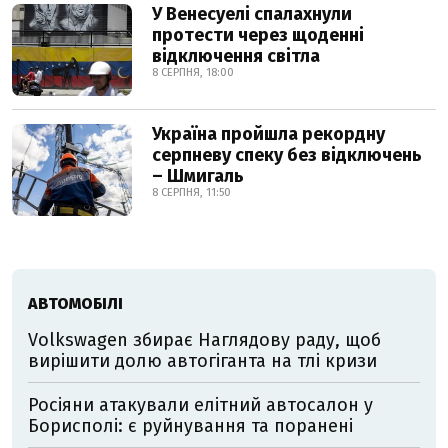
У Венесуелі спалахнули
протести через щоденні
відключення світла
8 СЕРПНЯ, 18:00
Україна пройшла рекордну
серпневу спеку без відключень
– Шмигаль
8 СЕРПНЯ, 11:50
АВТОМОБІЛІ
Volkswagen збирає Наглядову раду, щоб
вирішити долю автогіганта на тлі кризи
Росіяни атакували елітний автосалон у
Борисполі: є руйнування та поранені