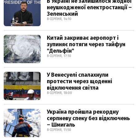
В Україні не залишилося жодної
неушкодженої електростанції –
Зеленський
8 СЕРПНЯ, 14:10
Китай закриває аеропорт і
зупиняє потяги через тайфун
"Дельфін"
8 СЕРПНЯ, 17:10
У Венесуелі спалахнули
протести через щоденні
відключення світла
8 СЕРПНЯ, 18:00
Україна пройшла рекордну
серпневу спеку без відключень
– Шмигаль
8 СЕРПНЯ, 11:50