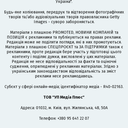
Україна".
Будь-яке копіювання, передрук та відтворення фотографічних
творів та/або аудіовізуальних творів правовласника Getty
Images - суворо забороняється.
Матеріали з плашкою PROMOTED, НОВИНИ КОМПАНІЙ та
ПОЗИЦІЯ є рекламними та публікуються на правах реклами.
Редакція може не поділяти погляди, які в них промотуються.
Матеріали з плашкою СПЕЦПРОЄКТ та ЗА ПІДТРИМКИ також є
рекламними, проте редакція бере участь у підготовці цього
контенту і поділяє думки, висловлені у цих матеріалах.
Редакція не несе відповідальності за факти та оціночні
судження, оприлюднені у рекламних матеріалах. Згідно з
українським законодавством відповідальність за зміст
реклами несе рекламодавець.
Cубєкт у сфері онлайн-медіа; ідентифікатор медіа - R40-02163.
ТОВ "УП Медіа Плюс"
Адреса: 01032, м. Київ, вул. Жилянська, 48, 50А
Телефон: +380 95 641 22 07