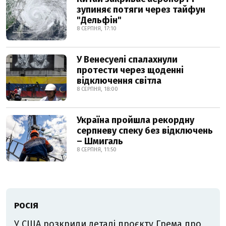
зупиняє потяги через тайфун
"Дельфін"
8 СЕРПНЯ, 17:10
У Венесуелі спалахнули
протести через щоденні
відключення світла
8 СЕРПНЯ, 18:00
Україна пройшла рекордну
серпневу спеку без відключень
– Шмигаль
8 СЕРПНЯ, 11:50
РОСІЯ
У США розкрили деталі проєкту Грема про