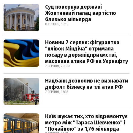
Суд повернув державі
Жовтневий палац вартістю
близько мільярда
8 СЕРПНЯ, 15:15
Новини 7 серпня: фігурантка
"плівок Міндіча" отримала
посаду в держпідприємстві,
масована атака РФ на Укрнафту
7 СЕРПНЯ, 20:00
Нацбанк дозволив не визнавати
дефолт бізнесу на тлі атак РФ
7 СЕРПНЯ, 18:33
Київ шукає тих, хто відремонтує
метро між "Тараса Шевченко" і
"Почайною" за 1,76 мільярда