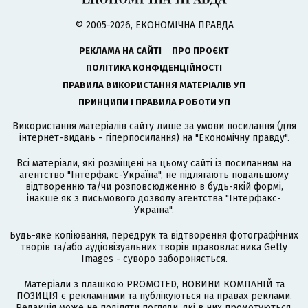
© 2005-2026, ЕКОНОМІЧНА ПРАВДА
РЕКЛАМА НА САЙТІ
ПРО ПРОЄКТ
ПОЛІТИКА КОНФІДЕНЦІЙНОСТІ
ПРАВИЛА ВИКОРИСТАННЯ МАТЕРІАЛІВ УП
ПРИНЦИПИ І ПРАВИЛА РОБОТИ УП
Використання матеріалів сайту лише за умови посилання (для
інтернет-видань - гіперпосилання) на "Економічну правду".
Всі матеріали, які розміщені на цьому сайті із посиланням на
агентство
"Інтерфакс-Україна"
, не підлягають подальшому
відтворенню та/чи розповсюдженню в будь-якій формі,
інакше як з письмового дозволу агентства "Інтерфакс-
Україна".
Будь-яке копіювання, передрук та відтворення фотографічних
творів та/або аудіовізуальних творів правовласника Getty
Images - суворо забороняється.
Матеріали з плашкою PROMOTED, НОВИНИ КОМПАНІЙ та
ПОЗИЦІЯ є рекламними та публікуються на правах реклами.
Редакція може не поділяти погляди, які в них промотуються.