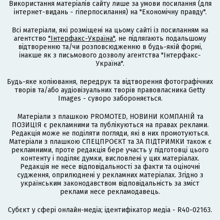
Використання матеріалів сайту лише за умови посилання (для
інтернет-видань - гіперпосилання) на "Економічну правду".
Всі матеріали, які розміщені на цьому сайті із посиланням на
агентство
"Інтерфакс-Україна"
, не підлягають подальшому
відтворенню та/чи розповсюдженню в будь-якій формі,
інакше як з письмового дозволу агентства "Інтерфакс-
Україна".
Будь-яке копіювання, передрук та відтворення фотографічних
творів та/або аудіовізуальних творів правовласника Getty
Images - суворо забороняється.
Матеріали з плашкою PROMOTED, НОВИНИ КОМПАНІЙ та
ПОЗИЦІЯ є рекламними та публікуються на правах реклами.
Редакція може не поділяти погляди, які в них промотуються.
Матеріали з плашкою СПЕЦПРОЄКТ та ЗА ПІДТРИМКИ також є
рекламними, проте редакція бере участь у підготовці цього
контенту і поділяє думки, висловлені у цих матеріалах.
Редакція не несе відповідальності за факти та оціночні
судження, оприлюднені у рекламних матеріалах. Згідно з
українським законодавством відповідальність за зміст
реклами несе рекламодавець.
Cубєкт у сфері онлайн-медіа; ідентифікатор медіа - R40-02163.