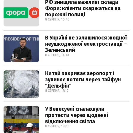
РФ знищила важливі склади
Фори: клієнти скаржаться на
порожні полиці
8 СЕРПНЯ, 10:40
В Україні не залишилося жодної
неушкодженої електростанції –
Зеленський
8 СЕРПНЯ, 14:10
Китай закриває аеропорт і
зупиняє потяги через тайфун
"Дельфін"
8 СЕРПНЯ, 17:10
У Венесуелі спалахнули
протести через щоденні
відключення світла
8 СЕРПНЯ, 18:00