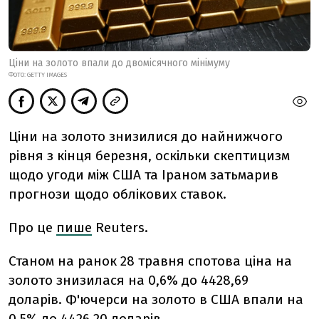
Ціни на золото впали до двомісячного мінімуму
ФОТО: GETTY IMAGES
Ціни на золото знизилися до найнижчого
рівня з кінця березня, оскільки скептицизм
щодо угоди між США та Іраном затьмарив
прогнози щодо облікових ставок.
Про це
пише
Reuters.
Станом на ранок 28 травня спотова ціна на
золото знизилася на 0,6% до 4428,69
доларів.
Ф'ючерси на золото в США впали на
0,5% до 4426,20 доларів.