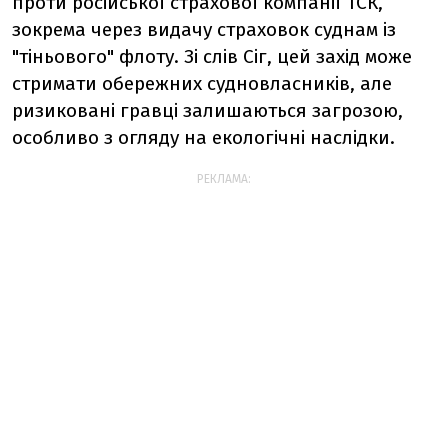
проти російської страхової компанії ТСК,
зокрема через видачу страховок суднам із
"тіньового" флоту. Зі слів Сіг, цей захід може
стримати обережних судновласників, але
ризиковані гравці залишаються загрозою,
особливо з огляду на екологічні наслідки.
РЕКЛАМА: