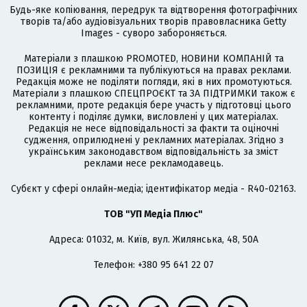
Будь-яке копіювання, передрук та відтворення фотографічних
творів та/або аудіовізуальних творів правовласника Getty
Images - суворо забороняється.
Матеріали з плашкою PROMOTED, НОВИНИ КОМПАНІЙ та
ПОЗИЦІЯ є рекламними та публікуються на правах реклами.
Редакція може не поділяти погляди, які в них промотуються.
Матеріали з плашкою СПЕЦПРОЄКТ та ЗА ПІДТРИМКИ також є
рекламними, проте редакція бере участь у підготовці цього
контенту і поділяє думки, висловлені у цих матеріалах.
Редакція не несе відповідальності за факти та оціночні
судження, оприлюднені у рекламних матеріалах. Згідно з
українським законодавством відповідальність за зміст
реклами несе рекламодавець.
Cубєкт у сфері онлайн-медіа; ідентифікатор медіа - R40-02163.
ТОВ "УП Медіа Плюс"
Адреса: 01032, м. Київ, вул. Жилянська, 48, 50А
Телефон: +380 95 641 22 07