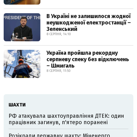
В Україні не залишилося жодної
неушкодженої електростанції –
Зеленський
8 СЕРПНЯ, 14:10
Україна пройшла рекордну
серпневу спеку без відключень
– Шмигаль
8 СЕРПНЯ, 11:50
ШАХТИ
РФ атакувала шахтоуправління ДТЕК: один
працівник загинув, п'ятеро поранені
Розікрали державну шахту: Міненерго