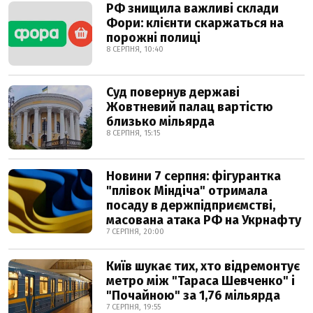
РФ знищила важливі склади
Фори: клієнти скаржаться на
порожні полиці
8 СЕРПНЯ, 10:40
Суд повернув державі
Жовтневий палац вартістю
близько мільярда
8 СЕРПНЯ, 15:15
Новини 7 серпня: фігурантка
"плівок Міндіча" отримала
посаду в держпідприємстві,
масована атака РФ на Укрнафту
7 СЕРПНЯ, 20:00
Київ шукає тих, хто відремонтує
метро між "Тараса Шевченко" і
"Почайною" за 1,76 мільярда
7 СЕРПНЯ, 19:55