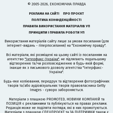
© 2005-2026, ЕКОНОМІЧНА ПРАВДА
РЕКЛАМА НА САЙТІ
ПРО ПРОЄКТ
ПОЛІТИКА КОНФІДЕНЦІЙНОСТІ
ПРАВИЛА ВИКОРИСТАННЯ МАТЕРІАЛІВ УП
ПРИНЦИПИ І ПРАВИЛА РОБОТИ УП
Використання матеріалів сайту лише за умови посилання (для
інтернет-видань - гіперпосилання) на "Економічну правду".
Всі матеріали, які розміщені на цьому сайті із посиланням на
агентство
"Інтерфакс-Україна"
, не підлягають подальшому
відтворенню та/чи розповсюдженню в будь-якій формі,
інакше як з письмового дозволу агентства "Інтерфакс-
Україна".
Будь-яке копіювання, передрук та відтворення фотографічних
творів та/або аудіовізуальних творів правовласника Getty
Images - суворо забороняється.
Матеріали з плашкою PROMOTED, НОВИНИ КОМПАНІЙ та
ПОЗИЦІЯ є рекламними та публікуються на правах реклами.
Редакція може не поділяти погляди, які в них промотуються.
Матеріали з плашкою СПЕЦПРОЄКТ та ЗА ПІДТРИМКИ також є