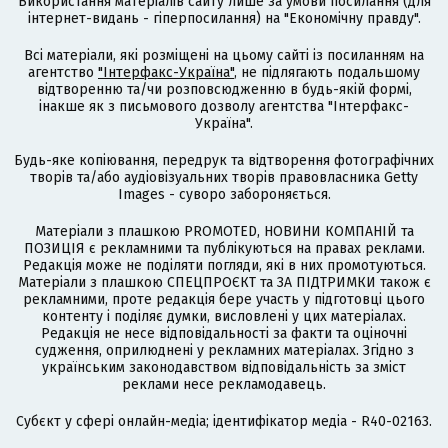
Використання матеріалів сайту лише за умови посилання (для
інтернет-видань - гіперпосилання) на "Економічну правду".
Всі матеріали, які розміщені на цьому сайті із посиланням на
агентство
"Інтерфакс-Україна"
, не підлягають подальшому
відтворенню та/чи розповсюдженню в будь-якій формі,
інакше як з письмового дозволу агентства "Інтерфакс-
Україна".
Будь-яке копіювання, передрук та відтворення фотографічних
творів та/або аудіовізуальних творів правовласника Getty
Images - суворо забороняється.
Матеріали з плашкою PROMOTED, НОВИНИ КОМПАНІЙ та
ПОЗИЦІЯ є рекламними та публікуються на правах реклами.
Редакція може не поділяти погляди, які в них промотуються.
Матеріали з плашкою СПЕЦПРОЄКТ та ЗА ПІДТРИМКИ також є
рекламними, проте редакція бере участь у підготовці цього
контенту і поділяє думки, висловлені у цих матеріалах.
Редакція не несе відповідальності за факти та оціночні
судження, оприлюднені у рекламних матеріалах. Згідно з
українським законодавством відповідальність за зміст
реклами несе рекламодавець.
Cубєкт у сфері онлайн-медіа; ідентифікатор медіа - R40-02163.