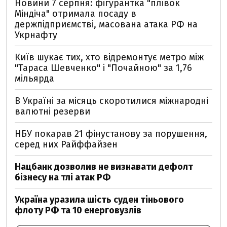
Новини 7 серпня: фігурантка "плівок
Міндіча" отримала посаду в
держпідприємстві, масована атака РФ на
Укрнафту
Київ шукає тих, хто відремонтує метро між
"Тараса Шевченко" і "Почайною" за 1,76
мільярда
В Україні за місяць скоротилися міжнародні
валютні резерви
НБУ покарав 21 фінустанову за порушення,
серед них Райффайзен
Нацбанк дозволив не визнавати дефолт
бізнесу на тлі атак РФ
Україна уразила шість суден тіньового
флоту РФ та 10 енерговузлів