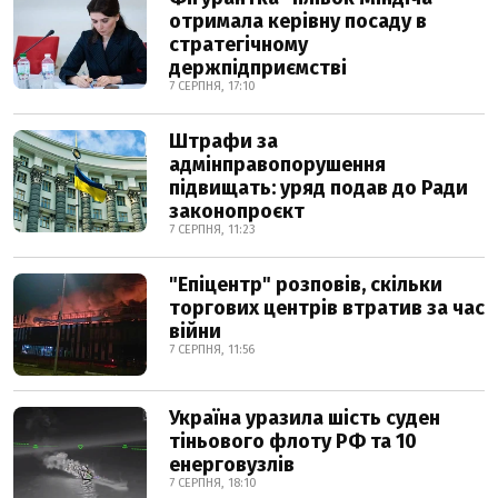
отримала керівну посаду в
стратегічному
держпідприємстві
7 СЕРПНЯ, 17:10
Штрафи за
адмінправопорушення
підвищать: уряд подав до Ради
законопроєкт
7 СЕРПНЯ, 11:23
"Епіцентр" розповів, скільки
торгових центрів втратив за час
війни
7 СЕРПНЯ, 11:56
Україна уразила шість суден
тіньового флоту РФ та 10
енерговузлів
7 СЕРПНЯ, 18:10