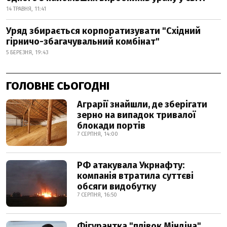
14 ТРАВНЯ, 11:41
Уряд збирається корпоратизувати "Східний
гірничо-збагачувальний комбінат"
5 БЕРЕЗНЯ, 19:43
ГОЛОВНЕ СЬОГОДНІ
Аграрії знайшли, де зберігати
зерно на випадок тривалої
блокади портів
7 СЕРПНЯ, 14:00
РФ атакувала Укрнафту:
компанія втратила суттєві
обсяги видобутку
7 СЕРПНЯ, 16:50
Фігурантка "плівок Міндіча"