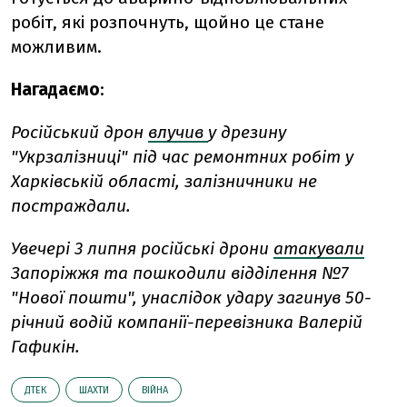
робіт, які розпочнуть, щойно це стане
можливим.
Нагадаємо
:
Російський дрон
влучив
у дрезину
"Укрзалізниці" під час ремонтних робіт у
Харківській області, залізничники не
постраждали.
Увечері 3 липня російські дрони
атакували
Запоріжжя та пошкодили відділення №7
"Нової пошти", унаслідок удару загинув 50-
річний водій компанії-перевізника Валерій
Гафикін.
ДТЕК
ШАХТИ
ВІЙНА