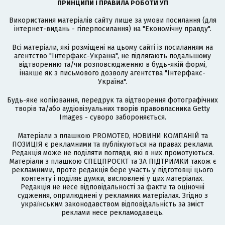
ПРИНЦИПИ І ПРАВИЛА РОБОТИ УП
Використання матеріалів сайту лише за умови посилання (для
інтернет-видань - гіперпосилання) на "Економічну правду".
Всі матеріали, які розміщені на цьому сайті із посиланням на
агентство
"Інтерфакс-Україна"
, не підлягають подальшому
відтворенню та/чи розповсюдженню в будь-якій формі,
інакше як з письмового дозволу агентства "Інтерфакс-
Україна".
Будь-яке копіювання, передрук та відтворення фотографічних
творів та/або аудіовізуальних творів правовласника Getty
Images - суворо забороняється.
Матеріали з плашкою PROMOTED, НОВИНИ КОМПАНІЙ та
ПОЗИЦІЯ є рекламними та публікуються на правах реклами.
Редакція може не поділяти погляди, які в них промотуються.
Матеріали з плашкою СПЕЦПРОЄКТ та ЗА ПІДТРИМКИ також є
рекламними, проте редакція бере участь у підготовці цього
контенту і поділяє думки, висловлені у цих матеріалах.
Редакція не несе відповідальності за факти та оціночні
судження, оприлюднені у рекламних матеріалах. Згідно з
українським законодавством відповідальність за зміст
реклами несе рекламодавець.