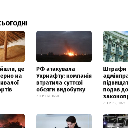
СЬОГОДНІ
айшли, де
РФ атакувала
Штрафи 
зерно на
Укрнафту: компанія
адмінпр
ривалої
втратила суттєві
підвищат
ртів
обсяги видобутку
подав до
законоп
7 СЕРПНЯ, 16:50
7 СЕРПНЯ, 11:23