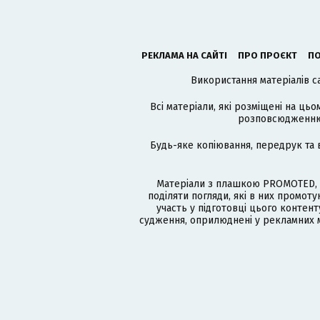
РЕКЛАМА НА САЙТІ
ПРО ПРОЄКТ
ПО
Використання матеріалів с
Всі матеріали, які розміщені на цьо
розповсюдженню в
Будь-яке копіювання, передрук та 
Матеріали з плашкою PROMOTED, 
поділяти погляди, які в них промо
участь у підготовці цього контенту
судження, оприлюднені у рекламних м