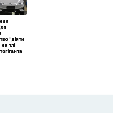
сник
gen
в
тво "діяти
 на тлі
тогіганта