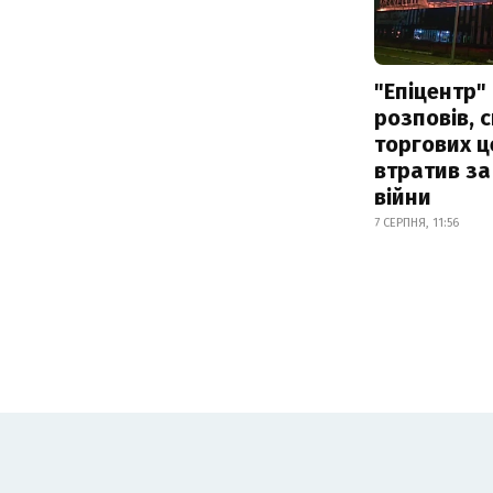
"Епіцентр"
розповів, 
торгових ц
втратив за
війни
7 СЕРПНЯ, 11:56