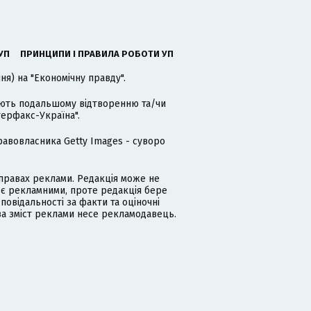
УП
ПРИНЦИПИ І ПРАВИЛА РОБОТИ УП
я) на "Економічну правду".
гають подальшому відтворенню та/чи
терфакс-Україна".
равовласника Getty Images - суворо
равах реклами. Редакція може не
 є рекламними, проте редакція бере
дповідальності за факти та оціночні
за зміст реклами несе рекламодавець.