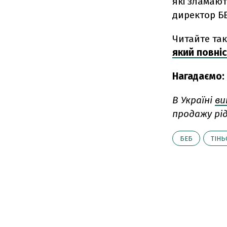
які зламают
директор БЕ
Читайте та
який повніс
Нагадаємо:
В Україні
ви
продажу рід
БЕБ
ТІНЬ