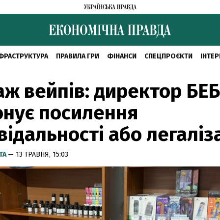
ФРАСТРУКТУРА
ПРАВИЛА ГРИ
ФІНАНСИ
СПЕЦПРОЄКТИ
ІНТЕР
ж вейпів: директор БЕБ
онує посилення
відальності або легаліз
ТА
— 13 ТРАВНЯ, 15:03