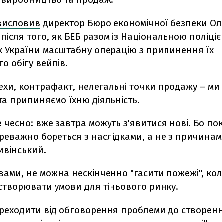
висловив
директор Бюро економічної безпеки О
після того, як БЕБ разом із Національною поліці
ах України масштабну операцію з припинення їх
о обігу вейпів.
цехи, контрафакт, нелегальні точки продажу – ми
а припиняємо їхню діяльність.
 чесно: вже завтра можуть з'явитися нові. Бо по
еважно бореться з наслідками, а не з причинами
ивінський.
вами, не можна нескінченно "гасити пожежі", ко
створювати умови для тіньового ринку.
ереходити від обговорення проблеми до створен