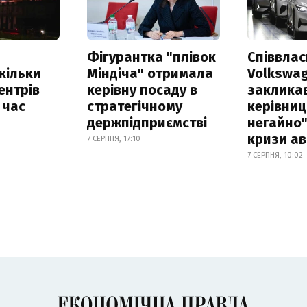
Фігурантка "плівок
Співвла
скільки
Міндіча" отримала
Volkswa
ентрів
керівну посаду в
заклика
 час
стратегічному
керівниц
держпідприємстві
негайно"
кризи ав
7 СЕРПНЯ, 17:10
7 СЕРПНЯ, 10:02