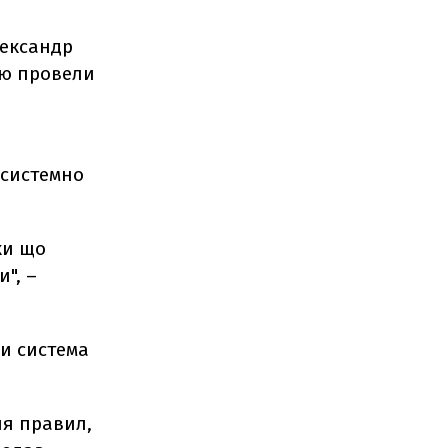
лександр
єю провели
 системно
ки що
", –
ли система
ня правил,