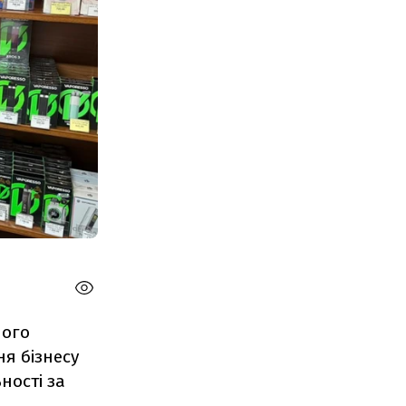
чого
я бізнесу
ності за