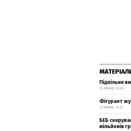
МАТЕРІАЛ
Підпільне в
22 ЛИПНЯ, 12:30
Фігурант жу
21 ЛИПНЯ, 14:47
БЕБ скерува
мільйонів г