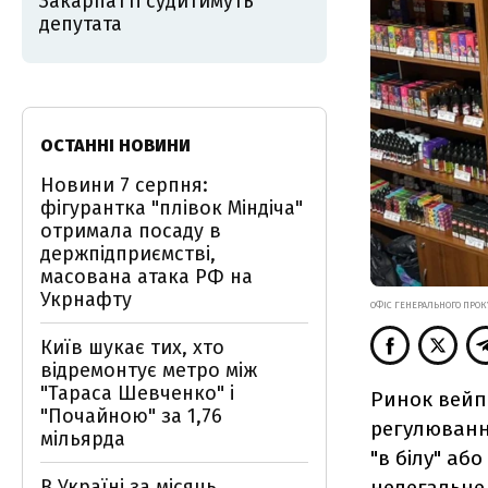
Закарпатті судитимуть
депутата
ОСТАННІ НОВИНИ
Новини 7 серпня:
фігурантка "плівок Міндіча"
отримала посаду в
держпідприємстві,
масована атака РФ на
Укрнафту
ОФІС ГЕНЕРАЛЬНОГО ПРОК
Київ шукає тих, хто
відремонтує метро між
"Тараса Шевченко" і
Ринок вейпі
"Почайною" за 1,76
регулюванн
мільярда
"в білу" аб
нелегальне
В Україні за місяць