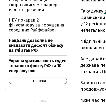
скоротилися міжнародні
валютні резерви
Таку думку
Цивінський 
НБУ покарав 21
у 12 регіон
фінустанову за порушення,
нелегальног
серед них Райффайзен
Нацбанк дозволив не
"Підпільні 
визнавати дефолт бізнесу
виявляємо т
на тлі атак РФ
Але давайте
Україна уразила шість суден
держава пер
тіньового флоту РФ та 10
енерговузлів
зазначив Ц
ВСІ НОВИНИ
За його сло
продовжує 
"Вже час п
РЕКЛАМА: