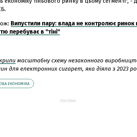
ь економіку тіньового ринку в цьому сегменті", - 
Б.
кож:
Випустили пару: влада не контролює ринок 
тю перебуває в "тіні"
крили
масштабну схему незаконного виробницт
ин для електронних сигарет, яка діяла з 2023 ро
ОВА ЕКОНОМІКА
РЕКЛАМА: