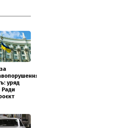
за
авопорушення
ь: уряд
 Ради
роєкт