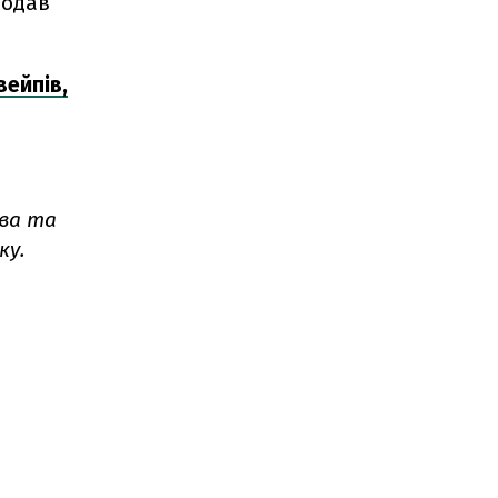
додав
вейпів,
ва та
ку.