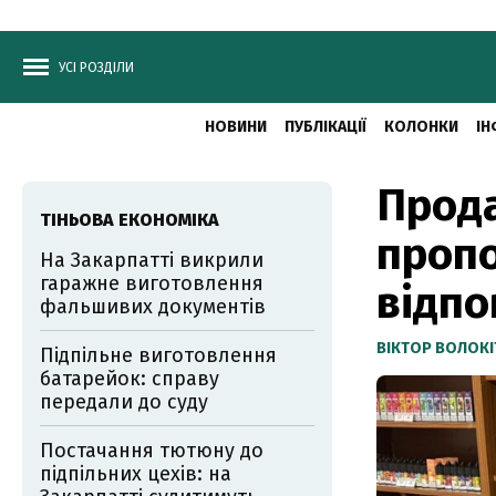
УСІ РОЗДІЛИ
НОВИНИ
ПУБЛІКАЦІЇ
КОЛОНКИ
ІН
Прода
ТІНЬОВА ЕКОНОМІКА
проп
На Закарпатті викрили
гаражне виготовлення
відпо
фальшивих документів
ВІКТОР ВОЛОКІ
Підпільне виготовлення
батарейок: справу
передали до суду
Постачання тютюну до
підпільних цехів: на