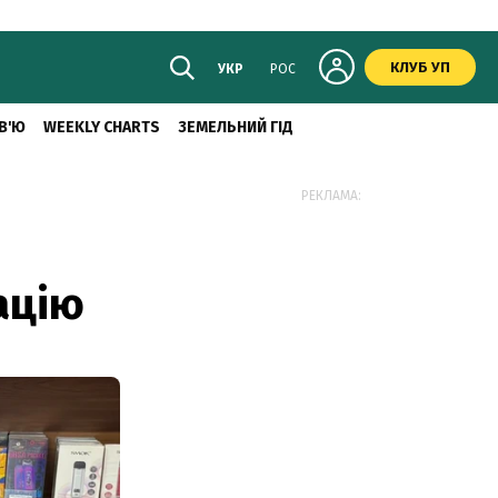
КЛУБ УП
УКР
РОС
В'Ю
WEEKLY CHARTS
ЗЕМЕЛЬНИЙ ГІД
РЕКЛАМА:
ацію