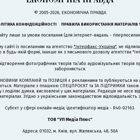
© 2005-2026, ЕКОНОМІЧНА ПРАВДА
ЛІТИКА КОНФІДЕНЦІЙНОСТІ
ПРАВИЛА ВИКОРИСТАННЯ МАТЕРІАЛІВ 
айту лише за умови посилання (для інтернет-видань - гіперпосиланн
му сайті із посиланням на агентство
"Інтерфакс-Україна"
, не підля
 будь-якій формі, інакше як з письмового дозволу агентства "Ін
відтворення фотографічних творів та/або аудіовізуальних творів п
забороняється.
НОВИНИ КОМПАНІЙ та ПОЗИЦІЯ є рекламними та публікуються на п
туються. Матеріали з плашкою СПЕЦПРОЄКТ та ЗА ПІДТРИМКИ також
 і поділяє думки, висловлені у цих матеріалах. Редакція не несе ві
атеріалах. Згідно з українським законодавством відповідальність 
Cубєкт у сфері онлайн-медіа; ідентифікатор медіа - R40-02163.
ТОВ "УП Медіа Плюс"
Адреса: 01032, м. Київ, вул. Жилянська, 48, 50А