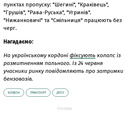
пунктах пропуску: "Шегині", "Краківець",
"Грушів", "Рава-Руська", "Угринів".
"Нижанковичі" та "Смільниця" працюють без
черг.
Нагадаємо:
На українському кордоні
фіксують
колапс із
розмитненням пального. Із 24 червня
учасники ринку повідомляють про затримки
бензовозів.
КОРДОН
ТРАНСПОРТ
ДПСУ
РЕКЛАМА: