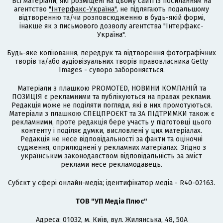
Всі матеріали, які розміщені на цьому сайті із посиланням на
агентство
"Інтерфакс-Україна"
, не підлягають подальшому
відтворенню та/чи розповсюдженню в будь-якій формі,
інакше як з письмового дозволу агентства "Інтерфакс-
Україна".
Будь-яке копіювання, передрук та відтворення фотографічних
творів та/або аудіовізуальних творів правовласника Getty
Images - суворо забороняється.
Матеріали з плашкою PROMOTED, НОВИНИ КОМПАНІЙ та
ПОЗИЦІЯ є рекламними та публікуються на правах реклами.
Редакція може не поділяти погляди, які в них промотуються.
Матеріали з плашкою СПЕЦПРОЄКТ та ЗА ПІДТРИМКИ також є
рекламними, проте редакція бере участь у підготовці цього
контенту і поділяє думки, висловлені у цих матеріалах.
Редакція не несе відповідальності за факти та оціночні
судження, оприлюднені у рекламних матеріалах. Згідно з
українським законодавством відповідальність за зміст
реклами несе рекламодавець.
Cубєкт у сфері онлайн-медіа; ідентифікатор медіа - R40-02163.
ТОВ "УП Медіа Плюс"
Адреса: 01032, м. Київ, вул. Жилянська, 48, 50А