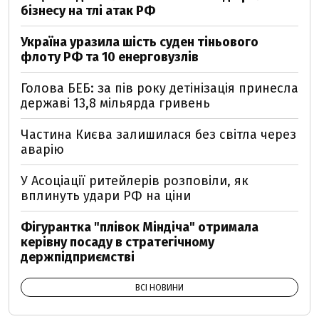
бізнесу на тлі атак РФ
Україна уразила шість суден тіньового
флоту РФ та 10 енерговузлів
Голова БЕБ: за пів року детінізація принесла
державі 13,8 мільярда гривень
Частина Києва залишилася без світла через
аварію
У Асоціації ритейлерів розповіли, як
вплинуть удари РФ на ціни
Фігурантка "плівок Міндіча" отримала
керівну посаду в стратегічному
держпідприємстві
ВСІ НОВИНИ