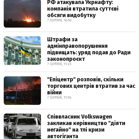
РФ атакувала Укрнафту:
компанія втратила суттєві
обсяги видобутку
7 СЕРПНЯ, 16:50
Штрафи за
адмінправопорушення
підвищать: уряд подав до Ради
законопроєкт
7 СЕРПНЯ, 11:23
"Епіцентр" розповів, скільки
торгових центрів втратив за час
війни
7 СЕРПНЯ, 11:56
Співвласник Volkswagen
закликав керівництво "діяти
негайно" на тлі кризи
автогіганта