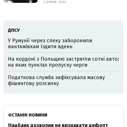
7 СЕРПНЯ, 10:02
ДПСУ
У Румунії через спеку заборонили
вантажівкам їздити вдень
На кордоні з Польщею застрягли сотні авто:
на яких пунктах пропуску черги
Податкова служба зафіксувала масову
фішингову розсилку
ОСТАННІ НОВИНИ
Нацбанк дозволив не визнавати дефолт