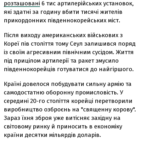
розташовані
6 тис артилерійських установок,
які здатні за годину вбити тисячі жителів
прикордонних південнокорейських міст.
Після виходу американських військових з
Кореї пів століття тому Сеул залишився поряд
із своїм агресивним північним сусідом. Життя
під прицілом артилерії та ракет змусило
південнокорейців готуватися до найгіршого.
Країні довелося побудувати сильну армію та
самодостатню оборонну промисловість. У
середині 20-го століття корейці перетворили
виробництво озброєнь на "священну корову".
Зараз їхня зброя уже витісняє західну на
світовому ринку й приносить в економіку
країни десятки мільярдів доларів.