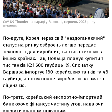
САУ K9 Thunder на параді у Варшаві, серпень 2023 року
GETTYIMAGES
По-друге, Корея через свій "наздоганяючий"
статус на ринку озброєнь легше передає
технології для виробництва своєї техніки в
інших країнах. Так, Польща
планує
купити 1
тис танків К2 і 600 гаубиць К9. Спочатку
Варшава імпортує 180 корейських танків та 48
гаубиць, а потім почне виробляти їх сама за
ліцензією.
По-третє, корейський експортно-імпортний
банк охоче фінансує частину угод, надаючи
кредити країнам-покупцям.