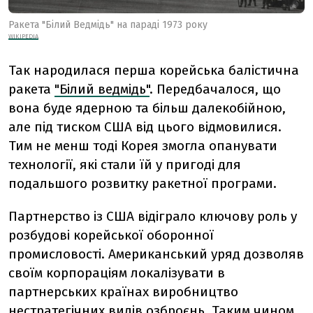
Ракета "Білий Ведмідь" на параді 1973 року
WIKIPEDIA
Так народилася перша корейська балістична
ракета
"Білий ведмідь"
. Передбачалося, що
вона буде ядерною та більш далекобійною,
але під тиском США від цього відмовилися.
Тим не менш тоді Корея змогла опанувати
технології, які стали їй у пригоді для
подальшого розвитку ракетної програми.
Партнерство із США відіграло ключову роль у
розбудові корейської оборонної
промисловості. Американський уряд дозволяв
своїм корпораціям локалізувати в
партнерських країнах виробництво
нестратегічних видів озброєнь. Таким чином