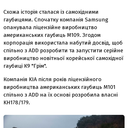
Схожа історія сталася із самохідними
гаубицями. Спочатку компанія Samsung
опанувала ліцензійне виробництво
американських гаубиць М109. Згодом
корпорація використала набутий досвід, щоб
спільно з ADD розробити та запустити серійне
виробництво новітньої корейської самохідної
гаубиці К9 "Грім".
Компанія KIA після років ліцензійного
виробництва американських гаубиць М101
спільно з ADD на їх основі розробила власні
KH178/179.