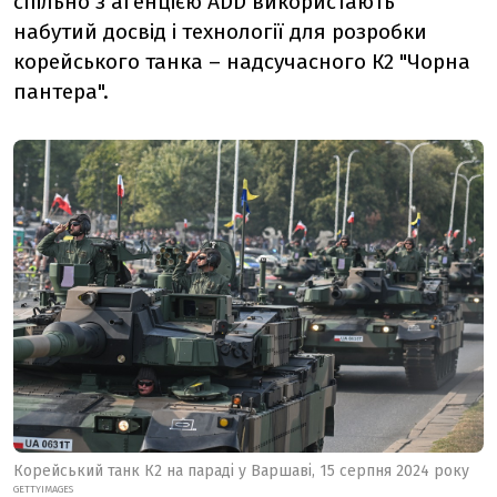
спільно з агенцією ADD
використають
набутий досвід і технології для розробки
корейського танка – надсучасного К2 "Чорна
пантера".
Корейський танк К2 на параді у Варшаві, 15 серпня 2024 року
GETTYIMAGES