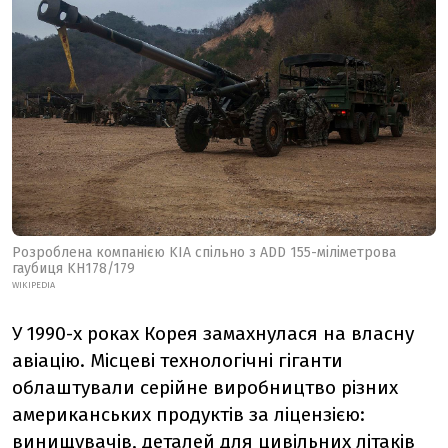
Розроблена компанією KIA спільно з ADD 155-міліметрова
гаубиця KH178/179
WIKIPEDIA
У 1990-х роках Корея замахнулася на власну
авіацію. Місцеві технологічні гіганти
облаштували серійне виробництво різних
американських продуктів за ліцензією:
винищувачів, деталей для цивільних літаків