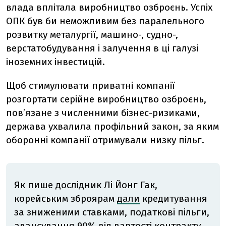
влада вплітала виробництво озброєнь. Успіх
ОПК був би неможливим без паралельного
розвитку металургії, машино-, судно-,
верстатобудування і залучення в ці галузі
іноземних інвестицій.
Щоб стимулювати приватні компанії
розгортати серійне виробництво озброєнь,
пов’язане з численними бізнес-ризиками,
держава ухвалила профільний закон, за яким
оборонні компанії отримували низку пільг.
Як пише дослідник Лі Йонг Гак,
корейським зброярам
дали
кредитування
за зниженими ставками, податкові пільги,
авансування 90% від вартості контракту,