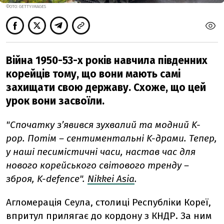
ФОТО: GETTYIMAGES
Війна 1950-53-х років навчила південних
корейців тому, що вони мають самі
захищати свою державу. Схоже, що цей
урок вони засвоїли.
"Спочатку з’явився зухвалий та модний K-
pop. Потім – сентиментальні K-драми. Тепер,
у наші песимістичні часи, настав час для
нового корейського світового тренду –
зброя, K-defence".
Nikkei Asia
.
Агломерація Сеула, столиці Республіки Кореї,
впритул прилягає до кордону з КНДР. За ним