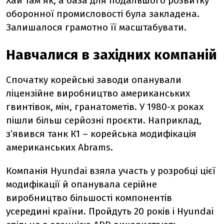
Хай там як, а база для подальшого розвитку
оборонної промисловості була закладена.
Залишалося грамотно її масштабувати.
Навчалися в західних компаній
Спочатку корейські заводи опанували
ліцензійне виробництво американських
гвинтівок, мін, гранатометів. У 1980-х роках
пішли більш серйозні проєкти. Наприклад,
з’явився танк К1 – корейська модифікація
американських Abrams.
Компанія
Hyundai взяла участь у розробці цієї
модифікації й опанувала серійне
виробництво більшості
компонентів
усередині країни. Пройдуть 20 років і
Hyundai