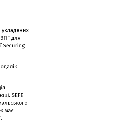
е укладених
 ЗПГ для
ї Securing
подалік
іл
оці. SEFE
мальського
ож має
.