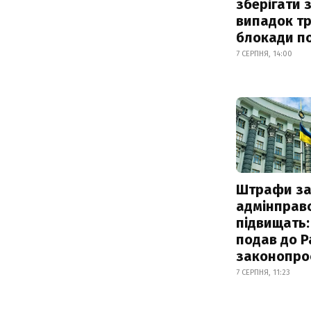
зберігати 
випадок т
блокади по
7 СЕРПНЯ, 14:00
Штрафи з
адмінправ
підвищать:
подав до Р
законопро
7 СЕРПНЯ, 11:23