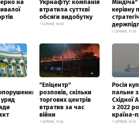
зерно на
Укрнафту: компанія
Міндіча"
ривалої
втратила суттєві
керівну 
ртів
обсяги видобутку
стратегі
держпід
7 СЕРПНЯ, 16:50
7 СЕРПНЯ, 17:10
а
"Епіцентр"
Росія ку
опорушення
розповів, скільки
пальне з
 уряд
торгових центрів
Східної 
ади
втратив за час
з 2022 ро
єкт
війни
країна-
7 СЕРПНЯ, 11:56
7 СЕРПНЯ, 13:35