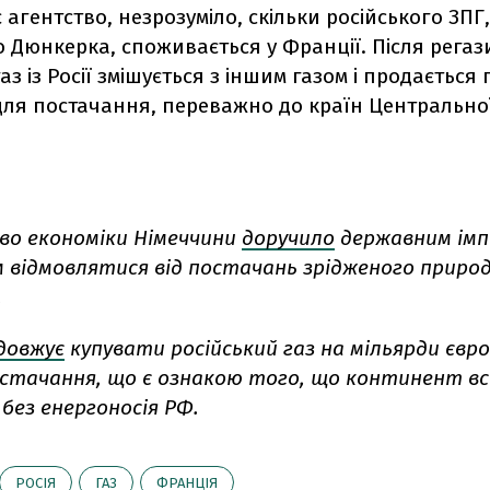
 агентство, незрозуміло, скільки російського ЗПГ
 Дюнкерка, споживається у Франції. Після регаз
аз із Росії змішується з іншим газом і продаєтьс
ля постачання, переважно до країн Центральної
во економіки Німеччини
доручило
державним ім
 відмовлятися від постачань зрідженого природ
.
довжує
купувати російський газ на мільярди євро
остачання, що є ознакою того, що континент вс
без енергоносія РФ.
РОСІЯ
ГАЗ
ФРАНЦІЯ