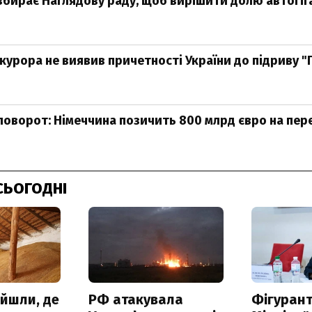
збирає Наглядову раду, щоб вирішити долю автогіга
курора не виявив причетності України до підриву "
поворот: Німеччина позичить 800 млрд євро на пе
СЬОГОДНІ
айшли, де
РФ атакувала
Фігурант