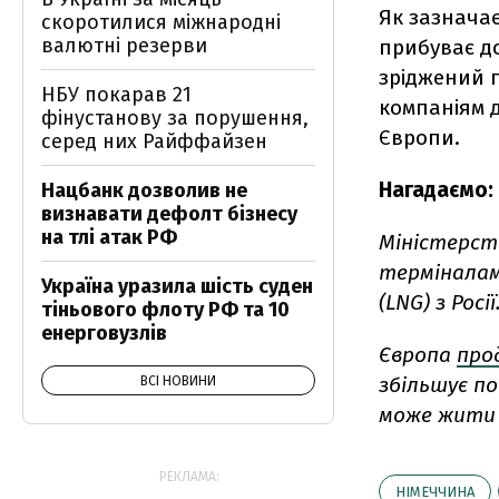
Як зазначає
скоротилися міжнародні
валютні резерви
прибуває до
зріджений г
НБУ покарав 21
компаніям д
фінустанову за порушення,
Європи.
серед них Райффайзен
Нагадаємо:
Нацбанк дозволив не
визнавати дефолт бізнесу
на тлі атак РФ
Міністерст
терміналам
Україна уразила шість суден
(LNG) з Росії
тіньового флоту РФ та 10
енерговузлів
Європа
про
збільшує п
ВСІ НОВИНИ
може жити 
РЕКЛАМА:
НІМЕЧЧИНА