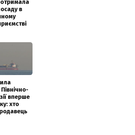
 отримала
посаду в
чному
приємстві
пила
 Північно-
Азії вперше
ку: хто
продавець