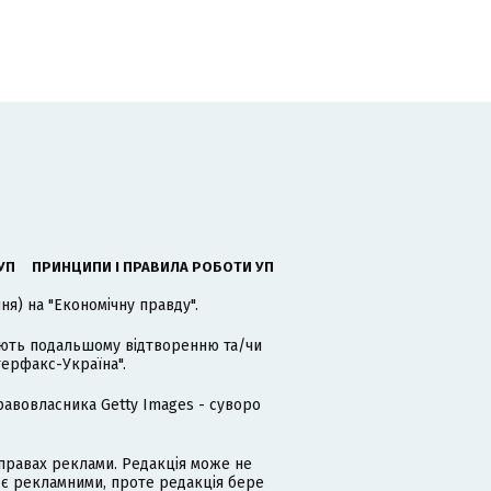
УП
ПРИНЦИПИ І ПРАВИЛА РОБОТИ УП
я) на "Економічну правду".
гають подальшому відтворенню та/чи
терфакс-Україна".
равовласника Getty Images - суворо
равах реклами. Редакція може не
 є рекламними, проте редакція бере