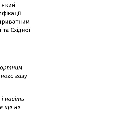
, який
ифікації
я приватним
 та Східної
портним
ного газу
 і навіть
е ще не