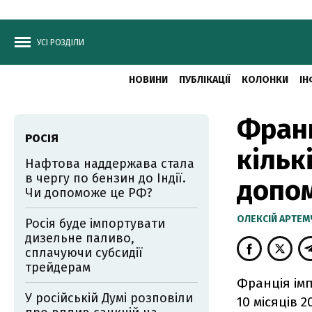
УСІ РОЗДІЛИ
НОВИНИ
ПУБЛІКАЦІЇ
КОЛОНКИ
ІН
Франц
РОСІЯ
кільк
Нафтова наддержава стала
в чергу по бензин до Індії.
допо
Чи допоможе це РФ?
ОЛЕКСІЙ АРТЕ
Росія буде імпортувати
дизельне паливо,
сплачуючи субсидії
трейдерам
Франція імп
У російській Думі розповіли
10 місяців 