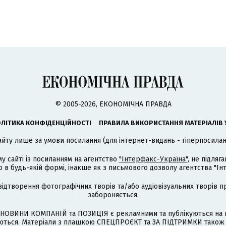
© 2005-2026, ЕКОНОМІЧНА ПРАВДА
ЛІТИКА КОНФІДЕНЦІЙНОСТІ
ПРАВИЛА ВИКОРИСТАННЯ МАТЕРІАЛІВ 
айту лише за умови посилання (для інтернет-видань - гіперпосиланн
му сайті із посиланням на агентство
"Інтерфакс-Україна"
, не підля
 будь-якій формі, інакше як з письмового дозволу агентства "Ін
відтворення фотографічних творів та/або аудіовізуальних творів п
забороняється.
НОВИНИ КОМПАНІЙ та ПОЗИЦІЯ є рекламними та публікуються на п
туються. Матеріали з плашкою СПЕЦПРОЄКТ та ЗА ПІДТРИМКИ також