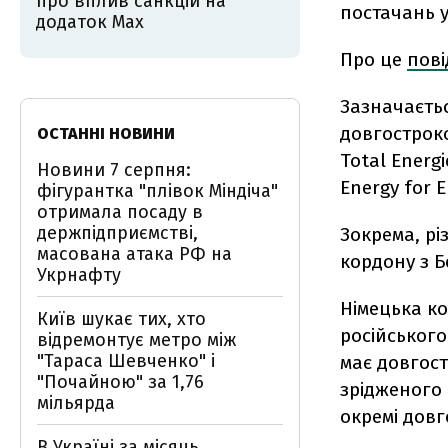
про вплив санкцій на
постачань у
додаток Мах
Про це
пов
Зазначаєть
довгостроко
ОСТАННІ НОВИНИ
Total Energ
Новини 7 серпня:
Energy for E
фігурантка "плівок Міндіча"
отримала посаду в
держпідприємстві,
Зокрема, рі
масована атака РФ на
кордону з Б
Укрнафту
Німецька ко
Київ шукає тих, хто
російського
відремонтує метро між
"Тараса Шевченко" і
має довгост
"Почайною" за 1,76
зрідженого 
мільярда
окремі довг
В Україні за місяць