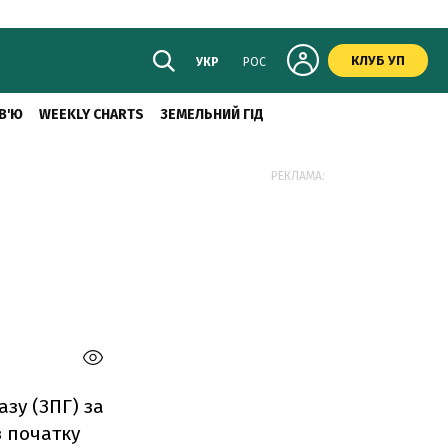
КЛУБ УП
УКР
РОС
В'Ю
WEEKLY CHARTS
ЗЕМЕЛЬНИЙ ГІД
РЕКЛАМА:
азу (ЗПГ) за
з початку