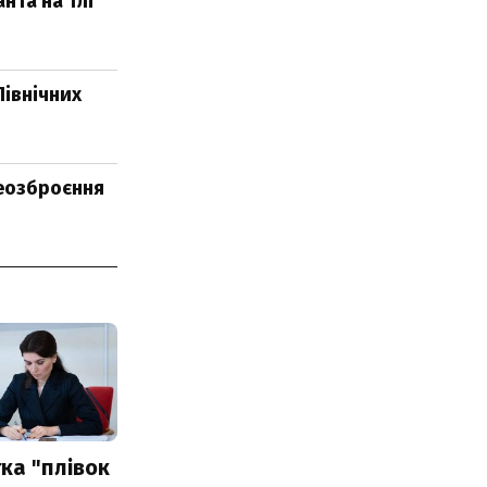
нта на тлі
Північних
реозброєння
ка "плівок