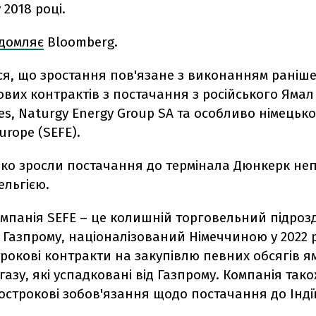
 2018 році.
ідомляє
Bloomberg.
ся, що зростання пов'язане з виконанням раніш
вих контрактів з постачання з російського Ямал
ies, Naturgy Energy Group SA та особливо німецько
urope (SEFE).
зко зросли постачання до термінала Дюнкерк не
ельгією.
мпанія SEFE – це колишній торговельний підрозд
 Газпрому, націоналізований Німеччиною у 2022 р
рокові контракти на закупівлю певних обсягів я
газу, які успадковані від Газпрому. Компанія так
острокові зобов'язання щодо постачання до Індії