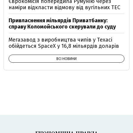
Єврокомісія попередила Румунію через
наміри відкласти відмову від вугільних ТЕС
Привласнення мільярдів Приватбанку:
справу Коломойського скерували до суду
Мегазавод з виробництва чипів у Техасі
обійдеться SpaceX у 16,8 мільярдів доларів
ВСІ НОВИНИ