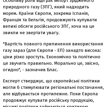
Особливу роль відіграє імпорт зрідженого
природного газу (ЗПГ), який надходить
морем. Країни Європи, зокрема Іспанія,
Франція та Бельгія, продовжують купувати
великі обсяги російського ЗПГ, хоча на це
звикли не звертати увагу.
"Вартість повного припинення використання
газу зараз (для Європи - ЕП) занадто висока:
ціни різко зростуть. Економічно та політично
це звучить правильно. Морально це, звісно,
огидно", - зазначив Блас.
Експерт стверджує, що європейські політики
могли б стимулювати регіональні постачання,
але відбувається протилежне. Поки Європа
продовжує купувати російську продукцію,
місцеві політики займаються критикою