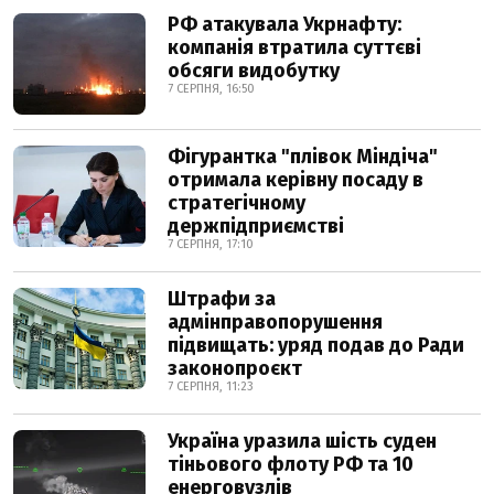
РФ атакувала Укрнафту:
компанія втратила суттєві
обсяги видобутку
7 СЕРПНЯ, 16:50
Фігурантка "плівок Міндіча"
отримала керівну посаду в
стратегічному
держпідприємстві
7 СЕРПНЯ, 17:10
Штрафи за
адмінправопорушення
підвищать: уряд подав до Ради
законопроєкт
7 СЕРПНЯ, 11:23
Україна уразила шість суден
тіньового флоту РФ та 10
енерговузлів