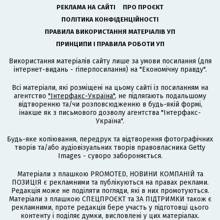
РЕКЛАМА НА САЙТІ
ПРО ПРОЄКТ
ПОЛІТИКА КОНФІДЕНЦІЙНОСТІ
ПРАВИЛА ВИКОРИСТАННЯ МАТЕРІАЛІВ УП
ПРИНЦИПИ І ПРАВИЛА РОБОТИ УП
Використання матеріалів сайту лише за умови посилання (для
інтернет-видань - гіперпосилання) на "Економічну правду".
Всі матеріали, які розміщені на цьому сайті із посиланням на
агентство
"Інтерфакс-Україна"
, не підлягають подальшому
відтворенню та/чи розповсюдженню в будь-якій формі,
інакше як з письмового дозволу агентства "Інтерфакс-
Україна".
Будь-яке копіювання, передрук та відтворення фотографічних
творів та/або аудіовізуальних творів правовласника Getty
Images - суворо забороняється.
Матеріали з плашкою PROMOTED, НОВИНИ КОМПАНІЙ та
ПОЗИЦІЯ є рекламними та публікуються на правах реклами.
Редакція може не поділяти погляди, які в них промотуються.
Матеріали з плашкою СПЕЦПРОЄКТ та ЗА ПІДТРИМКИ також є
рекламними, проте редакція бере участь у підготовці цього
контенту і поділяє думки, висловлені у цих матеріалах.