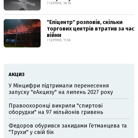
7 СЕРПНЯ, 18:10
"Епіцентр" розповів, скільки
торгових центрів втратив за час
війни
7 СЕРПНЯ, 11:56
АКЦИЗ
У Мінцифри підтримали перенесення
запуску "еАкцизу" на липень 2027 року
Правоохоронці викрили "спиртові
оборудки" на 97 мільйонів гривень
Федоров обурився закидами Гетманцева та
"Трухи" у свій бік