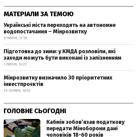
МАТЕРІАЛИ ЗА ТЕМОЮ
Українські міста переходять на автономне
водопостачання – Мінрозвитку
8 ЛИПНЯ, 12:18
Підготовка до зими: у КМДА розповіли, які
заходи можуть бути виконані із запізненням
1 ЛИПНЯ, 14:25
Мінрозвитку визначило 30 пріоритетних
інвестпроєктів
29 ЧЕРВНЯ, 18:05
ГОЛОВНЕ СЬОГОДНІ
Кабмін зобовʼязав податкову
передати Міноборони дані
чоловіків 18-60 років