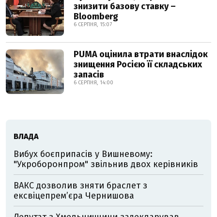
знизити базову ставку –
Bloomberg
6 СЕРПНЯ, 15:07
PUMA оцінила втрати внаслідок
знищення Росією її складських
запасів
6 СЕРПНЯ, 14:00
ВЛАДА
Вибух боєприпасів у Вишневому:
"Укроборонпром" звільнив двох керівників
ВАКС дозволив зняти браслет з
ексвіцепрем’єра Чернишова