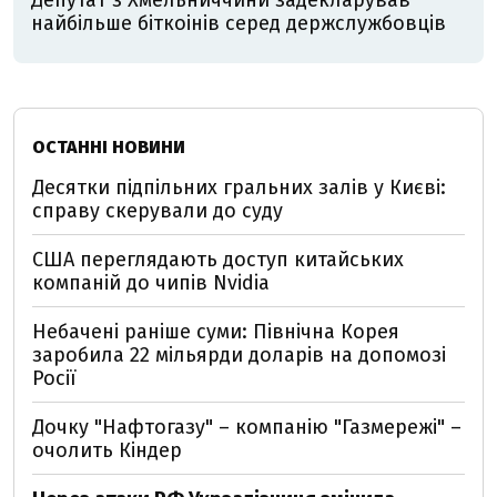
Депутат з Хмельниччини задекларував
найбільше біткоінів серед держслужбовців
ОСТАННІ НОВИНИ
Десятки підпільних гральних залів у Києві:
справу скерували до суду
США переглядають доступ китайських
компаній до чипів Nvidia
Небачені раніше суми: Північна Корея
заробила 22 мільярди доларів на допомозі
Росії
Дочку "Нафтогазу" – компанію "Газмережі" –
очолить Кіндер