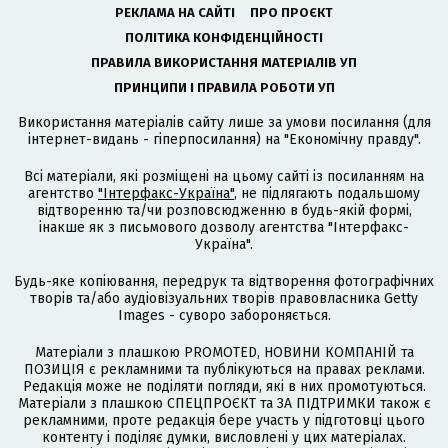
РЕКЛАМА НА САЙТІ
ПРО ПРОЄКТ
ПОЛІТИКА КОНФІДЕНЦІЙНОСТІ
ПРАВИЛА ВИКОРИСТАННЯ МАТЕРІАЛІВ УП
ПРИНЦИПИ І ПРАВИЛА РОБОТИ УП
Використання матеріалів сайту лише за умови посилання (для
інтернет-видань - гіперпосилання) на "Економічну правду".
Всі матеріали, які розміщені на цьому сайті із посиланням на
агентство
"Інтерфакс-Україна"
, не підлягають подальшому
відтворенню та/чи розповсюдженню в будь-якій формі,
інакше як з письмового дозволу агентства "Інтерфакс-
Україна".
Будь-яке копіювання, передрук та відтворення фотографічних
творів та/або аудіовізуальних творів правовласника Getty
Images - суворо забороняється.
Матеріали з плашкою PROMOTED, НОВИНИ КОМПАНІЙ та
ПОЗИЦІЯ є рекламними та публікуються на правах реклами.
Редакція може не поділяти погляди, які в них промотуються.
Матеріали з плашкою СПЕЦПРОЄКТ та ЗА ПІДТРИМКИ також є
рекламними, проте редакція бере участь у підготовці цього
контенту і поділяє думки, висловлені у цих матеріалах.