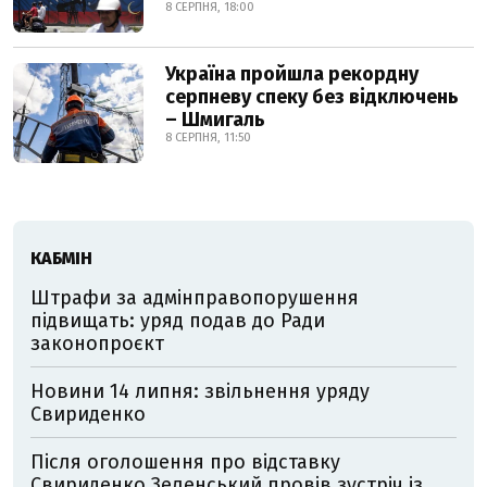
8 СЕРПНЯ, 18:00
Україна пройшла рекордну
серпневу спеку без відключень
– Шмигаль
8 СЕРПНЯ, 11:50
КАБМІН
Штрафи за адмінправопорушення
підвищать: уряд подав до Ради
законопроєкт
Новини 14 липня: звільнення уряду
Свириденко
Після оголошення про відставку
Свириденко Зеленський провів зустріч із