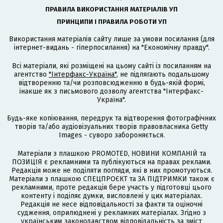
ПРАВИЛА ВИКОРИСТАННЯ МАТЕРІАЛІВ УП
ПРИНЦИПИ І ПРАВИЛА РОБОТИ УП
Використання матеріалів сайту лише за умови посилання (для
інтернет-видань - гіперпосилання) на "Економічну правду".
Всі матеріали, які розміщені на цьому сайті із посиланням на
агентство
"Інтерфакс-Україна"
, не підлягають подальшому
відтворенню та/чи розповсюдженню в будь-якій формі,
інакше як з письмового дозволу агентства "Інтерфакс-
Україна".
Будь-яке копіювання, передрук та відтворення фотографічних
творів та/або аудіовізуальних творів правовласника Getty
Images - суворо забороняється.
Матеріали з плашкою PROMOTED, НОВИНИ КОМПАНІЙ та
ПОЗИЦІЯ є рекламними та публікуються на правах реклами.
Редакція може не поділяти погляди, які в них промотуються.
Матеріали з плашкою СПЕЦПРОЄКТ та ЗА ПІДТРИМКИ також є
рекламними, проте редакція бере участь у підготовці цього
контенту і поділяє думки, висловлені у цих матеріалах.
Редакція не несе відповідальності за факти та оціночні
судження, оприлюднені у рекламних матеріалах. Згідно з
українським законодавством відповідальність за зміст