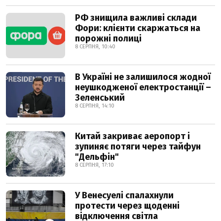
РФ знищила важливі склади
Фори: клієнти скаржаться на
порожні полиці
8 СЕРПНЯ, 10:40
В Україні не залишилося жодної
неушкодженої електростанції –
Зеленський
8 СЕРПНЯ, 14:10
Китай закриває аеропорт і
зупиняє потяги через тайфун
"Дельфін"
8 СЕРПНЯ, 17:10
У Венесуелі спалахнули
протести через щоденні
відключення світла