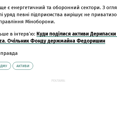
 ще є енергетичний та оборонний сектори. З огл
лі уряд певні підприємства вирішує не приватизо
управління Міноборони.
ьше в інтерв’ю:
Куди поділися активи Дерипаски
aza. Очільник Фонду держмайна Федоришин
 правда
ДМУ
АКТИВИ
РЕКЛАМА: