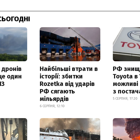
СЬОГОДНІ
 дронів
Найбільші втрати в
РФ знищ
ще один
історії: збитки
Toyota в 
ПЗ
Rozetka від ударів
можливі
РФ сягають
з поста
мільярдів
5 СЕРПНЯ, 17:20
6 СЕРПНЯ, 12:10