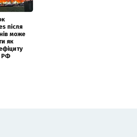
ок
es після
нів може
ти як
ефіциту
 РФ