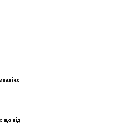
мпаніях
м
: що від