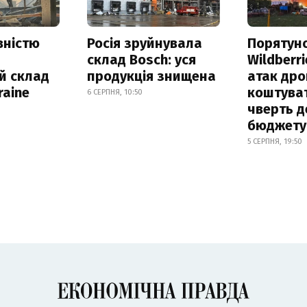
вністю
Росія зруйнувала
Порятун
склад Bosch: уся
Wildberri
й склад
продукція знищена
атак дро
raine
коштува
6 СЕРПНЯ, 10:50
чверть д
бюджету
5 СЕРПНЯ, 19:50