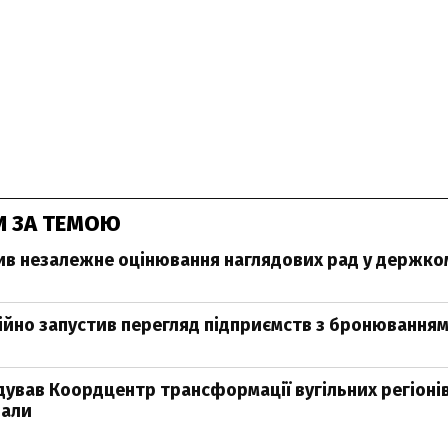
И ЗА ТЕМОЮ
ив незалежне оцінювання наглядових рад у держко
ійно запустив перегляд підприємств з бронювання
ідував Коордцентр трансформації вугільних регіонів
вали