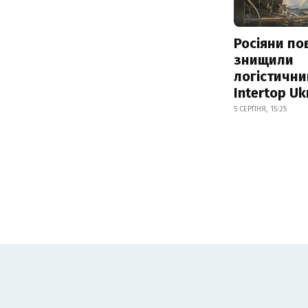
Росіяни по
знищили
логістични
Intertop Uk
5 СЕРПНЯ, 15:25