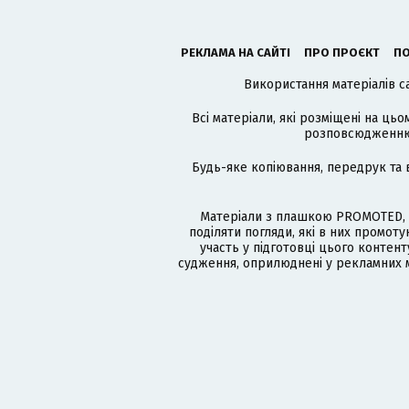
РЕКЛАМА НА САЙТІ
ПРО ПРОЄКТ
ПО
Використання матеріалів с
Всі матеріали, які розміщені на цьо
розповсюдженню в
Будь-яке копіювання, передрук та 
Матеріали з плашкою PROMOTED, 
поділяти погляди, які в них промо
участь у підготовці цього контенту
судження, оприлюднені у рекламних м