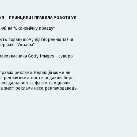
УП
ПРИНЦИПИ І ПРАВИЛА РОБОТИ УП
я) на "Економічну правду".
гають подальшому відтворенню та/чи
терфакс-Україна".
равовласника Getty Images - суворо
равах реклами. Редакція може не
 є рекламними, проте редакція бере
дповідальності за факти та оціночні
за зміст реклами несе рекламодавець.