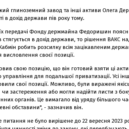
кий глиноземний завод та інші активи Олега Де
ті в дохід держави пів року тому.
 їх передачі Фонду держмайна Федоришин поясн
 стягується в дохід держави, то рішення ВАКС н
 Кабмін робить розсилку всім зацікавленим держ
 висловлення своєї позиції.
вив свою позицію, що він готовий взяти ці акт
 управління для подальшої приватизації. Усі інш
вили свої позиції. Можливо, були виражені якіс
 чи застереження або могли надійти листи з бок
них органів. Це вимагало від уряду більшого ча
евні обставини", - зазначив він.
 питання не було вирішене до 22 вересня 2023 рок
ули чинності зміни до закону, які передбачають