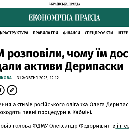
ФРАСТРУКТУРА
ПРАВИЛА ГРИ
ФІНАНСИ
СПЕЦПРОЄКТИ
ІНТЕР
 розповіли, чому їм дос
али активи Дерипаски
РИКОВА
— 31 ЖОВТНЯ 2023, 12:42
ення активів російського олігарха Олега Дерипас
ходять певні процедури в Кабміні.
повів голова ФДМУ Олександр Федоришин в
інте