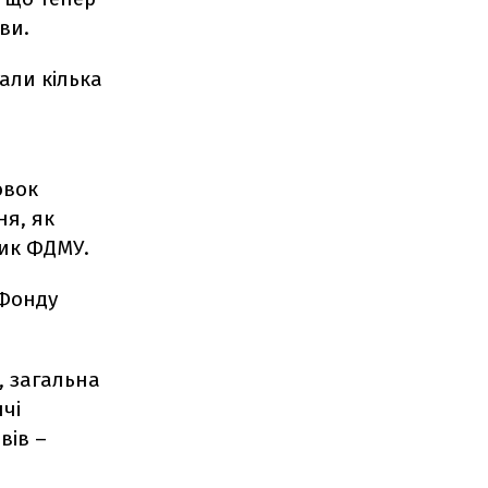
иви.
али кілька
овок
ня, як
ник ФДМУ.
 Фонду
, загальна
ячі
вів –