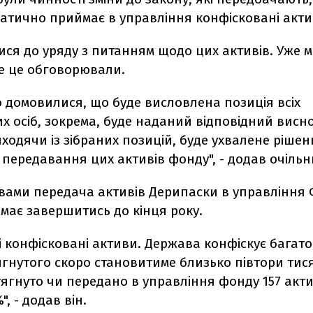
атично приймає в управління конфісковані акт
ся до уряду з питанням щодо цих активів. Уже м
де це обговорювали.
 домовилися, що буде висловлена позиція всіх
х осіб, зокрема, буде наданий відповідний висн
иходячи із зібраних позицій, буде ухвалене рішен
 передавання цих активів фонду", - додав очіль
овами передача активів Дерипаски в управління
має завершитись до кінця року.
сі конфісковані активи. Держава конфіскує багато
тягнутого скоро становитиме близько півтори тис
ягнуто чи передано в управління фонду 157 акти
, - додав він.