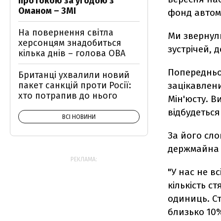
протокою за угодою з
Оманом – ЗМІ
фонд автом
На повернення світла
Ми звернули
херсонцям знадобиться
зустрічей, 
кілька днів – голова ОВА
Попередньо
Британці ухвалили новий
пакет санкцій проти Росії:
зацікавлени
хто потрапив до нього
Мін'юсту. В
відбудеться
ВСІ НОВИНИ
За його сл
держмайна 
РЕКЛАМА:
"У нас не в
кількість с
одиниць. Ст
близько 10%"