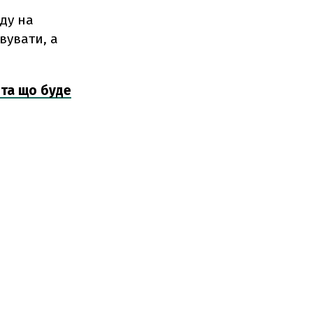
яду на
вувати, а
 та що буде