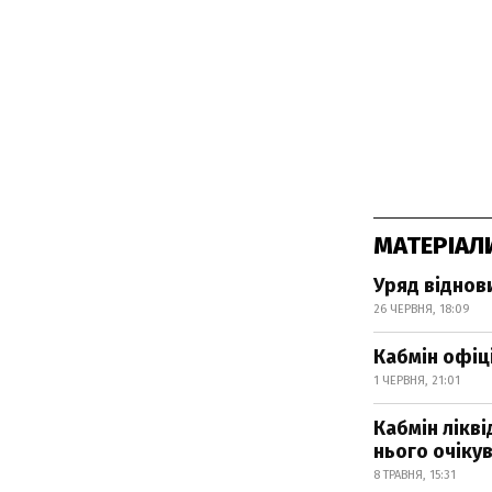
МАТЕРІАЛ
Уряд віднов
26 ЧЕРВНЯ, 18:09
Кабмін офіц
1 ЧЕРВНЯ, 21:01
Кабмін лікв
нього очіку
8 ТРАВНЯ, 15:31