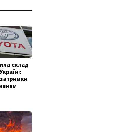
ила склад
Україні:
 затримки
чанням