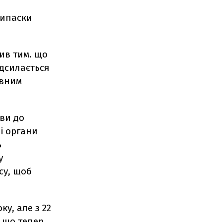
рипаски
ив тим. що
адсилається
авним
иви до
і органи
ь
у
су, щоб
у, але з 22
, що тепер