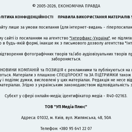
© 2005-2026, ЕКОНОМІЧНА ПРАВДА
ЛІТИКА КОНФІДЕНЦІЙНОСТІ
ПРАВИЛА ВИКОРИСТАННЯ МАТЕРІАЛІВ 
айту лише за умови посилання (для інтернет-видань - гіперпосиланн
му сайті із посиланням на агентство
"Інтерфакс-Україна"
, не підля
 будь-якій формі, інакше як з письмового дозволу агентства "Ін
відтворення фотографічних творів та/або аудіовізуальних творів п
забороняється.
НОВИНИ КОМПАНІЙ та ПОЗИЦІЯ є рекламними та публікуються на п
туються. Матеріали з плашкою СПЕЦПРОЄКТ та ЗА ПІДТРИМКИ також
 і поділяє думки, висловлені у цих матеріалах. Редакція не несе ві
атеріалах. Згідно з українським законодавством відповідальність 
Cубєкт у сфері онлайн-медіа; ідентифікатор медіа - R40-02163.
ТОВ "УП Медіа Плюс"
Адреса: 01032, м. Київ, вул. Жилянська, 48, 50А
Телефон: +380 95 641 22 07