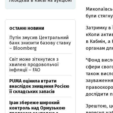
Лєбєдєва в Києві на аукціоні
Миколаївсь
були стягну
Затримку в
ОСТАННІ НОВИНИ
кКоли актив
Путін змусив Центральний
в Кабмін, а
банк знизити базову ставку
органам для
– Bloomberg
Світ може зіткнутися з
"Фонд висло
хвилею продовольчої
сфери свого
інфляції – FAO
також висло
зауваження
PUMA оцінила втрати
внаслідок знищення Росією
правоохорон
її складських запасів
дослідити п
Іран збереже широкий
Зрештою, це
контроль над Ормузькою
вересня наб