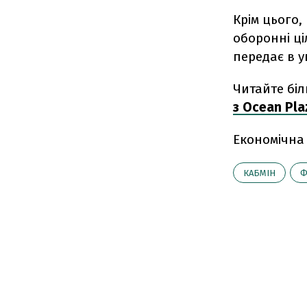
Крім цього,
оборонні ці
передає в 
Читайте біл
з Ocean Pl
Економічна
КАБМІН
Ф