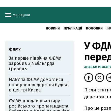
УСІ РОЗДІЛИ
НОВИНИ
ПУБЛІКАЦІЇ
КОЛОНКИ
ІН
У ФДМ
ФДМУ
перед
За перше півріччя ФДМУ
заробив 3,4 мільярда
АНАСТАСІЯ ЖА
гривень
НАБУ та ФДМУ домоглися
повернення державі будівлі
Після стягн
в центрі Києва
держави про
ФДМУ продав квартиру
російського пропагандиста
Про це роз