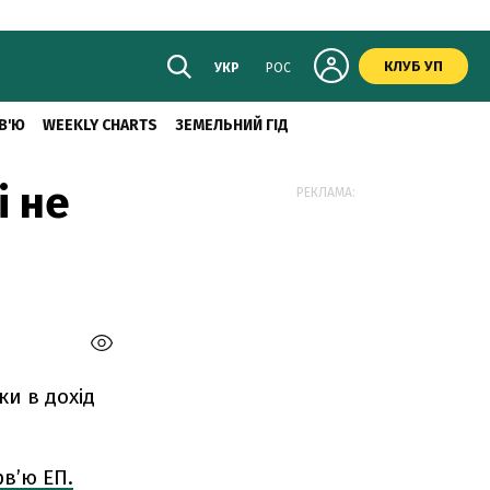
КЛУБ УП
УКР
РОС
В'Ю
WEEKLY CHARTS
ЗЕМЕЛЬНИЙ ГІД
і не
РЕКЛАМА:
ки в дохід
рв’ю ЕП.