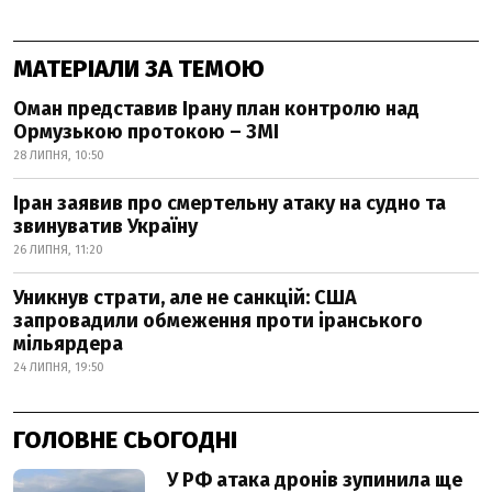
МАТЕРІАЛИ ЗА ТЕМОЮ
Оман представив Ірану план контролю над
Ормузькою протокою – ЗМІ
28 ЛИПНЯ, 10:50
Іран заявив про смертельну атаку на судно та
звинуватив Україну
26 ЛИПНЯ, 11:20
Уникнув страти, але не санкцій: США
запровадили обмеження проти іранського
мільярдера
24 ЛИПНЯ, 19:50
ГОЛОВНЕ СЬОГОДНІ
У РФ атака дронів зупинила ще