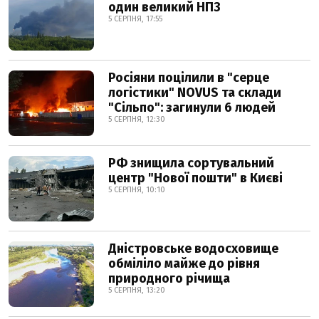
один великий НПЗ
5 СЕРПНЯ, 17:55
Росіяни поцілили в "серце
логістики" NOVUS та склади
"Сільпо": загинули 6 людей
5 СЕРПНЯ, 12:30
РФ знищила сортувальний
центр "Нової пошти" в Києві
5 СЕРПНЯ, 10:10
Дністровське водосховище
обміліло майже до рівня
природного річища
5 СЕРПНЯ, 13:20