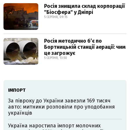
Росія знищила склад корпорації
"Біосфера" у Дніпрі
5 СЕРПНЯ, 09:15
Росія методично б’є по
Бортницькій станції аерації: чим
це загрожує
5 СЕРПНЯ, 13:50
ІМПОРТ
За півроку до України завезли 169 тисяч
авто: митники розповіли про уподобання
українців
Україна наростила імпорт молочних